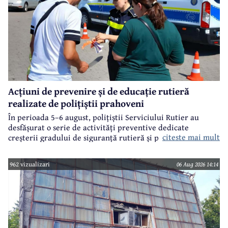
Acțiuni de prevenire și de educație rutieră
realizate de polițiștii prahoveni
În perioada 5–6 august, polițiștii Serviciului Rutier au
desfășurat o serie de activități preventive dedicate
citeste mai mult
creșterii gradului de siguranță rutieră și promovării unui
comportament responsabil în trafic, în contextul sezonului
estival.
962 vizualizari
06 Aug 2026 14:14