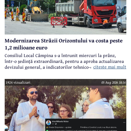
Modernizarea Străzii Orizontului va costa peste
1,2 milioane euro
Consiliul Local Câmpina s-a întrunit miercuri la prânz,
într-o ședință extraordinară, pentru a aproba actualizarea
citeste mai mult
devizului general, a indicatorilor tehnico-economici și a
sumei reprezentând finanțarea de la bugetul local pentru
realizarea modernizării Străzii Orizontului, obiectiv
1924 vizualizari
05 Aug 2026 18:14
finanțat prin Programul Național de Investiții ”Anghel
Saligny”.