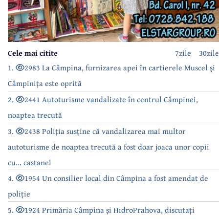
Cele mai citite
7zile
30zile
1.
2983 La Câmpina, furnizarea apei în cartierele Muscel și
Câmpinița este oprită
2.
2441 Autoturisme vandalizate în centrul Câmpinei,
noaptea trecută
3.
2438 Poliția susține că vandalizarea mai multor
autoturisme de noaptea trecută a fost doar joaca unor copii
cu... castane!
4.
1954 Un consilier local din Câmpina a fost amendat de
poliție
5.
1924 Primăria Câmpina și HidroPrahova, discutați