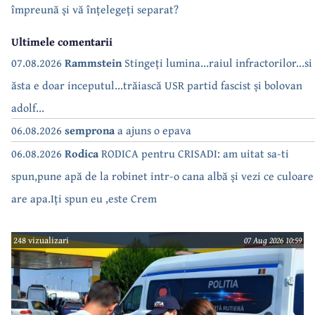
împreună și vă înțelegeți separat?
Ultimele comentarii
07.08.2026
Rammstein
Stingeți lumina...raiul infractorilor...si
ăsta e doar inceputul...trăiască USR partid fascist și bolovan
adolf...
06.08.2026
semprona
a ajuns o epava
06.08.2026
Rodica
RODICA pentru CRISADI: am uitat sa-ti
spun,pune apă de la robinet intr-o cana albă și vezi ce culoare
are apa.Iți spun eu ,este Crem
248 vizualizari
07 Aug 2026 10:59