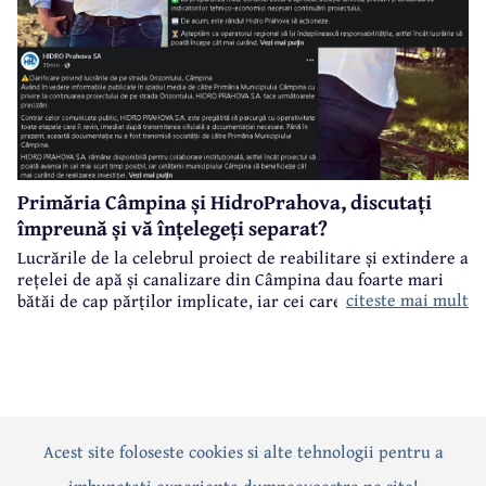
Primăria Câmpina și HidroPrahova, discutați
împreună și vă înțelegeți separat?
Lucrările de la celebrul proiect de reabilitare și extindere a
rețelei de apă și canalizare din Câmpina dau foarte mari
citeste mai mult
bătăi de cap părților implicate, iar cei care suferă sunt
câmpinenii. Exemplul cel mai elocvent - "dureroasa" stradă
Orizontului.
Acest site foloseste cookies si alte tehnologii pentru a
Actualitate
Politică
Social
Eveniment
Interviuri