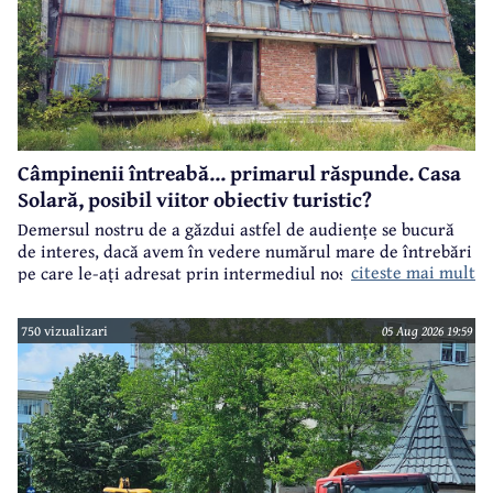
Câmpinenii întreabă... primarul răspunde. Casa
Solară, posibil viitor obiectiv turistic?
Demersul nostru de a găzdui astfel de audiențe se bucură
de interes, dacă avem în vedere numărul mare de întrebări
citeste mai mult
pe care le-ați adresat prin intermediul nostru primarului
municipiului Câmpina, Irina Nistor.
750 vizualizari
05 Aug 2026 19:59