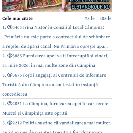
Cele mai citite
7zile
30zile
1.
5463 Irina Nistor în Consiliul Local Câmpina:
„Primăria nu este parte a contractului de schimbare
a rețelei de apă și canal. Nu Primăria oprește apa
câmpinenilor!”
2.
3885 Furnizarea apei va fi întreruptă și vineri,
31 iulie 2026, în mai multe zone din Câmpina
3.
3675 Foștii angajați ai Centrului de Informare
Turistică din Câmpina au contestat în instanță
concedierea
4.
2831 La Câmpina, furnizarea apei în cartierele
Muscel și Câmpinița este oprită
5.
2212 Poliția susține că vandalizarea mai multor
autoturisme de noaptea trecută a fost doar joaca