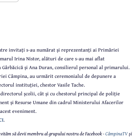
tre invitați s-au numărat și reprezentanți ai Primăriei
arul Irina Nistor, alături de care s-au mai aflat
 Gârbăcică și Ana Duran, consilierul personal al primarului.
imăriei Câmpina, au urmărit ceremonialul de depunere a
ctorul instituției, chestor Vasile Tache.
 directorul școlii, cât și cu chestorul principal de poliție
ment și Resurse Umane din cadrul Ministerului Afacerilor
 acest eveniment.
CI
.
 invităm să devii membru al grupului nostru de Facebook -
CâmpinaTV
și