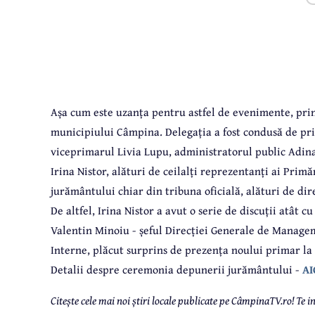
Așa cum este uzanța pentru astfel de evenimente, prin
municipiului Câmpina. Delegația a fost condusă de prim
viceprimarul Livia Lupu, administratorul public Adina
Irina Nistor, alături de ceilalți reprezentanți ai Pr
jurământului chiar din tribuna oficială, alături de dire
De altfel, Irina Nistor a avut o serie de discuții atât cu
Valentin Minoiu - șeful Direcției Generale de Manage
Interne, plăcut surprins de prezența noului primar la
Detalii despre ceremonia depunerii jurământului -
AI
Citește cele mai noi știri locale publicate pe CâmpinaTV.ro! Te