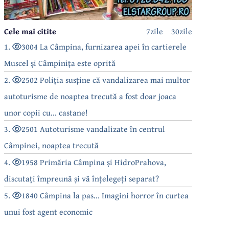
Cele mai citite
7zile
30zile
1.
3004 La Câmpina, furnizarea apei în cartierele
Muscel și Câmpinița este oprită
2.
2502 Poliția susține că vandalizarea mai multor
autoturisme de noaptea trecută a fost doar joaca
unor copii cu... castane!
3.
2501 Autoturisme vandalizate în centrul
Câmpinei, noaptea trecută
4.
1958 Primăria Câmpina și HidroPrahova,
discutați împreună și vă înțelegeți separat?
5.
1840 Câmpina la pas... Imagini horror în curtea
unui fost agent economic