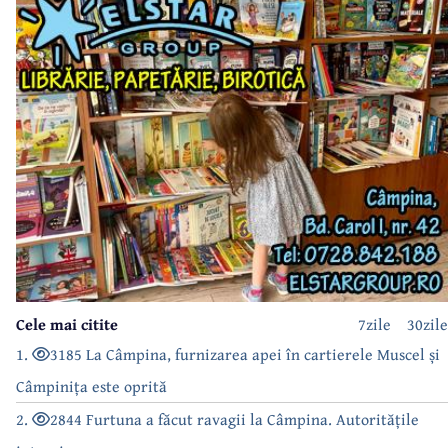
Cele mai citite
7zile
30zile
1.
3185 La Câmpina, furnizarea apei în cartierele Muscel și
Câmpinița este oprită
2.
2844 Furtuna a făcut ravagii la Câmpina. Autoritățile