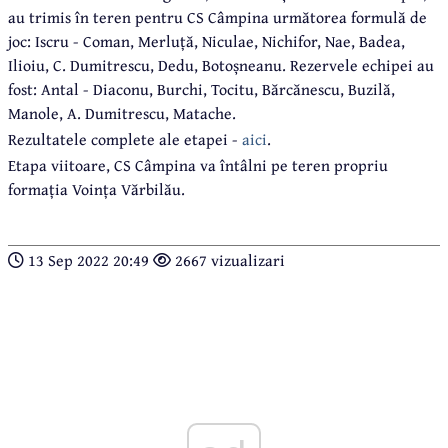
au trimis în teren pentru CS Câmpina următorea formulă de
joc: Iscru - Coman, Merluță, Niculae, Nichifor, Nae, Badea,
Ilioiu, C. Dumitrescu, Dedu, Botoșneanu. Rezervele echipei au
fost: Antal - Diaconu, Burchi, Tocitu, Bărcănescu, Buzilă,
Manole, A. Dumitrescu, Matache.
Rezultatele complete ale etapei -
aici
.
Etapa viitoare, CS Câmpina va întâlni pe teren propriu
formația Voința Vărbilău.
13 Sep 2022 20:49
2667 vizualizari