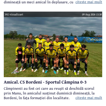
citeste mai mult
dimineață un meci amical în deplasare, cu formația AS Tg.
Vechi Stăncești.
392 vizualizari
09 Aug 2026 13:38
Amical. CS Bordeni - Sportul Câmpina 0-3
Câmpinenii au fost cei care au reușit să deschidă scorul
prin Manu, în amicalul susținut duminică dimineață, la
citeste mai mult
Bordeni, în fața formației din localitate.