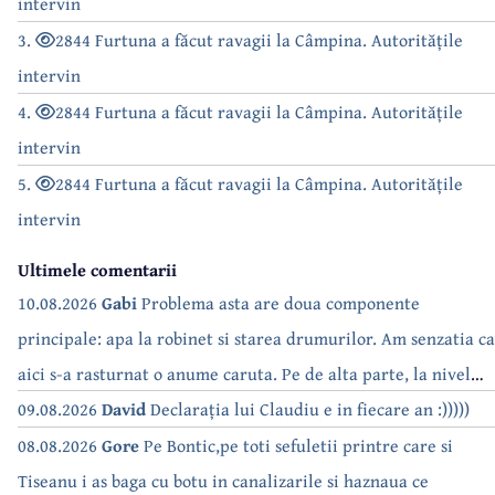
intervin
3.
2844 Furtuna a făcut ravagii la Câmpina. Autoritățile
intervin
4.
2844 Furtuna a făcut ravagii la Câmpina. Autoritățile
intervin
5.
2844 Furtuna a făcut ravagii la Câmpina. Autoritățile
intervin
Ultimele comentarii
10.08.2026
Gabi
Problema asta are doua componente
principale: apa la robinet si starea drumurilor. Am senzatia ca
aici s-a rasturnat o anume caruta. Pe de alta parte, la nivel
national, serialul asta deja a difuzat episoadele 'fara apa' si
09.08.2026
David
Declarația lui Claudiu e in fiecare an :)))))
'fara energie'. Banuiesc ca urmeaza episodul 'fara hrana'.
08.08.2026
Gore
Pe Bontic,pe toti sefuletii printre care si
Tiseanu i as baga cu botu in canalizarile si haznaua ce