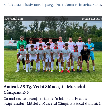
refuleaza.Inclusiv Dorel sparge intentionat.Primarita,Nanu
bea apa de la robinet.Asta as intreba o si pe Izabel Mitrea
500 vizualizari
09 Aug 2026 15:14
Amical. AS Tg. Vechi Stăncești - Muscelul
Câmpina 2-5
Cu mai multe absențe notabile în lot, inclusiv cea a
„căpitanului” Mititelu, Muscelul Câmpina a jucat duminică