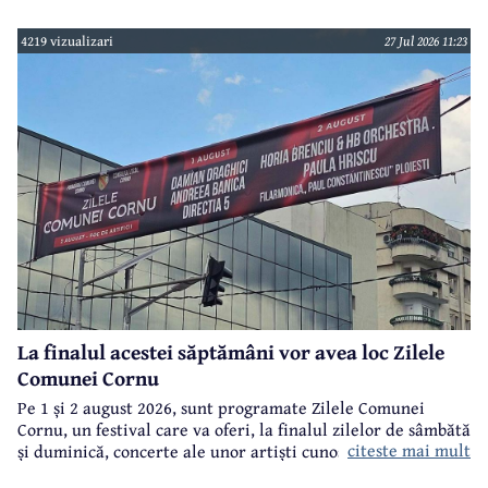
gen din județul Prahova.
4219 vizualizari
27 Jul 2026 11:23
La finalul acestei săptămâni vor avea loc Zilele
Comunei Cornu
Pe 1 și 2 august 2026, sunt programate Zilele Comunei
Cornu, un festival care va oferi, la finalul zilelor de sâmbătă
citeste mai mult
și duminică, concerte ale unor artiști cunoscuți.