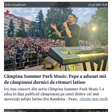
3156 vizualizari
25 Jul 2026 23:29
Câmpina Summer Park Music. Pepe a adunat mii
de câmpineni dornici de ritmuri latino
Un nou concert din seria Câmpina Summer Park Music l-a
adus în fața publicul câmpinean pe unul dintre cei mai
citeste mai mult
apreciați soliști latino din România - Pepe.
2153 vizualizari
24 Jul 2026 13:45