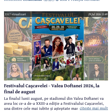
3317 vizualizari
29 Jul 2026 11:49
Festivalul Cașcavelei - Valea Doftanei 2026, la
final de august
La finalul lunii august, pe stadionul din Valea Doftanei va
avea loc ce-a de-a XXIII-a ediție a Festivalului Cașcavelei,
citeste mai mult
una dintre cele mai iubite și așteptate manifestări de acest