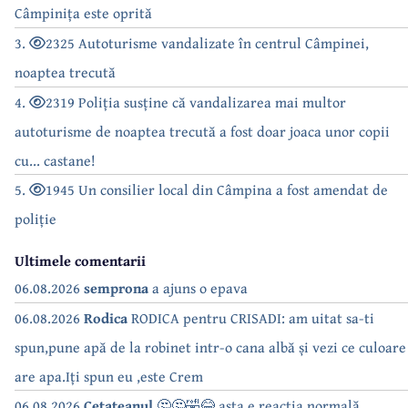
Câmpinița este oprită
3.
2325 Autoturisme vandalizate în centrul Câmpinei,
noaptea trecută
4.
2319 Poliția susține că vandalizarea mai multor
autoturisme de noaptea trecută a fost doar joaca unor copii
cu... castane!
5.
1945 Un consilier local din Câmpina a fost amendat de
poliție
Ultimele comentarii
06.08.2026
semprona
a ajuns o epava
06.08.2026
Rodica
RODICA pentru CRISADI: am uitat sa-ti
spun,pune apă de la robinet intr-o cana albă și vezi ce culoare
are apa.Iți spun eu ,este Crem
06.08.2026
Cetateanul
🤔🤔🤣😂 asta e reacția normală.