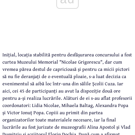
Inițial, locația stabilită pentru desfășurarea concursului a fost
curtea Muzeului Memorial "Nicolae Grigorescu", dar cum
vremea părea destul de capricioasă și pentru ca micii pictori
să nu fie deranjați de o eventuală ploaie, s-a luat decizia ca
evenimentul să aibă loc într-una din sălile Școlii Cuza. Iar
aici, cei 45 de participanți au avut la dispoziție două ore
pentru a-și realiza lucrările. Alături de ei s-au aflat profesorii
coordonatori: Lidia Nicolae, Mihaela Baltag, Alexandra Popa
și Victor Ionuț Popa. Copiii au primit din partea
organizatorilor toate materialele necesare, iar la final
lucrările au fost jurizate de muzeografii Alina Apostol și Vlad
Dumitriu și scriitorul Florin Dochia. După cum a afirmat