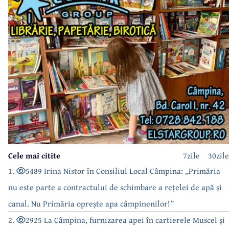
Cele mai citite
7zile
30zile
1.
5489 Irina Nistor în Consiliul Local Câmpina: „Primăria
nu este parte a contractului de schimbare a rețelei de apă și
canal. Nu Primăria oprește apa câmpinenilor!”
2.
2925 La Câmpina, furnizarea apei în cartierele Muscel și