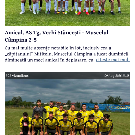
Amical. AS Tg. Vechi Stăncești - Muscelul
Câmpina 2-5
Cu mai multe absențe notabile în lot, inclusiv cea a
„căpitanului” Mititelu, Muscelul Câmpina a jucat duminică
citeste mai mult
dimineață un meci amical în deplasare, cu formația AS Tg.
Vechi Stăncești.
392 vizualizari
09 Aug 2026 13:38