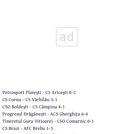
ad
Petrosport Ploiești - CS Aricești 0-2
CS Cornu - CS Vărbilău 5-1
CSO Boldești - CS Câmpina 4-1
Progresul Drăgănești - ACS Gherghița 6-4
Tineretul Gura Vitioarei - CSO Comarnic 0-1
CS Brazi - AFC Brebu 1-3