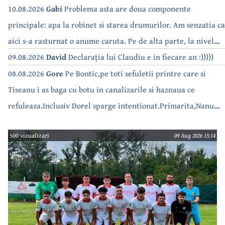
10.08.2026
Gabi
Problema asta are doua componente
principale: apa la robinet si starea drumurilor. Am senzatia ca
aici s-a rasturnat o anume caruta. Pe de alta parte, la nivel
national, serialul asta deja a difuzat episoadele 'fara apa' si
09.08.2026
David
Declarația lui Claudiu e in fiecare an :)))))
'fara energie'. Banuiesc ca urmeaza episodul 'fara hrana'.
08.08.2026
Gore
Pe Bontic,pe toti sefuletii printre care si
Tiseanu i as baga cu botu in canalizarile si haznaua ce
refuleaza.Inclusiv Dorel sparge intentionat.Primarita,Nanu
bea apa de la robinet.Asta as intreba o si pe Izabel Mitrea
500 vizualizari
09 Aug 2026 15:14