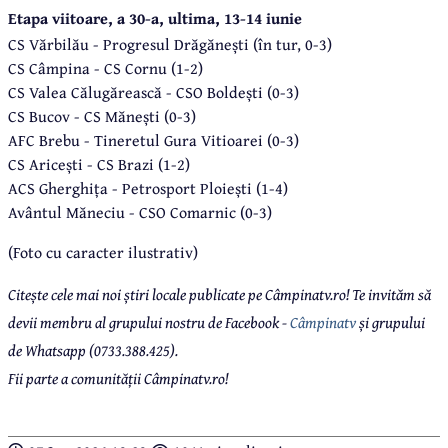
Etapa viitoare, a 30-a, ultima, 13-14 iunie
CS Vărbilău - Progresul Drăgănești (în tur, 0-3)
CS Câmpina - CS Cornu (1-2)
CS Valea Călugărească - CSO Boldești (0-3)
CS Bucov - CS Mănești (0-3)
AFC Brebu - Tineretul Gura Vitioarei (0-3)
CS Aricești - CS Brazi (1-2)
ACS Gherghița - Petrosport Ploiești (1-4)
Avântul Măneciu - CSO Comarnic (0-3)
(Foto cu caracter ilustrativ)
Citește cele mai noi știri locale publicate pe Câmpinatv.ro! Te invităm să
devii membru al grupului nostru de Facebook -
Câmpinatv
și grupului
de Whatsapp (0733.388.425).
Fii parte a comunității Câmpinatv.ro!