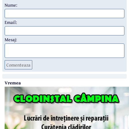
Nume:
Email:
Mesaj:
Comenteaza
Vremea