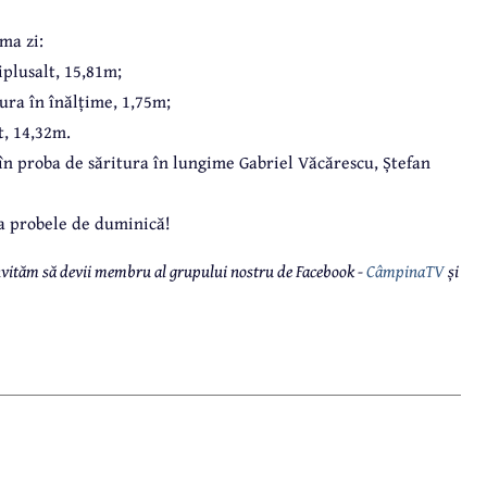
ma zi:
iplusalt, 15,81m;
tura în înălțime, 1,75m;
t, 14,32m.
în proba de săritura în lungime Gabriel Văcărescu, Ștefan
la probele de duminică!
 invităm să devii membru al grupului nostru de Facebook -
CâmpinaTV
și