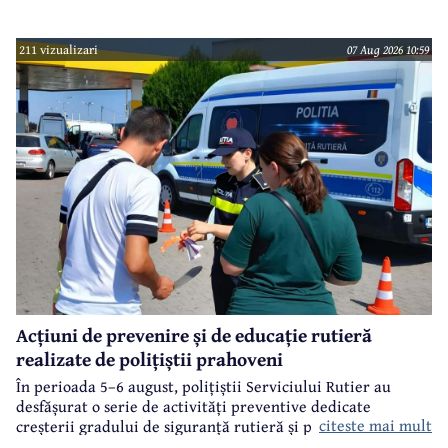
211 vizualizari
07 Aug 2026 10:59
Acțiuni de prevenire și de educație rutieră
realizate de polițiștii prahoveni
În perioada 5–6 august, polițiștii Serviciului Rutier au
desfășurat o serie de activități preventive dedicate
citeste mai mult
creșterii gradului de siguranță rutieră și promovării unui
comportament responsabil în trafic, în contextul sezonului