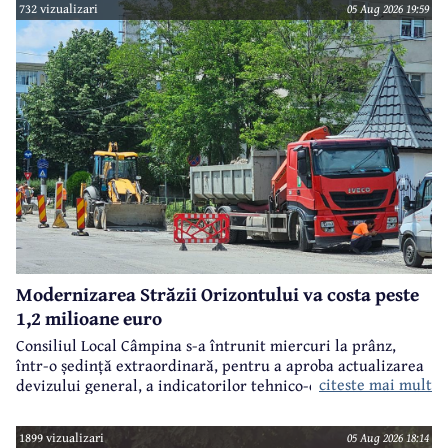
732 vizualizari
05 Aug 2026 19:59
Modernizarea Străzii Orizontului va costa peste
1,2 milioane euro
Consiliul Local Câmpina s-a întrunit miercuri la prânz,
într-o ședință extraordinară, pentru a aproba actualizarea
citeste mai mult
devizului general, a indicatorilor tehnico-economici și a
sumei reprezentând finanțarea de la bugetul local pentru
realizarea modernizării Străzii Orizontului, obiectiv
1899 vizualizari
05 Aug 2026 18:14
finanțat prin Programul Național de Investiții ”Anghel