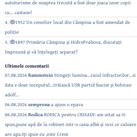
autoturisme de noaptea trecută a fost doar joaca unor copii
cu... castane!
4.
1952 Un consilier local din Câmpina a fost amendat de
poliție
5.
1897 Primăria Câmpina și HidroPrahova, discutați
împreună și vă înțelegeți separat?
Ultimele comentarii
07.08.2026
Rammstein
Stingeți lumina...raiul infractorilor...si
ăsta e doar inceputul...trăiască USR partid fascist și bolovan
adolf...
06.08.2026
semprona
a ajuns o epava
06.08.2026
Rodica
RODICA pentru CRISADI: am uitat sa-ti
spun,pune apă de la robinet intr-o cana albă și vezi ce culoare
are apa.Iți spun eu ,este Crem