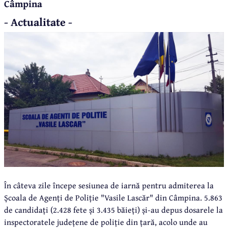
Câmpina
- Actualitate -
În câteva zile începe sesiunea de iarnă pentru admiterea la
Școala de Agenți de Poliție "Vasile Lascăr" din Câmpina. 5.863
de candidați (2.428 fete și 3.435 băieți) și-au depus dosarele la
inspectoratele județene de poliție din țară, acolo unde au