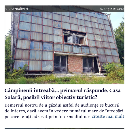
estival.
917 vizualizari
06 Aug 2026 14:14
Câmpinenii întreabă... primarul răspunde. Casa
Solară, posibil viitor obiectiv turistic?
Demersul nostru de a găzdui astfel de audiențe se bucură
de interes, dacă avem în vedere numărul mare de întrebări
citeste mai mult
pe care le-ați adresat prin intermediul nostru primarului
municipiului Câmpina, Irina Nistor.