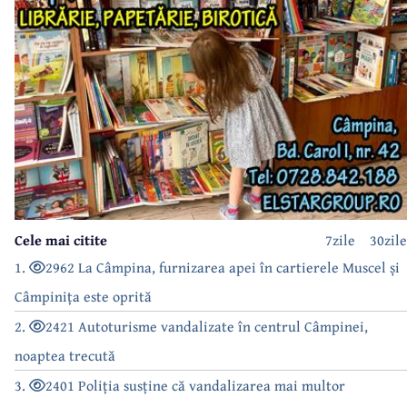
Cele mai citite
7zile
30zile
1.
2962 La Câmpina, furnizarea apei în cartierele Muscel și
Câmpinița este oprită
2.
2421 Autoturisme vandalizate în centrul Câmpinei,
noaptea trecută
3.
2401 Poliția susține că vandalizarea mai multor