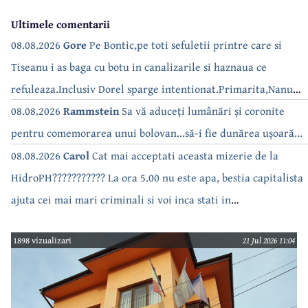
Ultimele comentarii
08.08.2026
Gore
Pe Bontic,pe toti sefuletii printre care si
Tiseanu i as baga cu botu in canalizarile si haznaua ce
refuleaza.Inclusiv Dorel sparge intentionat.Primarita,Nanu
bea apa de la robinet.Asta as intreba o si pe Izabel Mitrea
08.08.2026
Rammstein
Sa vă aduceți lumânări și coronite
pentru comemorarea unui bolovan...să-i fie dunărea ușoară...
08.08.2026
Carol
Cat mai acceptati aceasta mizerie de la
HidroPH??????????? La ora 5.00 nu este apa, bestia capitalista
ajuta cei mai mari criminali si voi inca stati in
case???????????????
1898 vizualizari
21 Jul 2026 11:04