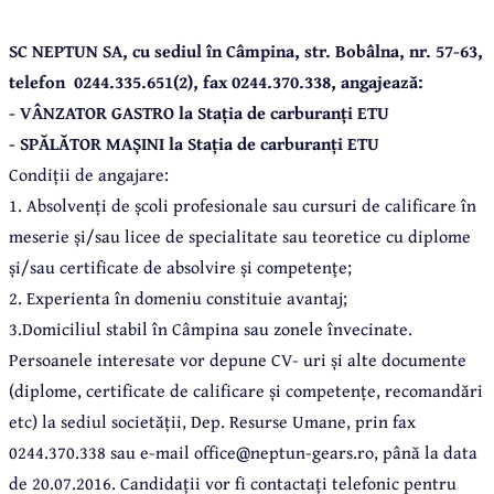
SC NEPTUN SA, cu sediul în Câmpina, str. Bobâlna, nr. 57-63,
telefon 0244.335.651(2), fax 0244.370.338, angajează:
- VÂNZATOR GASTRO la Stația de carburanți ETU
- SPĂLĂTOR MAȘINI la Stația de carburanți ETU
Condiții de angajare
:
1. Absolvenți de școli profesionale sau cursuri de calificare în
meserie și/sau licee de specialitate sau teoretice cu diplome
și/sau certificate de absolvire și competențe;
2. Experienta în domeniu constituie avantaj;
3.Domiciliul stabil în Câmpina sau zonele învecinate.
Persoanele interesate vor depune CV- uri și alte documente
(diplome, certificate de calificare și competențe, recomandări
etc) la sediul societății, Dep. Resurse Umane, prin fax
0244.370.338 sau e-mail office@neptun-gears.ro, până la data
de 20.07.2016. Candidații vor fi contactați telefonic pentru