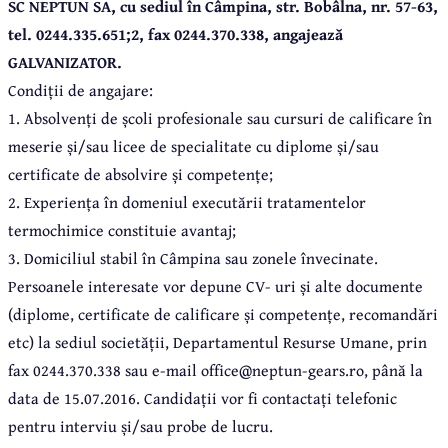
SC NEPTUN SA, cu sediul în Câmpina, str. Bobâlna, nr. 57-63,
tel. 0244.335.651;2, fax 0244.370.338, angajează
GALVANIZATOR.
Condiții de angajare:
1. Absolvenți de școli profesionale sau cursuri de calificare în
meserie și/sau licee de specialitate cu diplome și/sau
certificate de absolvire și competențe;
2. Experiența în domeniul executării tratamentelor
termochimice constituie avantaj;
3. Domiciliul stabil în Câmpina sau zonele învecinate.
Persoanele interesate vor depune CV- uri și alte documente
(diplome, certificate de calificare și competențe, recomandări
etc) la sediul societății, Departamentul Resurse Umane, prin
fax 0244.370.338 sau e-mail office@neptun-gears.ro, până la
data de 15.07.2016. Candidații vor fi contactați telefonic
pentru interviu și/sau probe de lucru.