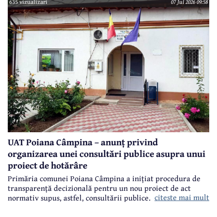
635 vizualizari
07 Jul 2026 09:58
Inteligentă, Digitalizare și Instrumente Financiare 2021-2027 (PoCIDIF) din
Fondul European de Dezvoltare Regională (FEDR).
UAT Poiana Câmpina – anunț privind
organizarea unei consultări publice asupra unui
proiect de hotărâre
Primăria comunei Poiana Câmpina a inițiat procedura de
transparență decizională pentru un nou proiect de act
citeste mai mult
normativ supus, astfel, consultării publice.