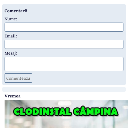
Comentarii
Nume:
Email:
Mesaj:
Comenteaza
Vremea