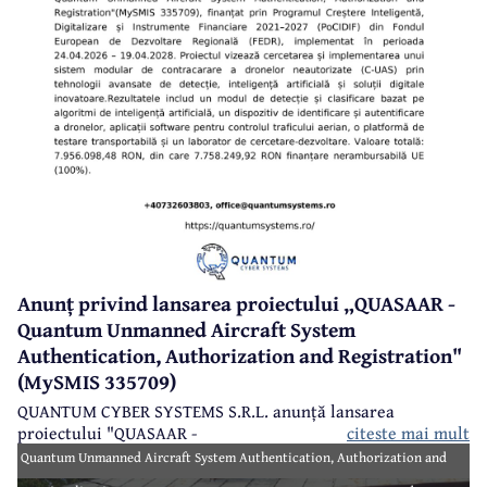
Anunț privind lansarea proiectului „QUASAAR -
Quantum Unmanned Aircraft System
Authentication, Authorization and Registration"
(MySMIS 335709)
QUANTUM CYBER SYSTEMS S.R.L. anunță lansarea
proiectului "QUASAAR -
citeste mai mult
Quantum Unmanned Aircraft System Authentication, Authorization and
Registration" (MySMIS 335709), finanțat prin Programul Creștere