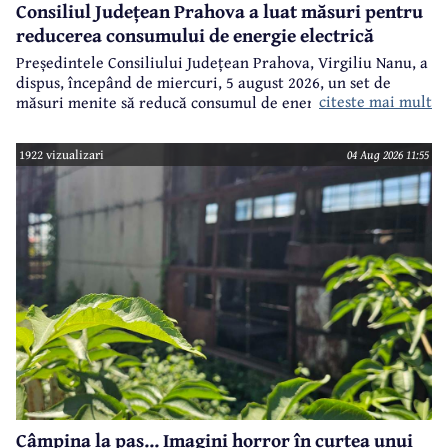
Consiliul Județean Prahova a luat măsuri pentru
reducerea consumului de energie electrică
Președintele Consiliului Județean Prahova, Virgiliu Nanu, a
dispus, începând de miercuri, 5 august 2026, un set de
citeste mai mult
măsuri menite să reducă consumul de energie electrică în
toate imobilele aflate în proprietatea Consiliului Județean,
ca parte a unui demers mai amplu de utilizare responsabilă
1922 vizualizari
04 Aug 2026 11:55
a fondurilor publice.
Câmpina la pas... Imagini horror în curtea unui