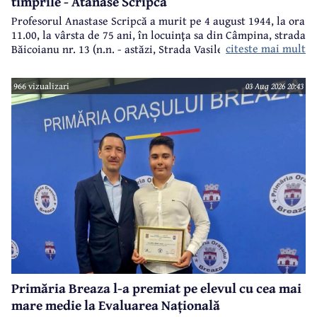
timprile - Atanase Scripcă
Profesorul Anastase Scripcă a murit pe 4 august 1944, la ora
11.00, la vârsta de 75 ani, în locuinţa sa din Câmpina, strada
citeste mai mult
Băicoianu nr. 13 (n.n. - astăzi, Strada Vasile Alecsandri).
Este înmormântat în cimitirul central (Bobâlna de azi).
Ulterior, meşterul popular Nicolae Goage aşează aici, în
966 vizualizari
03 Aug 2026 20:43
memoria sa şi a soţiei, Maria Scripcă, o troiţă din lemn
sculptat,care astăzi, din păcate, nu mai există.
Primăria Breaza l-a premiat pe elevul cu cea mai
mare medie la Evaluarea Națională