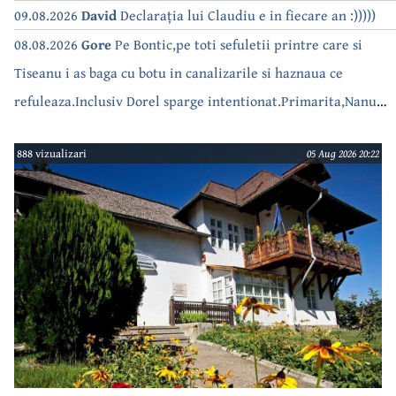
national, serialul asta deja a difuzat episoadele 'fara apa' si
09.08.2026
David
Declarația lui Claudiu e in fiecare an :)))))
'fara energie'. Banuiesc ca urmeaza episodul 'fara hrana'.
08.08.2026
Gore
Pe Bontic,pe toti sefuletii printre care si
Tiseanu i as baga cu botu in canalizarile si haznaua ce
refuleaza.Inclusiv Dorel sparge intentionat.Primarita,Nanu
bea apa de la robinet.Asta as intreba o si pe Izabel Mitrea
888 vizualizari
05 Aug 2026 20:22