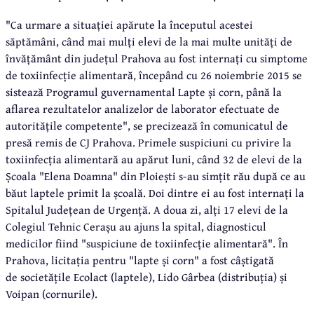
"Ca urmare a situației apărute la începutul acestei
săptămâni, când mai mulți elevi de la mai multe unități de
învățământ din județul Prahova au fost internați cu simptome
de toxiinfecție alimentară, începând cu 26 noiembrie 2015 se
sistează Programul guvernamental Lapte și corn, până la
aflarea rezultatelor analizelor de laborator efectuate de
autoritățile competente", se precizează în comunicatul de
presă remis de CJ Prahova. Primele suspiciuni cu privire la
toxiinfecția alimentară au apărut luni, când 32 de elevi de la
Școala "Elena Doamna" din Ploiești s-au simțit rău după ce au
băut laptele primit la școală. Doi dintre ei au fost internați la
Spitalul Județean de Urgență. A doua zi, alți 17 elevi de la
Colegiul Tehnic Cerașu au ajuns la spital, diagnosticul
medicilor fiind "suspiciune de toxiinfecție alimentară". În
Prahova, licitația pentru "lapte și corn" a fost câștigată
de societățile Ecolact (laptele), Lido Gârbea (distribuția) și
Voipan (cornurile).