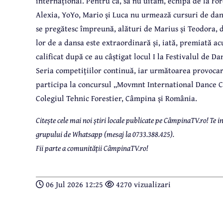
internațional. Pentru că, să nu uităm, echipa de la For
Alexia, YoYo, Mario și Luca nu urmează cursuri de dans
se pregătesc împreună, alături de Marius și Teodora, d
lor de a dansa este extraordinară și, iată, premiată a
calificat după ce au câștigat locul I la Festivalul de D
Seria competițiilor continuă, iar următoarea provocare
participa la concursul „Movmnt International Dance C
Colegiul Tehnic Forestier, Câmpina și România.
Citește cele mai noi știri locale publicate pe CâmpinaTV.ro! Te
grupului de Whatsapp (mesaj la 0733.388.425).
Fii parte a comunității CâmpinaTV.ro!
06 Jul 2026 12:25
4270 vizualizari