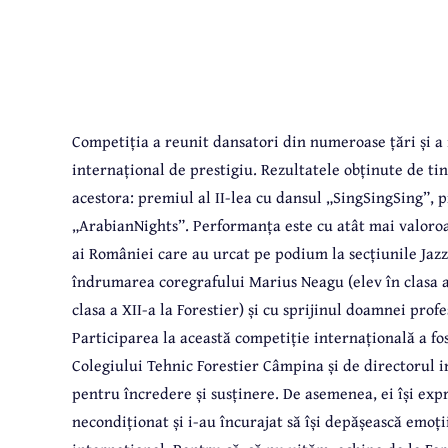
Competiția a reunit dansatori din numeroase țări și a i
internațional de prestigiu.
Rezultatele obținute de ti
acestora: premiul al II-lea cu dansul „SingSingSing”, pr
„ArabianNights”. Performanța este cu atât mai valoroas
ai României care au urcat pe podium la secțiunile Jazz
îndrumarea coregrafului Marius Neagu (elev în clasa a 
clasa a XII-a la Forestier) și cu sprijinul doamnei pro
Participarea la această competiție internațională a fost
Colegiului Tehnic Forestier Câmpina și de directorul in
pentru încredere și susținere. De asemenea, ei își expr
necondiționat și i-au încurajat să își depășească emoți