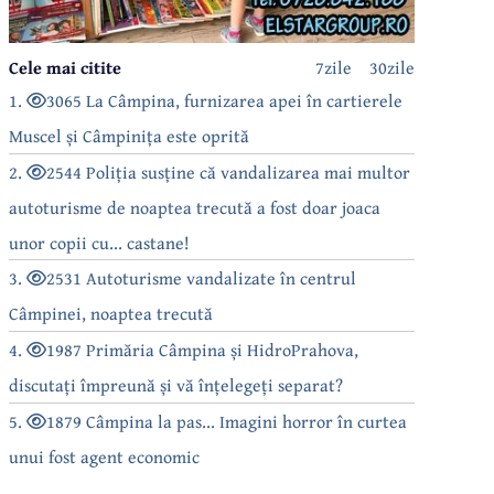
Cele mai citite
7zile
30zile
1.
3065 La Câmpina, furnizarea apei în cartierele
Muscel și Câmpinița este oprită
2.
2544 Poliția susține că vandalizarea mai multor
autoturisme de noaptea trecută a fost doar joaca
unor copii cu... castane!
3.
2531 Autoturisme vandalizate în centrul
Câmpinei, noaptea trecută
4.
1987 Primăria Câmpina și HidroPrahova,
discutați împreună și vă înțelegeți separat?
5.
1879 Câmpina la pas... Imagini horror în curtea
unui fost agent economic