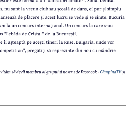
estier este formată din dansatori amatori. Sofia, Denisa,
, nu sunt la vreun club sau școală de dans, ei pur și simplu
ansează de plăcere și acest lucru se vede și se simte. Bucuria
cum la un concurs internațional. Un concurs la care s-au
ans "Lebăda de Cristal" de la București.
 îi așteaptă pe acești tineri la Ruse, Bulgaria, unde vor
ompetition”, pregătiți să reprezinte din nou cu mândrie
 invităm să devii membru al grupului nostru de Facebook -
CâmpinaTV
și