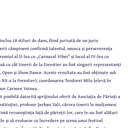
nclus 18 stiluri de dans, fiind jurizată de un juriu
nerii câmpineni confirmă talentul, munca și perseverența
emiul al II-lea cu „Carnaval Vibes” și locul al IV-lea cu
ă cu cât tinerii de la Forestier au fost singurii reprezentanți
, Open și Show Dance. Aceste rezultate au fost obținute sub
XII-a la Forestier), coordonarea Teodorei Milu (elevă în
fesor Carmen Voinea.
 posibilă datorită sprijinului oferit de Asociația de Părinți a
stituției, profesor Șerban Vali, cărora tinerii le mulțumesc
imă recunoștința față de părinții lor, care le-au fost alături
ile și să evolueze cu încredere pe scena unui festival