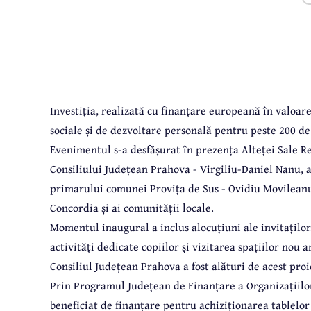
Investiția, realizată cu finanțare europeană în valoare
sociale și de dezvoltare personală pentru peste 200 de 
Evenimentul s-a desfășurat în prezența Alteței Sale R
Consiliului Județean Prahova - Virgiliu-Daniel Nanu, a
primarului comunei Provița de Sus - Ovidiu Movileanu
Concordia și ai comunității locale.
Momentul inaugural a inclus alocuțiuni ale invitaților
activități dedicate copiilor și vizitarea spațiilor nou 
Consiliul Județean Prahova a fost alături de acest proie
Prin Programul Județean de Finanțare a Organizațiil
beneficiat de finanțare pentru achiziționarea tablelor