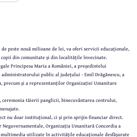
 de peste nouă milioane de lei, va oferi servicii educaționale,
copii din comunitate și din localitățile învecinate.
egale Principesa Maria a României, a președintelui
 administratorului public al județului - Emil Drăgănescu, a
, precum și a reprezentanților Organizației Umanitare
, ceremonia tăierii panglicii, binecuvântarea centrului,
amenajate.
ct nu doar instituțional, ci și prin sprijin financiar direct.
or Neguvernamentale, Organizația Umanitară Concordia a
 multimedia utilizate în activitățile educaționale desfășurate