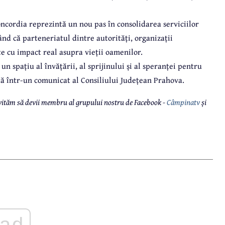
ncordia reprezintă un nou pas în consolidarea serviciilor
nd că parteneriatul dintre autorități, organizații
 cu impact real asupra vieții oamenilor.
i un spațiu al învățării, al sprijinului și al speranței pentru
ată într-un comunicat al Consiliului Județean Prahova.
 invităm să devii membru al grupului nostru de Facebook -
Câmpinatv
și
ad