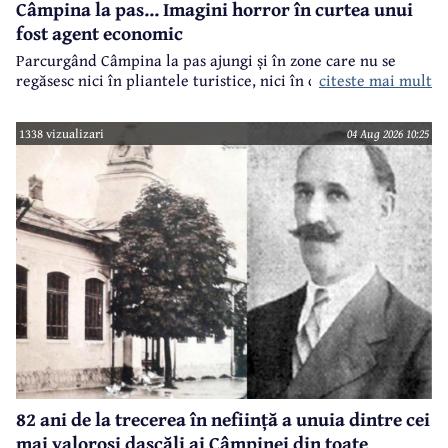
Câmpina la pas... Imagini horror în curtea unui
fost agent economic
Parcurgând Câmpina la pas ajungi și în zone care nu se
regăsesc nici în pliantele turistice, nici în cele.. electorale.
citeste mai mult
1338 vizualizari
04 Aug 2026 10:25
82 ani de la trecerea în neființă a unuia dintre cei
mai valoroși dascăli ai Câmpinei din toate