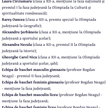
Laura Cîrciumaru
(clasa a XII-a, mențiune la faza națională și
premiul I la faza județeană la Olimpiada la Cultură și
spiritualitate românească);
Rareș Oancea
(clasa a XII-a, premiu special la Olimpiada
județeană la Geografie);
Alexandru Șerbănoiu
(clasa a XII-a, mențiune la Olimpiada
județeană a sportului școlar);
Alexandra Necula
(clasa a XII-a, premiul II la Olimpiada
județeană la Istorie);
Gheorghe Carol Nica
(clasa a XII-a, mențiune la Olimpiada
județeană a sportului școlar, șah);
Echipa de baschet masculin gimnaziu
(profesor Bogdan
Neagu) - premiul II faza județeană;
Echipa de baschet feminin gimnaziu
(profesor Bogdan Neagu)
- mențiune la faza județeană;
Echipa de baschet masculin liceu
(profesor Bogdan Neagu) -
mențiune la faza județeană;
Echipa de baschet feminin liceu
(profesor Bogdan Neagu) -