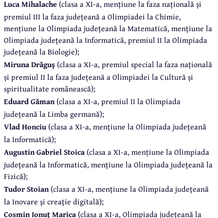
Luca Mihalache
(clasa a XI-a, mențiune la faza națională și
premiul III la faza județeană a Olimpiadei la Chimie,
mențiune la Olimpiada județeană la Matematică, mențiune la
Olimpiada județeană la Informatică, premiul II la Olimpiada
județeană la Biologie);
Miruna Drăguș
(clasa a XI-a, premiul special la faza națională
și premiul II la faza județeană a Olimpiadei la Cultură și
spiritualitate românească);
Eduard Găman
(clasa a XI-a, premiul II la Olimpiada
județeană la Limba germană);
Vlad Honciu
(clasa a XI-a, mențiune la Olimpiada județeană
la Informatică);
Augustin Gabriel Stoica
(clasa a XI-a, mențiune la Olimpiada
județeană la Informatică, mențiune la Olimpiada județeană la
Fizică);
Tudor Stoian
(clasa a XI-a, mențiune la Olimpiada județeană
la Inovare și creație digitală);
Cosmin Ionuț Marica
(clasa a XI-a, Olimpiada județeană la