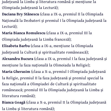
județeană la Limba și literatura română și mențiune la
Olimpiada județeană la Lectură);
Daciana Bry Stănescu
(clasa a IX-a, premiul II la Olimpiada
Națională la Dezbateri și premiul I la Olimpiada județeană la
Lectură);
Maria Bianca Romulescu
(clasa a IX-a, premiul III la
Olimpiada județeană la Limba franceză);
Elisabeta Barbu
(clasa a IX-a, mențiune la Olimpiada
județeană la Cultură și spiritualitate românească);
Alexandra Bucura
(clasa a IX-a, premiul I la faza județeană și
mențiune la faza națională la Olimoiada la Religie);
Maria Gherasim
(clasa a X-a, premiul I Olimpiada județeană
la Religie, premiul II la faza județeană și premiul special la
faza națională a Olimpiadei de Cultură și spiritualitate
românească; premiul III la Olimpiada județeană la Limba și
literatura română);
Bianca Goagă
(clasa a X-a, premiul II la Olimpiada județeană
la Limba și literatura română);