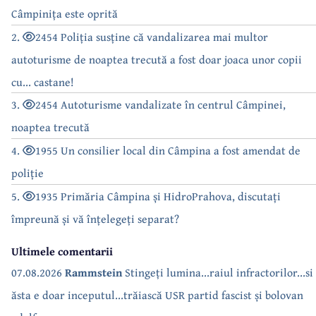
Câmpinița este oprită
2.
2454 Poliția susține că vandalizarea mai multor
autoturisme de noaptea trecută a fost doar joaca unor copii
cu... castane!
3.
2454 Autoturisme vandalizate în centrul Câmpinei,
noaptea trecută
4.
1955 Un consilier local din Câmpina a fost amendat de
poliție
5.
1935 Primăria Câmpina și HidroPrahova, discutați
împreună și vă înțelegeți separat?
Ultimele comentarii
07.08.2026
Rammstein
Stingeți lumina...raiul infractorilor...si
ăsta e doar inceputul...trăiască USR partid fascist și bolovan