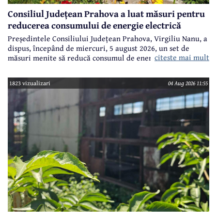
Consiliul Județean Prahova a luat măsuri pentru
reducerea consumului de energie electrică
Președintele Consiliului Județean Prahova, Virgiliu Nanu, a
dispus, începând de miercuri, 5 august 2026, un set de
citeste mai mult
măsuri menite să reducă consumul de energie electrică în
toate imobilele aflate în proprietatea Consiliului Județean,
ca parte a unui demers mai amplu de utilizare responsabilă
1823 vizualizari
04 Aug 2026 11:55
a fondurilor publice.