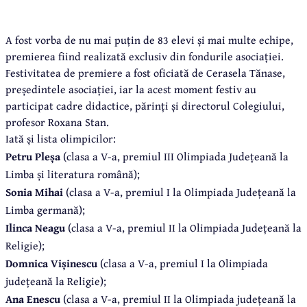
A fost vorba de nu mai puțin de 83 elevi și mai multe echipe,
premierea fiind realizată exclusiv din fondurile asociației.
Festivitatea de premiere a fost oficiată de Cerasela Tănase,
președintele asociației, iar la acest moment festiv au
participat cadre didactice, părinți și directorul Colegiului,
profesor Roxana Stan.
Iată și lista olimpicilor:
Petru Pleșa
(clasa a V-a, premiul III Olimpiada Județeană la
Limba și literatura română);
Sonia Mihai
(clasa a V-a, premiul I la Olimpiada Județeană la
Limba germană);
Ilinca Neagu
(clasa a V-a, premiul II la Olimpiada Județeană la
Religie);
Domnica Vișinescu
(clasa a V-a, premiul I la Olimpiada
județeană la Religie);
Ana Enescu
(clasa a V-a, premiul II la Olimpiada județeană la