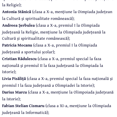
la Religie);
Antonia Stănică
(clasa a X-a, mențiune la Oimpiada județean
la Cultură și spiritualitate românească);
Andreea Șerbulea
(clasa a X-a, premiul I la Olimpiada
județeană la Religie, mențiune la Olimpiada județeană la
Cultură și spiritualitate românească);
Patricia Mocanu
(clasa a X-a, premiul I la Olimpiada
județeană a sportului școlar);
Cristian Rădulescu
(clasa a X-a, premiul special la faza
națională și premiul II la faza județeană la Olimpiada la
Istorie);
Livia Pisăliță
(clasa a X-a, premiul special la faza națională și
premiul I la faza județeană a Olimpiadei la Istorie);
Darius Marcu
(clasa a X-a, mențiune la Olimpoiada județeană
la Istorie);
Fabian Stelian Cismaru
(clasa a XI-a, mențiune la Olimpiada
județeană la Informatică);