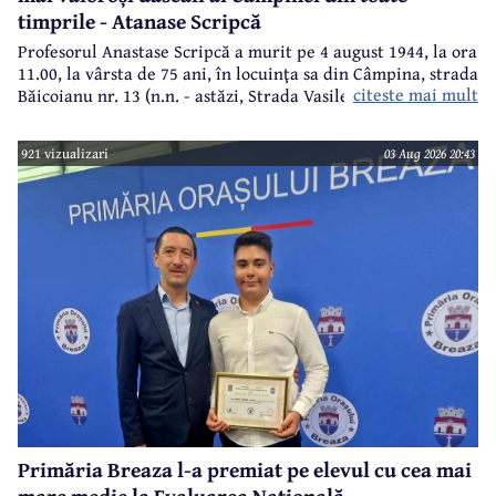
timprile - Atanase Scripcă
Profesorul Anastase Scripcă a murit pe 4 august 1944, la ora
11.00, la vârsta de 75 ani, în locuinţa sa din Câmpina, strada
citeste mai mult
Băicoianu nr. 13 (n.n. - astăzi, Strada Vasile Alecsandri).
Este înmormântat în cimitirul central (Bobâlna de azi).
Ulterior, meşterul popular Nicolae Goage aşează aici, în
921 vizualizari
03 Aug 2026 20:43
memoria sa şi a soţiei, Maria Scripcă, o troiţă din lemn
sculptat,care astăzi, din păcate, nu mai există.
Primăria Breaza l-a premiat pe elevul cu cea mai
mare medie la Evaluarea Națională