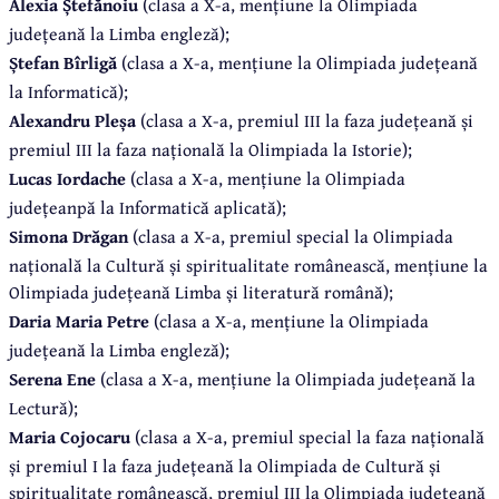
Alexia Ștefănoiu
(clasa a X-a, mențiune la Olimpiada
județeană la Limba engleză);
Ștefan Bîrligă
(clasa a X-a, mențiune la Olimpiada județeană
la Informatică);
Alexandru Pleșa
(clasa a X-a, premiul III la faza județeană și
premiul III la faza națională la Olimpiada la Istorie);
Lucas Iordache
(clasa a X-a, mențiune la Olimpiada
județeanpă la Informatică aplicată);
Simona Drăgan
(clasa a X-a, premiul special la Olimpiada
națională la Cultură și spiritualitate românească, mențiune la
Olimpiada județeană Limba și literatură română);
Daria Maria Petre
(clasa a X-a, mențiune la Olimpiada
județeană la Limba engleză);
Serena Ene
(clasa a X-a, mențiune la Olimpiada județeană la
Lectură);
Maria Cojocaru
(clasa a X-a, premiul special la faza națională
și premiul I la faza județeană la Olimpiada de Cultură și
spiritualitate românească, premiul III la Olimpiada județeană