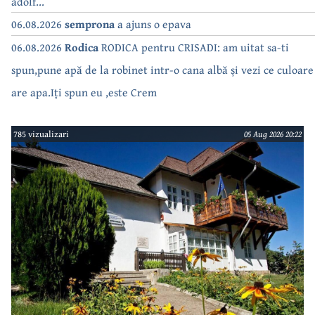
adolf...
06.08.2026
semprona
a ajuns o epava
06.08.2026
Rodica
RODICA pentru CRISADI: am uitat sa-ti
spun,pune apă de la robinet intr-o cana albă și vezi ce culoare
are apa.Iți spun eu ,este Crem
785 vizualizari
05 Aug 2026 20:22