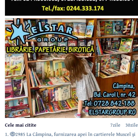
Cele mai citite
7zile
30zile
1.
2985 La Câmpina, furnizarea apei în cartierele Muscel și