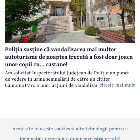
Poliția susține că vandalizarea mai multor
autoturisme de noaptea trecută a fost doar joaca
unor copii cu... castane!
Am solicitat Inspectoratului Județean de Poliție un punct
de vedere în urma semnalării de către un cititor
citeste mai mult
CâmpinaTV.ro a unor acțiuni de vandalizare a unor
autoturisme, noaptea trecută, în centrul municipiului
Câmpina.
Acest site foloseste cookies si alte tehnologii pentru a
Actualitate
Politică
Social
Eveniment
Interviuri
imbunatati experienta dumneavoastra pe site!