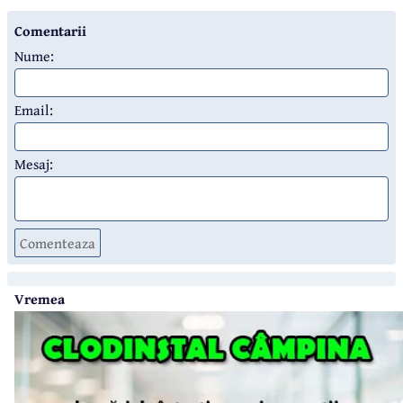
Comentarii
Nume:
Email:
Mesaj:
Comenteaza
Vremea