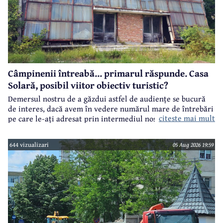
Câmpinenii întreabă... primarul răspunde. Casa
Solară, posibil viitor obiectiv turistic?
Demersul nostru de a găzdui astfel de audiențe se bucură
de interes, dacă avem în vedere numărul mare de întrebări
citeste mai mult
pe care le-ați adresat prin intermediul nostru primarului
municipiului Câmpina, Irina Nistor.
644 vizualizari
05 Aug 2026 19:59