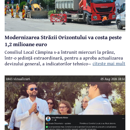
Modernizarea Străzii Orizontului va costa peste
1,2 milioane euro
Consiliul Local Câmpina s-a întrunit miercuri la prânz,
într-o ședință extraordinară, pentru a aproba actualizarea
citeste mai mult
devizului general, a indicatorilor tehnico-economici și a
sumei reprezentând finanțarea de la bugetul local pentru
realizarea modernizării Străzii Orizontului, obiectiv
1843 vizualizari
05 Aug 2026 18:14
finanțat prin Programul Național de Investiții ”Anghel
Saligny”.