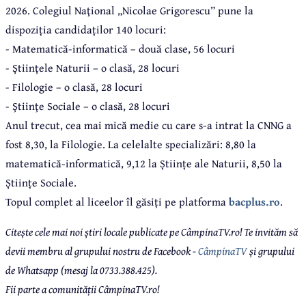
2026. Colegiul Naţional „Nicolae Grigorescu” pune la
dispoziția candidaților 140 locuri
:
- Matematică-informatică – două clase, 56 locuri
- Ştiinţele Naturii – o clasă, 28 locuri
- Filologie – o clasă, 28 locuri
- Ştiinţe Sociale – o clasă, 28 locuri
Anul trecut, cea mai mică medie cu care s-a intrat la CNNG a
fost 8,30, la Filologie. La celelalte specializări
:
8,80 la
matematică-informatică, 9,12 la Științe ale Naturii, 8,50 la
Științe Sociale.
Topul complet al liceelor îl găsiți pe platforma
bacplus.ro
.
Citește cele mai noi știri locale publicate pe CâmpinaTV.ro! Te invităm să
devii membru al grupului nostru de Facebook -
CâmpinaTV
și grupului
de Whatsapp (mesaj la 0733.388.425).
Fii parte a comunității CâmpinaTV.ro!