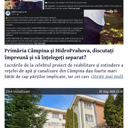
Primăria Câmpina și HidroPrahova, discutați
împreună și vă înțelegeți separat?
Lucrările de la celebrul proiect de reabilitare și extindere a
rețelei de apă și canalizare din Câmpina dau foarte mari
citeste mai mult
bătăi de cap părților implicate, iar cei care suferă sunt
câmpinenii. Exemplul cel mai elocvent - "dureroasa" stradă
Orizontului.
2314 vizualizari
05 Aug 2026 13:28