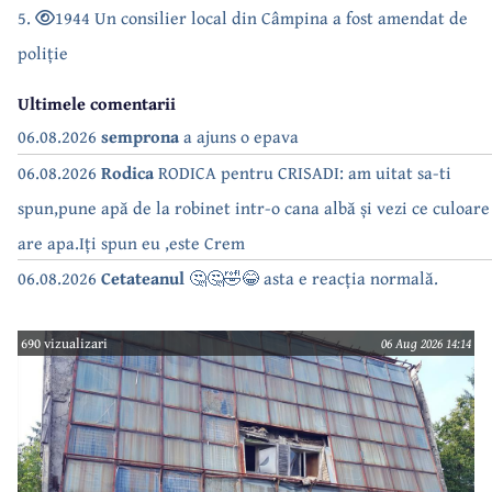
5.
1944 Un consilier local din Câmpina a fost amendat de
poliție
Ultimele comentarii
06.08.2026
semprona
a ajuns o epava
06.08.2026
Rodica
RODICA pentru CRISADI: am uitat sa-ti
spun,pune apă de la robinet intr-o cana albă și vezi ce culoare
are apa.Iți spun eu ,este Crem
06.08.2026
Cetateanul
🤔🤔🤣😂 asta e reacția normală.
690 vizualizari
06 Aug 2026 14:14