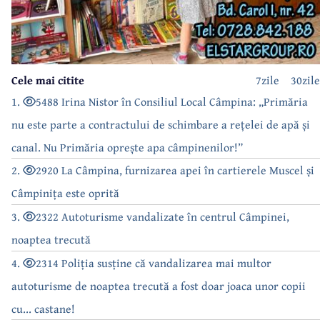
Cele mai citite
7zile
30zile
1.
5488 Irina Nistor în Consiliul Local Câmpina: „Primăria
nu este parte a contractului de schimbare a rețelei de apă și
canal. Nu Primăria oprește apa câmpinenilor!”
2.
2920 La Câmpina, furnizarea apei în cartierele Muscel și
Câmpinița este oprită
3.
2322 Autoturisme vandalizate în centrul Câmpinei,
noaptea trecută
4.
2314 Poliția susține că vandalizarea mai multor
autoturisme de noaptea trecută a fost doar joaca unor copii
cu... castane!