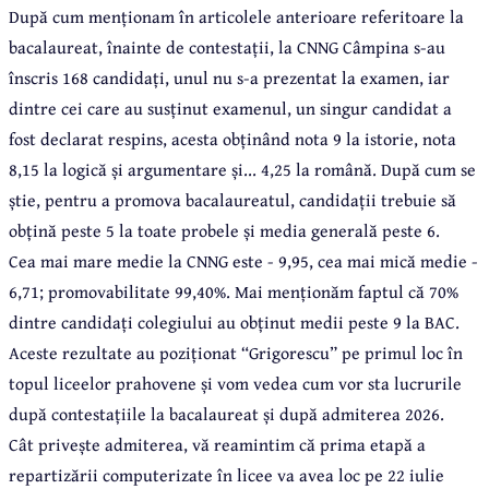
După cum menționam în articolele anterioare referitoare la
bacalaureat, înainte de contestații, la CNNG Câmpina s-au
înscris 168 candidați, unul nu s-a prezentat la examen, iar
dintre cei care au susținut examenul, un singur candidat a
fost declarat respins, acesta obținând nota 9 la istorie, nota
8,15 la logică și argumentare și... 4,25 la română. După cum se
știe, pentru a promova bacalaureatul, candidații trebuie să
obțină peste 5 la toate probele și media generală peste 6.
Cea mai mare medie la CNNG este - 9,95, cea mai mică medie -
6,71; promovabilitate 99,40%. Mai menționăm faptul că 70%
dintre candidați colegiului au obținut medii peste 9 la BAC.
Aceste rezultate au poziționat
“
Grigorescu
”
pe primul loc în
topul liceelor prahovene și vom vedea cum vor sta lucrurile
după contestațiile la bacalaureat și după admiterea 2026.
Cât privește admiterea, vă reamintim că prima etapă a
repartizării computerizate în licee va avea loc pe 22 iulie