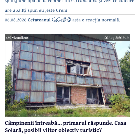
spun,pune apă de la robinet intr-o cana albă și vezi ce culoare
are apa.Iți spun eu ,este Crem
06.08.2026
Cetateanul
🤔🤔🤣😂 asta e reacția normală.
660 vizualizari
06 Aug 2026 14:14
Câmpinenii întreabă... primarul răspunde. Casa
Solară, posibil viitor obiectiv turistic?