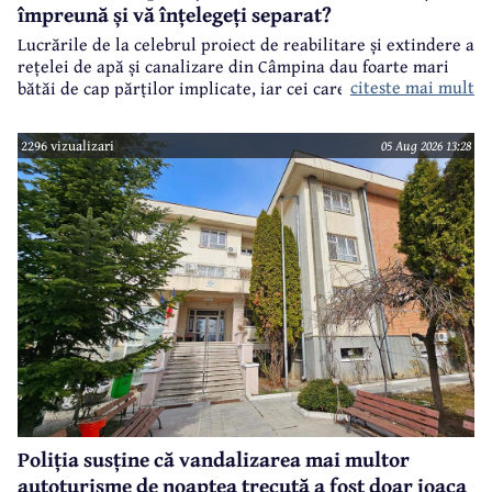
împreună și vă înțelegeți separat?
Lucrările de la celebrul proiect de reabilitare și extindere a
rețelei de apă și canalizare din Câmpina dau foarte mari
citeste mai mult
bătăi de cap părților implicate, iar cei care suferă sunt
câmpinenii. Exemplul cel mai elocvent - "dureroasa" stradă
Orizontului.
2296 vizualizari
05 Aug 2026 13:28
Poliția susține că vandalizarea mai multor
autoturisme de noaptea trecută a fost doar joaca