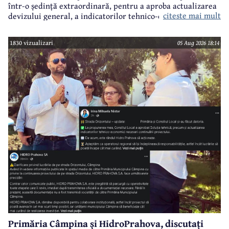
într-o ședință extraordinară, pentru a aproba actualizarea
citeste mai mult
devizului general, a indicatorilor tehnico-economici și a
sumei reprezentând finanțarea de la bugetul local pentru
realizarea modernizării Străzii Orizontului, obiectiv
1830 vizualizari
05 Aug 2026 18:14
finanțat prin Programul Național de Investiții ”Anghel
Saligny”.
Primăria Câmpina și HidroPrahova, discutați