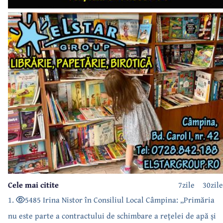
Cele mai citite
7zile
30zile
1.
5485 Irina Nistor în Consiliul Local Câmpina: „Primăria
nu este parte a contractului de schimbare a rețelei de apă și