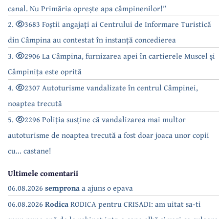
canal. Nu Primăria oprește apa câmpinenilor!”
2.
3683 Foștii angajați ai Centrului de Informare Turistică
din Câmpina au contestat în instanță concedierea
3.
2906 La Câmpina, furnizarea apei în cartierele Muscel și
Câmpinița este oprită
4.
2307 Autoturisme vandalizate în centrul Câmpinei,
noaptea trecută
5.
2296 Poliția susține că vandalizarea mai multor
autoturisme de noaptea trecută a fost doar joaca unor copii
cu... castane!
Ultimele comentarii
06.08.2026
semprona
a ajuns o epava
06.08.2026
Rodica
RODICA pentru CRISADI: am uitat sa-ti