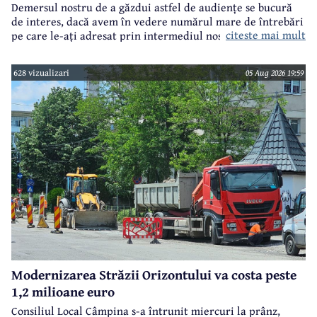
Demersul nostru de a găzdui astfel de audiențe se bucură
de interes, dacă avem în vedere numărul mare de întrebări
citeste mai mult
pe care le-ați adresat prin intermediul nostru primarului
municipiului Câmpina, Irina Nistor.
628 vizualizari
05 Aug 2026 19:59
Modernizarea Străzii Orizontului va costa peste
1,2 milioane euro
Consiliul Local Câmpina s-a întrunit miercuri la prânz,