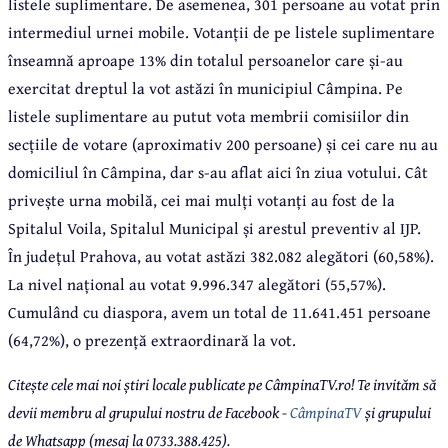
listele suplimentare. De asemenea, 301 persoane au votat prin
intermediul urnei mobile. Votanții de pe listele suplimentare
înseamnă aproape 13% din totalul persoanelor care și-au
exercitat dreptul la vot astăzi în municipiul Câmpina. Pe
listele suplimentare au putut vota membrii comisiilor din
secțiile de votare (aproximativ 200 persoane) și cei care nu au
domiciliul în Câmpina, dar s-au aflat aici în ziua votului. Cât
privește urna mobilă, cei mai mulți votanți au fost de la
Spitalul Voila, Spitalul Municipal și arestul preventiv al IJP.
În județul Prahova, au votat astăzi 382.082 alegători (60,58%).
La nivel național au votat 9.996.347 alegători (55,57%).
Cumulând cu diaspora, avem un total de 11.641.451 persoane
(64,72%), o prezență extraordinară la vot.
Citește cele mai noi știri locale publicate pe CâmpinaTV.ro! Te invităm să
devii membru al grupului nostru de Facebook -
CâmpinaTV
și grupului
de Whatsapp (mesaj la 0733.388.425).