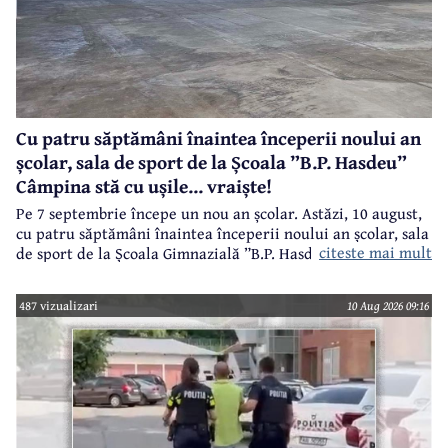
Cu patru săptămâni înaintea începerii noului an
școlar, sala de sport de la Școala ”B.P. Hasdeu”
Câmpina stă cu ușile... vraiște!
Pe 7 septembrie începe un nou an școlar. Astăzi, 10 august,
cu patru săptămâni înaintea începerii noului an școlar, sala
citeste mai mult
de sport de la Școala Gimnazială ”B.P. Hasdeu” din Câmpina
stă cu ușile deschise pentru a se aerisi pardoseala!
487 vizualizari
10 Aug 2026 09:16