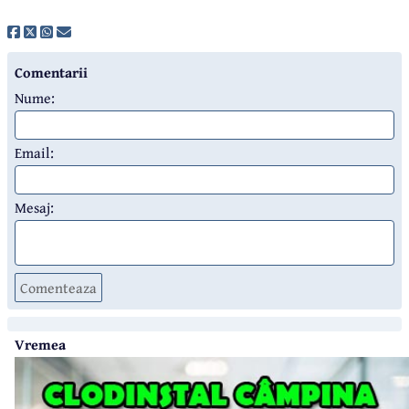
Comentarii
Nume:
Email:
Mesaj:
Comenteaza
Vremea