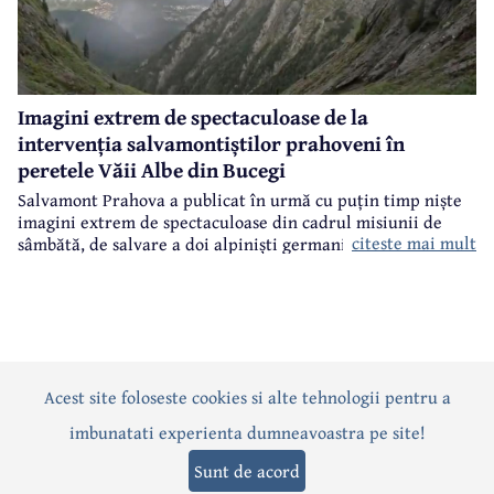
Imagini extrem de spectaculoase de la
intervenția salvamontiștilor prahoveni în
peretele Văii Albe din Bucegi
Salvamont Prahova a publicat în urmă cu puțin timp niște
imagini extrem de spectaculoase din cadrul misiunii de
citeste mai mult
sâmbătă, de salvare a doi alpiniști germani din peretele
Văii Albe, din Bucegi.
Acest site foloseste cookies si alte tehnologii pentru a
Actualitate
Politică
Social
Eveniment
Interviuri
imbunatati experienta dumneavoastra pe site!
Sănătate
Editorial
Sport
Anunțuri
Joburi
Turism
Sunt de acord