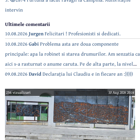
intervin
Ultimele comentarii
10.08.2026
Jurgen
Felicitari ! Profesionisti si dedicati.
10.08.2026
Gabi
Problema asta are doua componente
principale: apa la robinet si starea drumurilor. Am senzatia ca
aici s-a rasturnat o anume caruta. Pe de alta parte, la nivel
national, serialul asta deja a difuzat episoadele 'fara apa' si
09.08.2026
David
Declarația lui Claudiu e in fiecare an :)))))
'fara energie'. Banuiesc ca urmeaza episodul 'fara hrana'.
256 vizualizari
10 Aug 2026 20:14