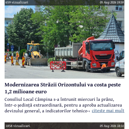
659 vizualizari
05 Aug 2026 19:59
Modernizarea Străzii Orizontului va costa peste
1,2 milioane euro
Consiliul Local Câmpina s-a întrunit miercuri la prânz,
într-o ședință extraordinară, pentru a aproba actualizarea
citeste mai mult
devizului general, a indicatorilor tehnico-economici și a
sumei reprezentând finanțarea de la bugetul local pentru
realizarea modernizării Străzii Orizontului, obiectiv
1858 vizualizari
05 Aug 2026 18:14
finanțat prin Programul Național de Investiții ”Anghel