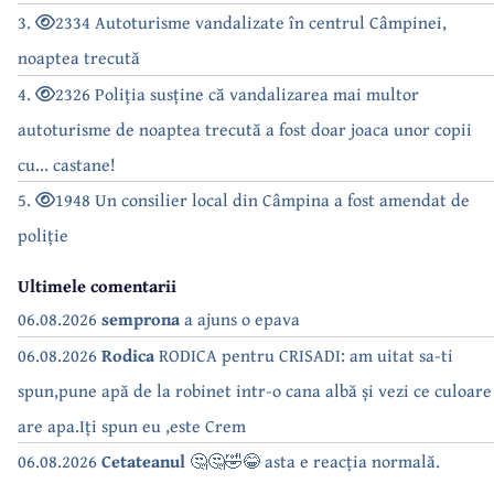
3.
2334 Autoturisme vandalizate în centrul Câmpinei,
noaptea trecută
4.
2326 Poliția susține că vandalizarea mai multor
autoturisme de noaptea trecută a fost doar joaca unor copii
cu... castane!
5.
1948 Un consilier local din Câmpina a fost amendat de
poliție
Ultimele comentarii
06.08.2026
semprona
a ajuns o epava
06.08.2026
Rodica
RODICA pentru CRISADI: am uitat sa-ti
spun,pune apă de la robinet intr-o cana albă și vezi ce culoare
are apa.Iți spun eu ,este Crem
06.08.2026
Cetateanul
🤔🤔🤣😂 asta e reacția normală.