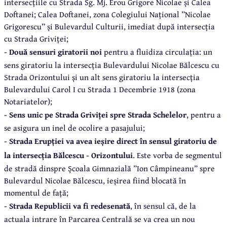
intersecțiile cu Strada Sg. Mj. Erou Grigore Nicolae și Calea
Doftanei; Calea Doftanei, zona Colegiului Național ”Nicolae
Grigorescu” și Bulevardul Culturii, imediat după intersecția
cu Strada Griviței;
- Două sensuri giratorii noi
pentru a fluidiza circulația: un
sens giratoriu la intersecția Bulevardului Nicolae Bălcescu cu
Strada Orizontului și un alt sens giratoriu la intersecția
Bulevardului Carol I cu Strada 1 Decembrie 1918 (zona
Notariatelor);
- Sens unic pe Strada Griviței spre Strada Schelelor
, pentru a
se asigura un inel de ocolire a pasajului;
- Strada Erupției va avea ieșire direct în sensul giratoriu de
la intersecția Bălcescu - Orizontului
. Este vorba de segmentul
de stradă dinspre Școala Gimnazială ”Ion Câmpineanu” spre
Bulevardul Nicolae Bălcescu, ieșirea fiind blocată în
momentul de față;
- Strada Republicii va fi redesenată
, în sensul că, de la
actuala intrare în Parcarea Centrală se va crea un nou