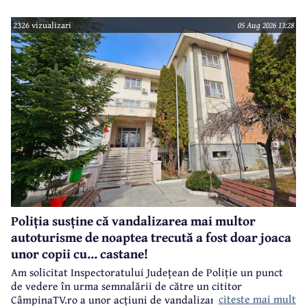
câmpinenii. Exemplul cel mai elocvent - "dureroasa" stradă
Orizontului.
2326 vizualizari
05 Aug 2026 13:28
Poliția susține că vandalizarea mai multor
autoturisme de noaptea trecută a fost doar joaca
unor copii cu... castane!
Am solicitat Inspectoratului Județean de Poliție un punct
de vedere în urma semnalării de către un cititor
citeste mai mult
CâmpinaTV.ro a unor acțiuni de vandalizare a unor