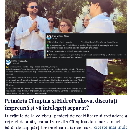
Saligny”.
Primăria Câmpina și HidroPrahova, discutați
împreună și vă înțelegeți separat?
Lucrările de la celebrul proiect de reabilitare și extindere a
rețelei de apă și canalizare din Câmpina dau foarte mari
citeste mai mult
bătăi de cap părților implicate, iar cei care suferă sunt