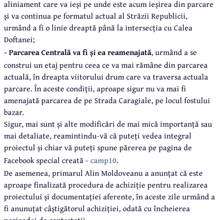
aliniament care va ieși pe unde este acum ieșirea din parcare
și va continua pe formatul actual al Străzii Republicii,
urmând a fi o linie dreaptă până la intersecția cu Calea
Doftanei;
- Parcarea Centrală va fi și ea reamenajată
, urmând a se
construi un etaj pentru ceea ce va mai rămâne din parcarea
actuală, în dreapta viitorului drum care va traversa actuala
parcare. În aceste condiții, aproape sigur nu va mai fi
amenajată parcarea de pe Strada Caragiale, pe locul fostului
bazar.
Sigur, mai sunt și alte modificări de mai mică importanță sau
mai detaliate, reamintindu-vă că puteți vedea integral
proiectul și chiar vă puteți spune părerea pe pagina de
Facebook special creată -
camp10
.
De asemenea, primarul Alin Moldoveanu a anunțat că este
aproape finalizată procedura de achiziție pentru realizarea
proiectului și documentației aferente, în aceste zile urmând a
fi anunuțat câștigătorul achiziției, odată cu încheierea