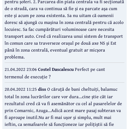
pentru șoferi. 2. Parcarea din piata centrala va fi secționată
de o stradă, cara va continua să fie și ea parcate așa cum
este și acum pe zona existenta. Sa nu uitam că oamenii
doresc să ajungă cu mașina în zona centrală pentru că acolo
locuiesc. Sa fac cumpărături voluminoase care necesita
transport auto. Cred că realizarea unui sistem de transport
în comun care sa traverseze orașul pe două axe NS și Est
până în zona centrală, eventual gratuit ar micșora
problema.
21.04.2022 23:06
Costel Dascalescu
Perfect pe cant
termenul de execuție ?
20.04.2022 11:25
diss
O căruță de bani cheltuiți, balamuc
total în zona lucrărilor care vor dura...cine știe căt iar
rezultatul cred că va fi asemănător cu cel al pasarelelor de
prin Comarnic, Azuga...Adică acest mare pasaj subteran va
fi aproape inutil.Nu ar fi mai ușor și simplu, mult mai
ieftin, ca semafoarele să funcționeze iar polițiștii să fie