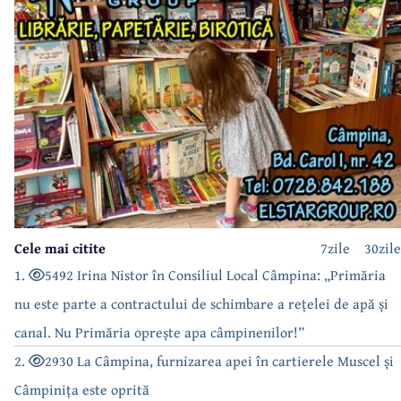
Cele mai citite
7zile
30zile
1.
5492 Irina Nistor în Consiliul Local Câmpina: „Primăria
nu este parte a contractului de schimbare a rețelei de apă și
canal. Nu Primăria oprește apa câmpinenilor!”
2.
2930 La Câmpina, furnizarea apei în cartierele Muscel și
Câmpinița este oprită