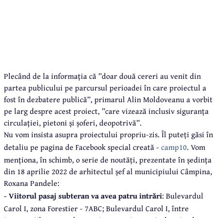
Plecând de la informația că ”doar două cereri au venit din
partea publicului pe parcursul perioadei în care proiectul a
fost în dezbatere publică”, primarul Alin Moldoveanu a vorbit
pe larg despre acest proiect, ”care vizează inclusiv siguranța
circulației, pietoni și șoferi, deopotrivă”.
Nu vom insista asupra proiectului propriu-zis. Îl puteți găsi în
detaliu pe pagina de Facebook special creată -
camp10
. Vom
menționa, în schimb, o serie de noutăți, prezentate în ședința
din 18 aprilie 2022 de arhitectul șef al municipiului Câmpina,
Roxana Pandele:
- Viitorul pasaj subteran va avea patru intrări
: Bulevardul
Carol I, zona Forestier - 7ABC; Bulevardul Carol I, între