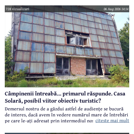
728 vizualizari
06 Aug 2026 14:14
Câmpinenii întreabă... primarul răspunde. Casa
Solară, posibil viitor obiectiv turistic?
Demersul nostru de a găzdui astfel de audiențe se bucură
de interes, dacă avem în vedere numărul mare de întrebări
citeste mai mult
pe care le-ați adresat prin intermediul nostru primarului
municipiului Câmpina, Irina Nistor.