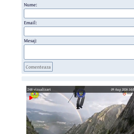
Nume:
Email:
Mesaj:
Comenteaza
248 vizualizari
09 Aug 2026 14:0