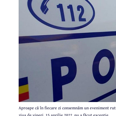
Aproape că în fiecare zi consemnăm un eveniment rutie
ziua de vineri, 15 aprilie 2022, nu a făcut excepție.