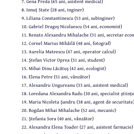
7. Gena Preda (65 ani, asistent medical)
8. Ionuț State (28 ani, inginer)
9. Liliana Constantinescu (53 ani, subinginer)
10. Gabriel Dragoș Nicolaescu (54 ani, economist)
11. Renato Alexandru Mihalache (31 ani, secretar eco
12. Cornel Marius Mihăilă (48 ani, fotograf)
13. Aurelia Mateescu (47 ani, operator calcul)
14. Ștefan Victor Oprea (31 ani, student)
15. Mihai Dinu Lăcătuș (42 ani, ecologist)
16. Elena Petre (51 ani, vânzător)
17. Alexandru Ungureanu (33 ani, asistent medical)
18. Loredana Alexandra Radu (30 ani, specialist științ
19. Maria Nicoleta Șandru (38 ani, agent de securitate
20. Bogdan Mihai Mihalache (52 ani, mecanic)
21. Ștefania Sora (40 ani, vânzător)
22. Alexandra Elena Toader (27 ani, asistent farmacie)