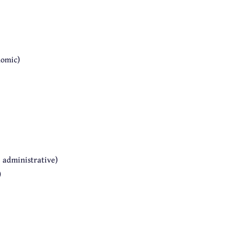
nomic)
e administrative)
)