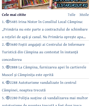
Cele mai citite
7zile
30zile
1.
5485 Irina Nistor în Consiliul Local Câmpina:
„Primăria nu este parte a contractului de schimbare
a rețelei de apă și canal. Nu Primăria oprește apa
câmpinenilor!”
2.
3680 Foștii angajați ai Centrului de Informare
Turistică din Câmpina au contestat în instanță
concedierea
3.
2888 La Câmpina, furnizarea apei în cartierele
Muscel și Câmpinița este oprită
4.
2288 Autoturisme vandalizate în centrul
Câmpinei, noaptea trecută
5.
2280 Poliția susține că vandalizarea mai multor
autoturisme de noaptea trecută a fost doar joaca