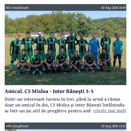
463 vizualizari
02 Aug 2026 16:50
Amical. CS Mislea - Inter Bănești 3-5
Dintr-un interesant turneu în trei, până la urmă a rămas
doar un amical în doi, CS Mislea și Inter Bănești întâlnindu-
citeste mai mult
se într-un joc util de pregătire pentru ambele formații.
496 vizualizari
02 Aug 2026 13:22