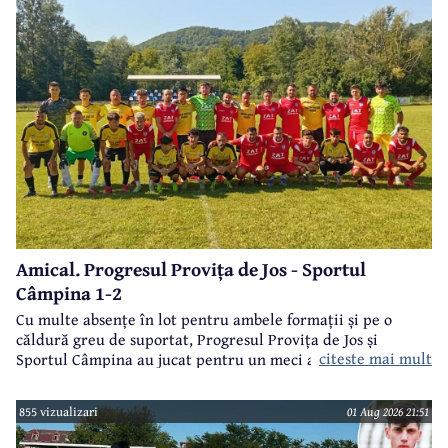
Amical. Progresul Provița de Jos - Sportul
Câmpina 1-2
Cu multe absențe în lot pentru ambele formații și pe o
căldură greu de suportat, Progresul Provița de Jos și
citeste mai mult
Sportul Câmpina au jucat pentru un meci amical.
855 vizualizari
01 Aug 2026 21:51