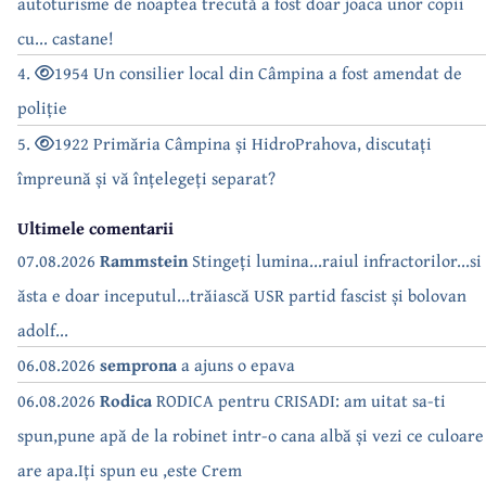
autoturisme de noaptea trecută a fost doar joaca unor copii
cu... castane!
4.
1954 Un consilier local din Câmpina a fost amendat de
poliție
5.
1922 Primăria Câmpina și HidroPrahova, discutați
împreună și vă înțelegeți separat?
Ultimele comentarii
07.08.2026
Rammstein
Stingeți lumina...raiul infractorilor...si
ăsta e doar inceputul...trăiască USR partid fascist și bolovan
adolf...
06.08.2026
semprona
a ajuns o epava
06.08.2026
Rodica
RODICA pentru CRISADI: am uitat sa-ti
spun,pune apă de la robinet intr-o cana albă și vezi ce culoare
are apa.Iți spun eu ,este Crem