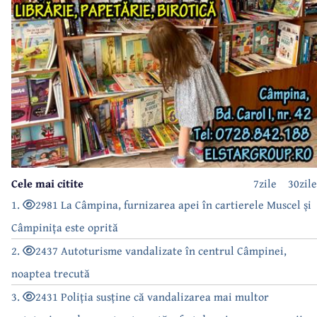
Cele mai citite
7zile
30zile
1.
2981 La Câmpina, furnizarea apei în cartierele Muscel și
Câmpinița este oprită
2.
2437 Autoturisme vandalizate în centrul Câmpinei,
noaptea trecută
3.
2431 Poliția susține că vandalizarea mai multor