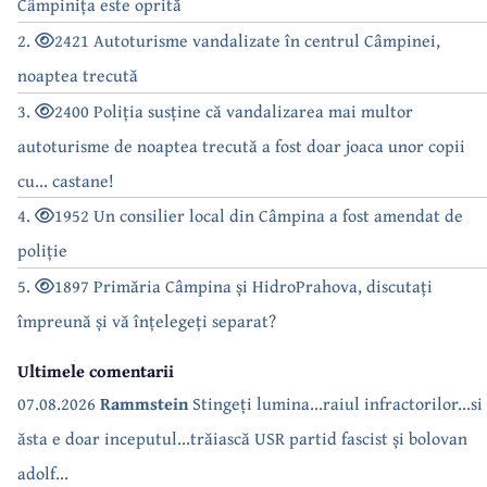
Câmpinița este oprită
2.
2421 Autoturisme vandalizate în centrul Câmpinei,
noaptea trecută
3.
2400 Poliția susține că vandalizarea mai multor
autoturisme de noaptea trecută a fost doar joaca unor copii
cu... castane!
4.
1952 Un consilier local din Câmpina a fost amendat de
poliție
5.
1897 Primăria Câmpina și HidroPrahova, discutați
împreună și vă înțelegeți separat?
Ultimele comentarii
07.08.2026
Rammstein
Stingeți lumina...raiul infractorilor...si
ăsta e doar inceputul...trăiască USR partid fascist și bolovan
adolf...