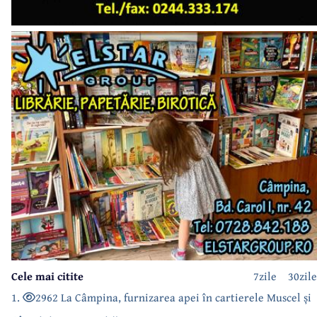
Cele mai citite
7zile
30zile
1.
2962 La Câmpina, furnizarea apei în cartierele Muscel și