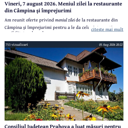
Vineri, 7 august 2026. Meniul zilei la restaurante
din Câmpina și împrejurimi
Am reunit oferte privind
meniul zilei
de la restaurante din
Câmpina și împrejurimi pentru a le da celor interesați
citeste mai mult
posibilitatea de a alege.
753 vizualizari
05 Aug 2026 20:22
Consiliul Județean Prahova a luat măsuri pentru