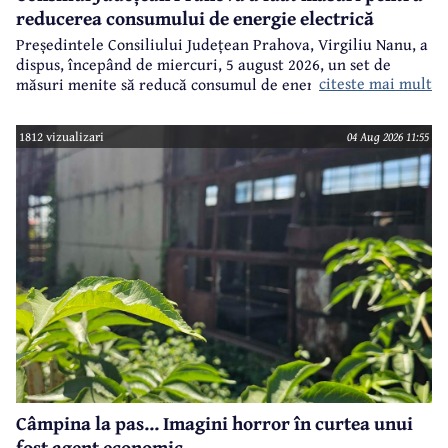
reducerea consumului de energie electrică
Președintele Consiliului Județean Prahova, Virgiliu Nanu, a
dispus, începând de miercuri, 5 august 2026, un set de
citeste mai mult
măsuri menite să reducă consumul de energie electrică în
toate imobilele aflate în proprietatea Consiliului Județean,
ca parte a unui demers mai amplu de utilizare responsabilă
1812 vizualizari
04 Aug 2026 11:55
a fondurilor publice.
Câmpina la pas... Imagini horror în curtea unui
fost agent economic