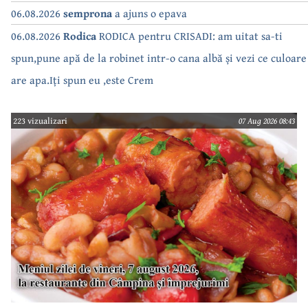
06.08.2026
semprona
a ajuns o epava
06.08.2026
Rodica
RODICA pentru CRISADI: am uitat sa-ti
spun,pune apă de la robinet intr-o cana albă și vezi ce culoare
are apa.Iți spun eu ,este Crem
223 vizualizari
07 Aug 2026 08:43