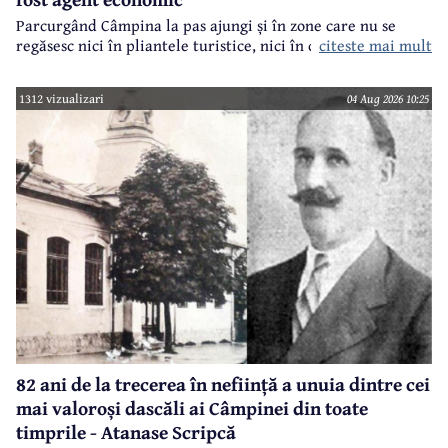
Parcurgând Câmpina la pas ajungi și în zone care nu se
regăsesc nici în pliantele turistice, nici în cele.. electorale.
citeste mai mult
1312 vizualizari
04 Aug 2026 10:25
82 ani de la trecerea în neființă a unuia dintre cei
mai valoroși dascăli ai Câmpinei din toate
timprile - Atanase Scripcă