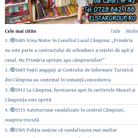
Cele mai citite
7zile
30zile
1.
5485 Irina Nistor în Consiliul Local Câmpina: „Primăria
nu este parte a contractului de schimbare a rețelei de apă și
canal. Nu Primăria oprește apa câmpinenilor!”
2.
3683 Foștii angajați ai Centrului de Informare Turistică
din Câmpina au contestat în instanță concedierea
3.
2912 La Câmpina, furnizarea apei în cartierele Muscel și
Câmpinița este oprită
4.
2315 Autoturisme vandalizate în centrul Câmpinei,
noaptea trecută
5.
2305 Poliția susține că vandalizarea mai multor