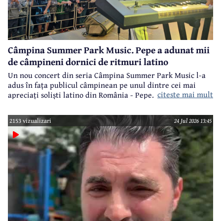
Câmpina Summer Park Music. Pepe a adunat mii
de câmpineni dornici de ritmuri latino
Un nou concert din seria Câmpina Summer Park Music l-a
adus în fața publicul câmpinean pe unul dintre cei mai
citeste mai mult
apreciați soliști latino din România - Pepe.
2153 vizualizari
24 Jul 2026 13:45