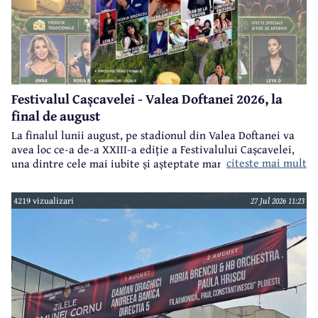
Festivalul Cașcavelei - Valea Doftanei 2026, la
final de august
La finalul lunii august, pe stadionul din Valea Doftanei va
avea loc ce-a de-a XXIII-a ediție a Festivalului Cașcavelei,
citeste mai mult
una dintre cele mai iubite și așteptate manifestări de acest
gen din județul Prahova.
4219 vizualizari
27 Jul 2026 11:23