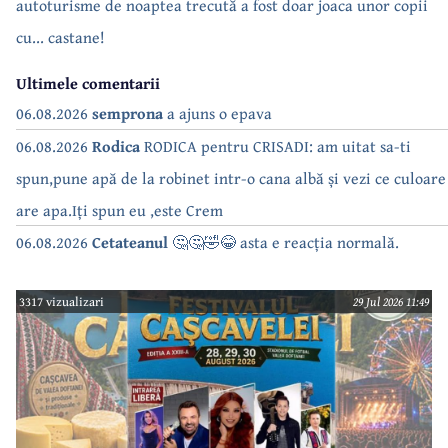
autoturisme de noaptea trecută a fost doar joaca unor copii
cu... castane!
Ultimele comentarii
06.08.2026
semprona
a ajuns o epava
06.08.2026
Rodica
RODICA pentru CRISADI: am uitat sa-ti
spun,pune apă de la robinet intr-o cana albă și vezi ce culoare
are apa.Iți spun eu ,este Crem
06.08.2026
Cetateanul
🤔🤔🤣😂 asta e reacția normală.
3317 vizualizari
29 Jul 2026 11:49