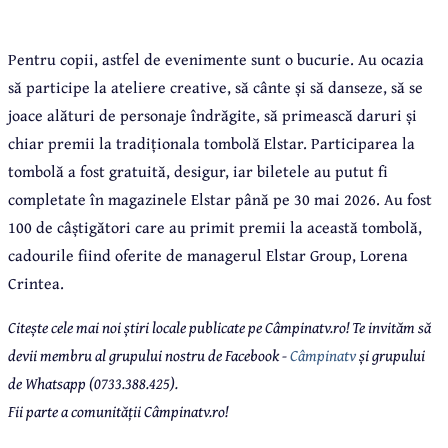
Pentru copii, astfel de evenimente sunt o bucurie. Au ocazia
să participe la ateliere creative, să cânte și să danseze, să se
joace alături de personaje îndrăgite, să primească daruri și
chiar premii la tradiționala tombolă Elstar. Participarea la
tombolă a fost gratuită, desigur, iar biletele au putut fi
completate în magazinele Elstar până pe 30 mai 2026. Au fost
100 de câștigători care au primit premii la această tombolă,
cadourile fiind oferite de managerul Elstar Group, Lorena
Crintea.
Citește cele mai noi știri locale publicate pe Câmpinatv.ro! Te invităm să
devii membru al grupului nostru de Facebook -
Câmpinatv
și grupului
de Whatsapp (0733.388.425).
Fii parte a comunității Câmpinatv.ro!