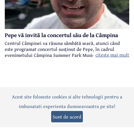
Pepe vă invită la concertul său de la Câmpina
Centrul Câmpinei va răsuna sâmbătă seară, atunci când
este programat concertul susținut de Pepe, în cadrul
citeste mai mult
evenimetului Câmpina Summer Park Music organizat de
Primăria Câmpina.
Acest site foloseste cookies si alte tehnologii pentru a
Actualitate
Politică
Social
Eveniment
Interviuri
imbunatati experienta dumneavoastra pe site!
Sănătate
Editorial
Sport
Anunțuri
Joburi
Turism
Sunt de acord
Termeni și condiții
-
Politica de confidențialitate
-