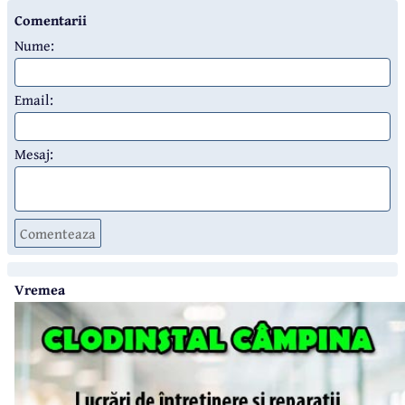
Comentarii
Nume:
Email:
Mesaj:
Comenteaza
Vremea