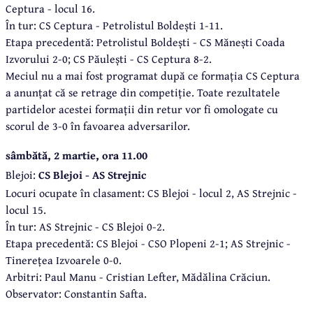
Ceptura - locul 16.
În tur: CS Ceptura - Petrolistul Boldești 1-11.
Etapa precedentă: Petrolistul Boldești - CS Mănești Coada
Izvorului 2-0; CS Păulești - CS Ceptura 8-2.
Meciul nu a mai fost programat după ce formația CS Ceptura
a anunțat că se retrage din competiție. Toate rezultatele
partidelor acestei formații din retur vor fi omologate cu
scorul de 3-0 în favoarea adversarilor.
sâmbătă, 2 martie, ora 11.00
Blejoi:
CS Blejoi - AS Strejnic
Locuri ocupate în clasament: CS Blejoi - locul 2, AS Strejnic -
locul 15.
În tur: AS Strejnic - CS Blejoi 0-2.
Etapa precedentă: CS Blejoi - CSO Plopeni 2-1; AS Strejnic -
Tinerețea Izvoarele 0-0.
Arbitri: Paul Manu - Cristian Lefter, Mădălina Crăciun.
Observator: Constantin Safta.