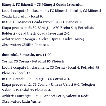
Bănești:
FC Bănești - CS Mănești Coada Izvorului
Locuri ocupate în clasament: FC Bănești - locul 1, CS Mănești
Coada Izvorului - locul 9.
În tur: CS Mănești Coada Izvorului - FC Bănești 1-5.
Etapa precedentă: FC Bănești - AFC Brebu 5-1; Petrolistul
Boldești - CS Mănești Coada Izvorului 2-0.
Arbitri: Ionuț Neagu - Andrei Oprea, Andrei Auraș.
Observator: Cătălin Popescu.
duminică, 3 martie, ora 11.00
Cornu:
CS Cornu - Petrolul 95 Ploiești
Locuri ocupate în clasament: CS Cornu - locul 4, Petrolul 95
Ploiești - locul 13.
În tur: Petrolul 95 Ploiești - CS Cornu 2-4.
Etapa precedentă: CS Cornu - Unirea Urlați 0-0; Teleajen
Văleni - Petrolul 95 Ploiești 4-0.
Arbitri: Laurențiu Piciu - Andrei Sotir, Valentin Dediu.
Observator: Radu Vasile.