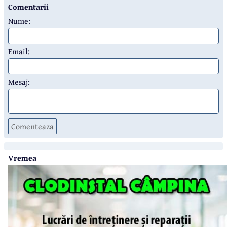
Comentarii
Nume:
Email:
Mesaj:
Comenteaza
Vremea