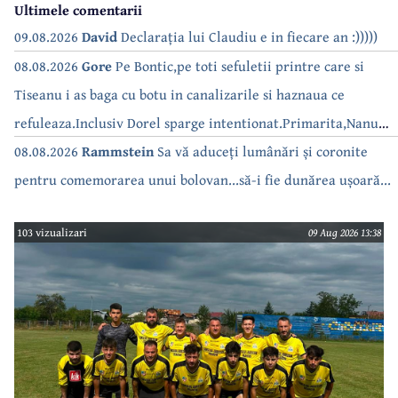
Ultimele comentarii
09.08.2026
David
Declarația lui Claudiu e in fiecare an :)))))
08.08.2026
Gore
Pe Bontic,pe toti sefuletii printre care si
Tiseanu i as baga cu botu in canalizarile si haznaua ce
refuleaza.Inclusiv Dorel sparge intentionat.Primarita,Nanu
bea apa de la robinet.Asta as intreba o si pe Izabel Mitrea
08.08.2026
Rammstein
Sa vă aduceți lumânări și coronite
pentru comemorarea unui bolovan...să-i fie dunărea ușoară...
103 vizualizari
09 Aug 2026 13:38