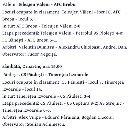
Văleni:
Teleajen Văleni - AFC Brebu
Locuri ocupate în clasament: Teleajen Văleni - locul 8, AFC
Brebu - locul 6.
În tur: AFC Brebu - Teleajen Văleni 2-0.
Etapa precedentă: Teleajen Văleni - Petrolul 95 Ploiești 4-0;
FC Bănești - AFC Brebu 5-1.
Arbitri: Valentin Dumitru - Alexandru Chioibașu, Andrei Dan.
Observator: Tudor Negoiță.
sâmbătă, 2 martie, ora 15.00
Păulești:
CS Păulești - Tinerețea Izvoarele
Locuri ocupate în clasament: CS Păulești - locul 7, Tinerețea
Izvoarele - locul 14.
În tur: Tinerețea Izvoarele - CS Păulești 3-4.
Etapa precedentă: CS Păulești - CS Ceptura 8-2; AS Strejnic -
Tinerețea Izvoarele 0-0.
Arbitri: Alex Vulpe - Eduard Pârâianu, Bogdan Ciocoiu.
Observator: Stelian Achimescu.