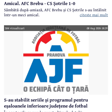
Amical. AFC Brebu - CS Șotrile 1-0
Sâmbătă după-amiază, AFC Brebu și CS Șotrile s-au întâlnit
într-un meci amical.
citeste mai mult
384 vizualizari
08 Aug 2026 18:29
S-au stabilit seriile și programul pentru
eșaloanele inferioare județene de fotbal