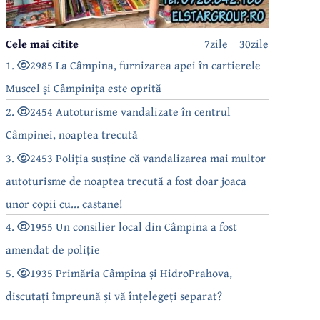
Cele mai citite
7zile
30zile
1.
2985 La Câmpina, furnizarea apei în cartierele
Muscel și Câmpinița este oprită
2.
2454 Autoturisme vandalizate în centrul
Câmpinei, noaptea trecută
3.
2453 Poliția susține că vandalizarea mai multor
autoturisme de noaptea trecută a fost doar joaca
unor copii cu... castane!
4.
1955 Un consilier local din Câmpina a fost
amendat de poliție
5.
1935 Primăria Câmpina și HidroPrahova,
discutați împreună și vă înțelegeți separat?