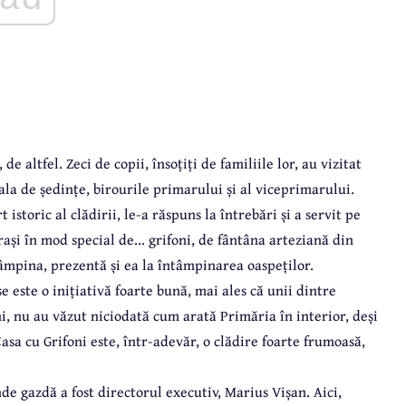
de altfel. Zeci de copii, însoțiți de familiile lor, au vizitat
 sala de ședințe, birourile primarului și al viceprimarului.
istoric al clădirii, le-a răspuns la întrebări și a servit pe
rași în mod special de... grifoni, de fântâna arteziană din
 Câmpina, prezentă și ea la întâmpinarea oaspeților.
e este o inițiativă foarte bună, mai ales că unii dintre
i, nu au văzut niciodată cum arată Primăria în interior, deși
 Casa cu Grifoni este, într-adevăr, o clădire foarte frumoasă,
nde gazdă a fost directorul executiv, Marius Vișan. Aici,