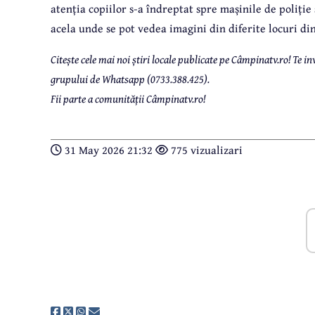
atenția copiilor s-a îndreptat spre mașinile de poliție
acela unde se pot vedea imagini din diferite locuri d
Citește cele mai noi știri locale publicate pe Câmpinatv.ro! Te
grupului de Whatsapp (0733.388.425).
Fii parte a comunității Câmpinatv.ro!
31 May 2026 21:32
775 vizualizari