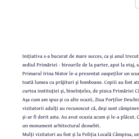
Inițiativa s-a bucurat de mare succes, ca și anul trecut, 
sediul Primăriei - birourile de la parter, apoi la etaj,
Primarul Irina Nistor le-a prezentat oaspeților un scurt 
toată lumea cu prăjituri și bomboane. Copiii au fost at
curtea instituției și, bineînțeles, de pisica Primăriei
Așa cum am spus și cu alte ocazii, Ziua Porților Deschis
vizitatorii adulți au recunoscut că, deși sunt câmpinen
și-ar fi dorit asta. Au avut ocazia acum și le-a plăcut.
un monument arhitectural deosebit.
Mulți vizitatori au fost și la Poliția Locală Câmpina, u