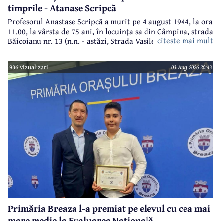
timprile - Atanase Scripcă
Profesorul Anastase Scripcă a murit pe 4 august 1944, la ora
11.00, la vârsta de 75 ani, în locuinţa sa din Câmpina, strada
citeste mai mult
Băicoianu nr. 13 (n.n. - astăzi, Strada Vasile Alecsandri).
Este înmormântat în cimitirul central (Bobâlna de azi).
Ulterior, meşterul popular Nicolae Goage aşează aici, în
936 vizualizari
03 Aug 2026 20:43
memoria sa şi a soţiei, Maria Scripcă, o troiţă din lemn
sculptat,care astăzi, din păcate, nu mai există.
Primăria Breaza l-a premiat pe elevul cu cea mai
mare medie la Evaluarea Națională