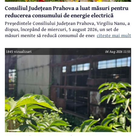
Consiliul Județean Prahova a luat măsuri pentru
reducerea consumului de energie electrică
Președintele Consiliului Județean Prahova, Virgiliu Nanu, a
dispus, începând de miercuri, 5 august 2026, un set de
citeste mai mult
măsuri menite să reducă consumul de energie electrică în
toate imobilele aflate în proprietatea Consiliului Județean,
ca parte a unui demers mai amplu de utilizare responsabilă
1845 vizualizari
04 Aug 2026 11:55
a fondurilor publice.