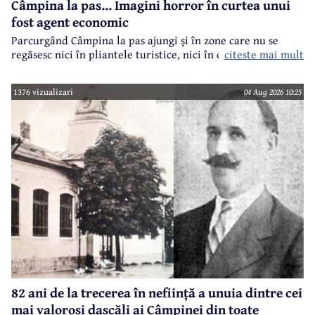
Câmpina la pas... Imagini horror în curtea unui
fost agent economic
Parcurgând Câmpina la pas ajungi și în zone care nu se
regăsesc nici în pliantele turistice, nici în cele.. electorale.
citeste mai mult
1376 vizualizari
04 Aug 2026 10:25
82 ani de la trecerea în neființă a unuia dintre cei
mai valoroși dascăli ai Câmpinei din toate