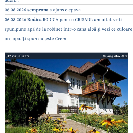
06.08.2026
semprona
a ajuns o epava
06.08.2026
Rodica
RODICA pentru CRISADI: am uitat sa-ti
spun,pune apă de la robinet intr-o cana albă și vezi ce culoare
are apa.Iți spun eu ,este Crem
817 vizualizari
05 Aug 2026 20:22