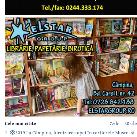
Cele mai citite
7zile
30zile
1.
3019 La Câmpina, furnizarea apei în cartierele Muscel și