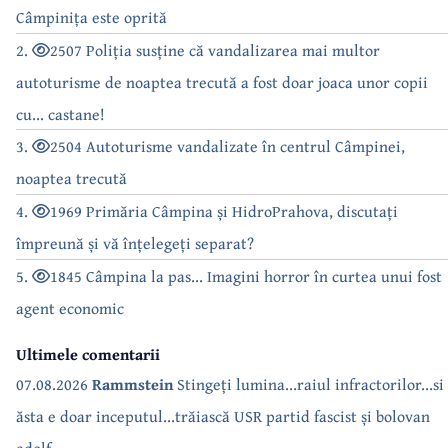
Câmpinița este oprită
2.
2507 Poliția susține că vandalizarea mai multor
autoturisme de noaptea trecută a fost doar joaca unor copii
cu... castane!
3.
2504 Autoturisme vandalizate în centrul Câmpinei,
noaptea trecută
4.
1969 Primăria Câmpina și HidroPrahova, discutați
împreună și vă înțelegeți separat?
5.
1845 Câmpina la pas... Imagini horror în curtea unui fost
agent economic
Ultimele comentarii
07.08.2026
Rammstein
Stingeți lumina...raiul infractorilor...si
ăsta e doar inceputul...trăiască USR partid fascist și bolovan
adolf...