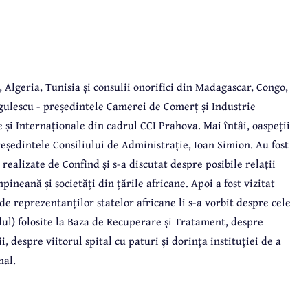
 Algeria, Tunisia și consulii onorifici din Madagascar, Congo,
ogulescu - președintele Camerei de Comerț și Industrie
 și Internaționale din cadrul CCI Prahova. Mai întâi, oaspeții
reședintele Consiliului de Administrație, Ioan Simion. Au fost
realizate de Confind și s-a discutat despre posibile relații
neană și societăți din țările africane. Apoi a fost vizitat
 reprezentanților statelor africane li s-a vorbit despre cele
ul) folosite la Baza de Recuperare și Tratament, despre
i, despre viitorul spital cu paturi și dorința instituției de a
nal.