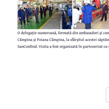
O delegație numeroasă, formată din ambasadori și consu
Câmpina și Poiana Câmpina, la sfârșitul acestei săptăm
SanConfind. Vizita a fost organizată în parteneriat c