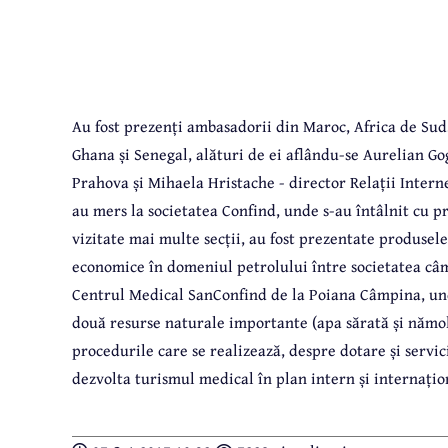
Au fost prezenți ambasadorii din Maroc, Africa de Sud,
Ghana și Senegal, alături de ei aflându-se Aurelian G
Prahova și Mihaela Hristache - director Relații Interne
au mers la societatea Confind, unde s-au întâlnit cu p
vizitate mai multe secții, au fost prezentate produsele 
economice în domeniul petrolului între societatea câmpi
Centrul Medical SanConfind de la Poiana Câmpina, unde
două resurse naturale importante (apa sărată și nămol
procedurile care se realizează, despre dotare și servici
dezvolta turismul medical în plan intern și internațio