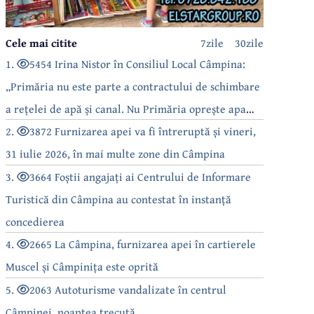
Cele mai citite
7zile
30zile
1.
5454 Irina Nistor în Consiliul Local Câmpina:
„Primăria nu este parte a contractului de schimbare
a rețelei de apă și canal. Nu Primăria oprește apa
câmpinenilor!”
2.
3872 Furnizarea apei va fi întreruptă și vineri,
31 iulie 2026, în mai multe zone din Câmpina
3.
3664 Foștii angajați ai Centrului de Informare
Turistică din Câmpina au contestat în instanță
concedierea
4.
2665 La Câmpina, furnizarea apei în cartierele
Muscel și Câmpinița este oprită
5.
2063 Autoturisme vandalizate în centrul
Câmpinei, noaptea trecută