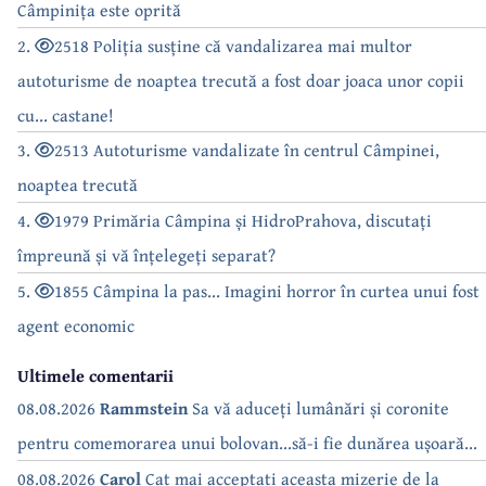
Câmpinița este oprită
2.
2518 Poliția susține că vandalizarea mai multor
autoturisme de noaptea trecută a fost doar joaca unor copii
cu... castane!
3.
2513 Autoturisme vandalizate în centrul Câmpinei,
noaptea trecută
4.
1979 Primăria Câmpina și HidroPrahova, discutați
împreună și vă înțelegeți separat?
5.
1855 Câmpina la pas... Imagini horror în curtea unui fost
agent economic
Ultimele comentarii
08.08.2026
Rammstein
Sa vă aduceți lumânări și coronite
pentru comemorarea unui bolovan...să-i fie dunărea ușoară...
08.08.2026
Carol
Cat mai acceptati aceasta mizerie de la