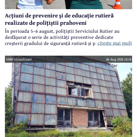
Acțiuni de prevenire și de educație rutieră
realizate de polițiștii prahoveni
În perioada 5–6 august, polițiștii Serviciului Rutier au
desfășurat o serie de activități preventive dedicate
citeste mai mult
creșterii gradului de siguranță rutieră și promovării unui
comportament responsabil în trafic, în contextul sezonului
estival.
1080 vizualizari
06 Aug 2026 14:14