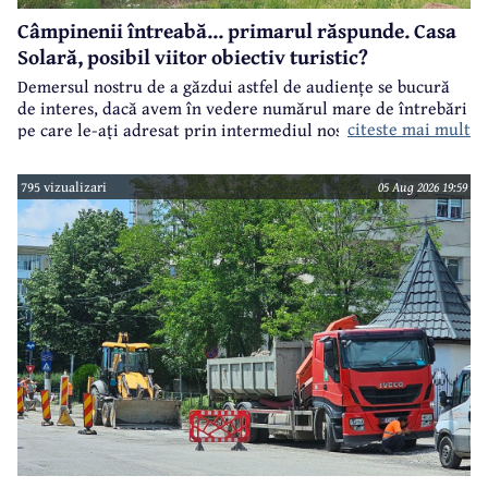
Câmpinenii întreabă... primarul răspunde. Casa
Solară, posibil viitor obiectiv turistic?
Demersul nostru de a găzdui astfel de audiențe se bucură
de interes, dacă avem în vedere numărul mare de întrebări
citeste mai mult
pe care le-ați adresat prin intermediul nostru primarului
municipiului Câmpina, Irina Nistor.
795 vizualizari
05 Aug 2026 19:59