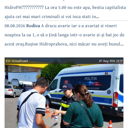
HidroPH??????????? La ora 5.00 nu este apa, bestia capitalista
ajuta cei mai mari criminali si voi inca stati in
case???????????????
08.08.2026
Rodica
A dracu avarie iar s-a avariat si vineri
noaptea la oa 1, o să o țină langa intr-o avarie si-și bat joc de
acest oraș.Rușine Hidroprahova, nici măcar nu aveți bunul
simț să anunțați.
431 vizualizari
07 Aug 2026 10:59