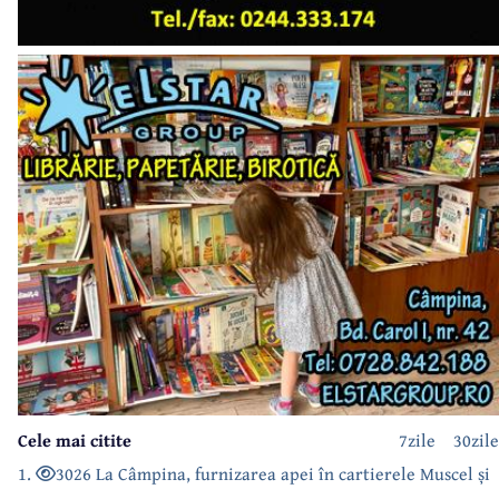
Cele mai citite
7zile
30zile
1.
3026 La Câmpina, furnizarea apei în cartierele Muscel și