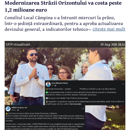
Modernizarea Străzii Orizontului va costa peste
1,2 milioane euro
Consiliul Local Câmpina s-a întrunit miercuri la prânz,
într-o ședință extraordinară, pentru a aproba actualizarea
citeste mai mult
devizului general, a indicatorilor tehnico-economici și a
sumei reprezentând finanțarea de la bugetul local pentru
realizarea modernizării Străzii Orizontului, obiectiv
1979 vizualizari
05 Aug 2026 18:14
finanțat prin Programul Național de Investiții ”Anghel
Saligny”.