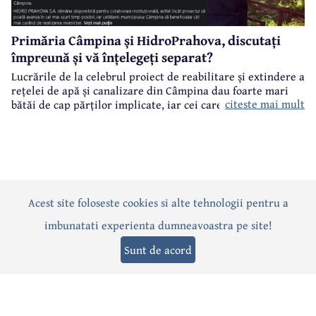
Primăria Câmpina și HidroPrahova, discutați
împreună și vă înțelegeți separat?
Lucrările de la celebrul proiect de reabilitare și extindere a
rețelei de apă și canalizare din Câmpina dau foarte mari
citeste mai mult
bătăi de cap părților implicate, iar cei care suferă sunt
câmpinenii. Exemplul cel mai elocvent - "dureroasa" stradă
Orizontului.
Acest site foloseste cookies si alte tehnologii pentru a
Actualitate
Politică
Social
Eveniment
Interviuri
imbunatati experienta dumneavoastra pe site!
Sănătate
Editorial
Sport
Anunțuri
Joburi
Turism
Sunt de acord
Termeni și condiții
-
Politica de confidențialitate
-
Politica cookies