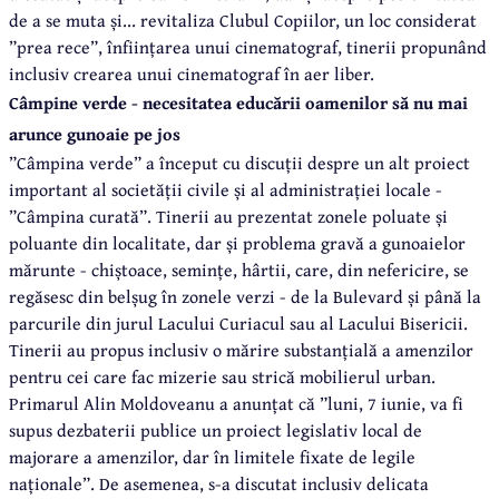
de a se muta și... revitaliza Clubul Copiilor, un loc considerat
”prea rece”, înființarea unui cinematograf, tinerii propunând
inclusiv crearea unui cinematograf în aer liber.
Câmpine verde - necesitatea educării oamenilor să nu mai
arunce gunoaie pe jos
”Câmpina verde” a început cu discuții despre un alt proiect
important al societății civile și al administrației locale -
”Câmpina curată”. Tinerii au prezentat zonele poluate și
poluante din localitate, dar și problema gravă a gunoaielor
mărunte - chiștoace, semințe, hârtii, care, din nefericire, se
regăsesc din belșug în zonele verzi - de la Bulevard și până la
parcurile din jurul Lacului Curiacul sau al Lacului Bisericii.
Tinerii au propus inclusiv o mărire substanțială a amenzilor
pentru cei care fac mizerie sau strică mobilierul urban.
Primarul Alin Moldoveanu a anunțat că ”luni, 7 iunie, va fi
supus dezbaterii publice un proiect legislativ local de
majorare a amenzilor, dar în limitele fixate de legile
naționale”. De asemenea, s-a discutat inclusiv delicata