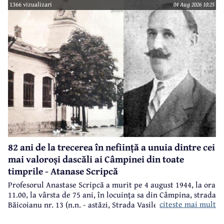
1366 vizualizari
04 Aug 2026 10:25
82 ani de la trecerea în neființă a unuia dintre cei
mai valoroși dascăli ai Câmpinei din toate
timprile - Atanase Scripcă
Profesorul Anastase Scripcă a murit pe 4 august 1944, la ora
11.00, la vârsta de 75 ani, în locuinţa sa din Câmpina, strada
citeste mai mult
Băicoianu nr. 13 (n.n. - astăzi, Strada Vasile Alecsandri).
Este înmormântat în cimitirul central (Bobâlna de azi).