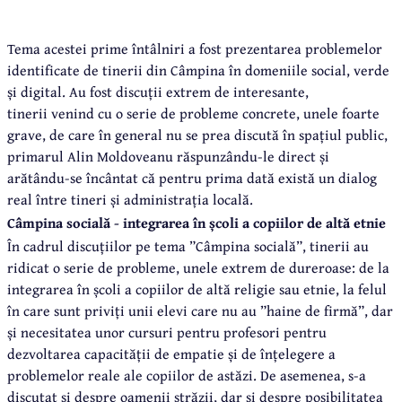
Tema acestei prime întâlniri a fost prezentarea problemelor
identificate de tinerii din Câmpina în domeniile social, verde
și digital. Au fost discuții extrem de interesante,
tinerii venind cu o serie de probleme concrete, unele foarte
grave, de care în general nu se prea discută în spațiul public,
primarul Alin Moldoveanu răspunzându-le direct și
arătându-se încântat că pentru prima dată există un dialog
real între tineri și administrația locală.
Câmpina socială - integrarea în școli a copiilor de altă etnie
În cadrul discuțiilor pe tema ”Câmpina socială”, tinerii au
ridicat o serie de probleme, unele extrem de dureroase: de la
integrarea în școli a copiilor de altă religie sau etnie, la felul
în care sunt priviți unii elevi care nu au ”haine de firmă”, dar
și necesitatea unor cursuri pentru profesori pentru
dezvoltarea capacității de empatie și de înțelegere a
problemelor reale ale copiilor de astăzi. De asemenea, s-a
discutat și despre oamenii străzii, dar și despre posibilitatea