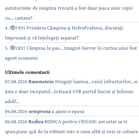
autoturisme de noaptea trecută a fost doar joaca unor copii
cu... castane!
4.
1955 Primăria Câmpina și HidroPrahova, discutați
împreună și vă înțelegeți separat?
5.
1837 Câmpina la pas... Imagini horror în curtea unui fost
agent economic
Ultimele comentarii
07.08.2026
Rammstein
Stingeți lumina...raiul infractorilor...si
ăsta e doar inceputul...trăiască USR partid fascist și bolovan
adolf...
06.08.2026
semprona
a ajuns o epava
06.08.2026
Rodica
RODICA pentru CRISADI: am uitat sa-ti
spun,pune apă de la robinet intr-o cana albă și vezi ce culoare