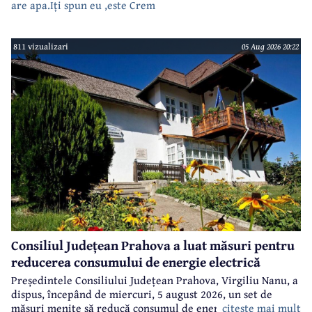
are apa.Iți spun eu ,este Crem
811 vizualizari
05 Aug 2026 20:22
Consiliul Județean Prahova a luat măsuri pentru
reducerea consumului de energie electrică
Președintele Consiliului Județean Prahova, Virgiliu Nanu, a
dispus, începând de miercuri, 5 august 2026, un set de
citeste mai mult
măsuri menite să reducă consumul de energie electrică în