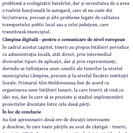
problemă a ecologizării batalelor, dar și necesitatea de a avea
o toaletă funcțională în autogară, care să nu coste doi
lei/intrarea, precum și alte probleme legate de calitatea
transportului public local sau a celui județean, care
tranzitează municipiul.
Câmpina digitală - pentru o comunicare de nivel european
În cadrul acestui capitol, tinerii au propus întâlniri periodice
cu administrația locală, atât direct, prin intermediul
diverselor tipuri de aplicații, dar și prin reprezentanți,
dorindu-se înființarea unor consilii ale tinerilor la nivelul
municipiului Câmpina, precum și la nivelul fiecărei instituții
liceale. Primarul Alin Moldoveanua fost de acord cu
organizarea unor întâlniri lunare, la care tinerii să vină cu
idei noi, dar în care să se prezinte și stadiul implementării
proiectelor discutate între cele două părți.
În loc de concluzie
Au fost aproximativ două ore de discuții interesante
și deschise, în care toate părțile au avut de câștigat - tinerii,