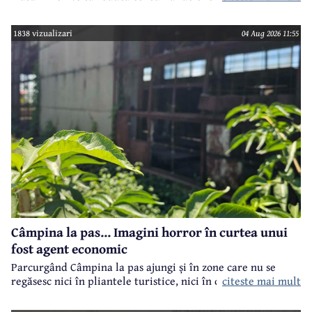
toate imobilele aflate în proprietatea Consiliului Județean,
ca parte a unui demers mai amplu de utilizare responsabilă
1838 vizualizari
04 Aug 2026 11:55
a fondurilor publice.
Câmpina la pas... Imagini horror în curtea unui
fost agent economic
Parcurgând Câmpina la pas ajungi și în zone care nu se
regăsesc nici în pliantele turistice, nici în cele.. electorale.
citeste mai mult