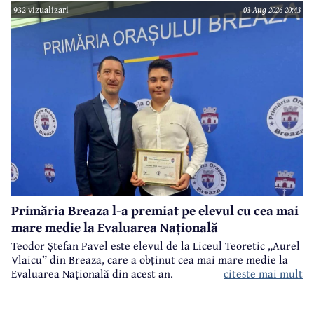
Ulterior, meşterul popular Nicolae Goage aşează aici, în
932 vizualizari
03 Aug 2026 20:43
memoria sa şi a soţiei, Maria Scripcă, o troiţă din lemn
sculptat,care astăzi, din păcate, nu mai există.
Primăria Breaza l-a premiat pe elevul cu cea mai
mare medie la Evaluarea Națională
Teodor Ștefan Pavel este elevul de la Liceul Teoretic „Aurel
Vlaicu” din Breaza, care a obținut cea mai mare medie la
citeste mai mult
Evaluarea Națională din acest an.