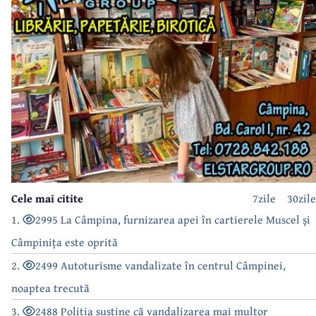
Cele mai citite
7zile
30zile
1.
2995 La Câmpina, furnizarea apei în cartierele Muscel și
Câmpinița este oprită
2.
2499 Autoturisme vandalizate în centrul Câmpinei,
noaptea trecută
3.
2488 Poliția susține că vandalizarea mai multor