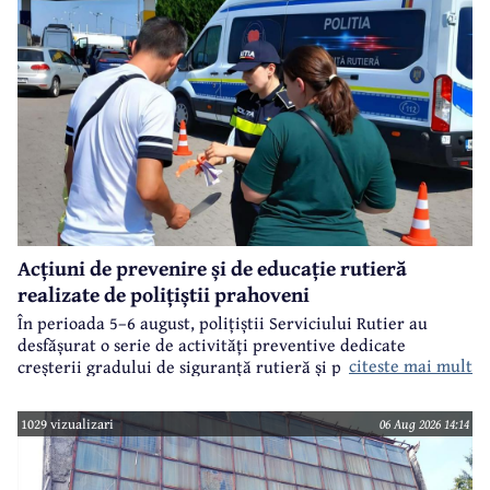
Acțiuni de prevenire și de educație rutieră
realizate de polițiștii prahoveni
În perioada 5–6 august, polițiștii Serviciului Rutier au
desfășurat o serie de activități preventive dedicate
citeste mai mult
creșterii gradului de siguranță rutieră și promovării unui
comportament responsabil în trafic, în contextul sezonului
estival.
1029 vizualizari
06 Aug 2026 14:14