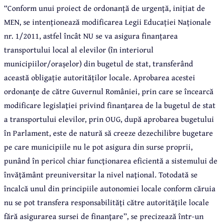
“
Conform unui proiect de ordonanță de urgență, inițiat de
MEN, se intenționează modificarea Legii Educației Naționale
nr. 1/2011, astfel încât NU se va asigura finanțarea
transportului local al elevilor (în interiorul
municipiilor/orașelor) din bugetul de stat, transferând
această obligație autorităților locale. Aprobarea acestei
ordonanţe de către Guvernul României, prin care se încearcă
modificare legislaţiei privind finanţarea de la bugetul de stat
a transportului elevilor, prin OUG, după aprobarea bugetului
în Parlament, este de natură să creeze dezechilibre bugetare
pe care municipiile nu le pot asigura din surse proprii,
punând în pericol chiar funcţionarea eficientă a sistemului de
învăţământ preuniversitar la nivel naţional. Totodată se
încalcă unul din principiile autonomiei locale conform căruia
nu se pot transfera responsabilităţi către autorităţile locale
fără asigurarea sursei de finanţare”, se precizează într-un