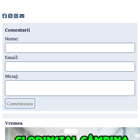
Comentarii
Nume:
Email:
Mesaj:
Comenteaza
Vremea