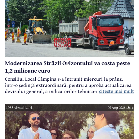
Modernizarea Străzii Orizontului va costa peste
1,2 milioane euro
Consiliul Local Câmpina s-a întrunit miercuri la prânz,
într-o ședință extraordinară, pentru a aproba actualizarea
citeste mai mult
devizului general, a indicatorilor tehnico-economici și a
sumei reprezentând finanțarea de la bugetul local pentru
realizarea modernizării Străzii Orizontului, obiectiv
1953 vizualizari
05 Aug 2026 18:14
finanțat prin Programul Național de Investiții ”Anghel
Saligny”.