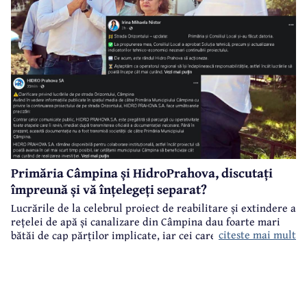
Primăria Câmpina și HidroPrahova, discutați
împreună și vă înțelegeți separat?
Lucrările de la celebrul proiect de reabilitare și extindere a
rețelei de apă și canalizare din Câmpina dau foarte mari
citeste mai mult
bătăi de cap părților implicate, iar cei care suferă sunt
câmpinenii. Exemplul cel mai elocvent - "dureroasa" stradă
Orizontului.