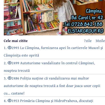
Cele mai citite
7zile
30zile
1.
2993 La Câmpina, furnizarea apei în cartierele Muscel și
Câmpinița este oprită
2.
2499 Autoturisme vandalizate în centrul Câmpinei,
noaptea trecută
3.
2486 Poliția susține că vandalizarea mai multor
autoturisme de noaptea trecută a fost doar joaca unor copii
cu... castane!
4.
1953 Primăria Câmpina și HidroPrahova, discutați