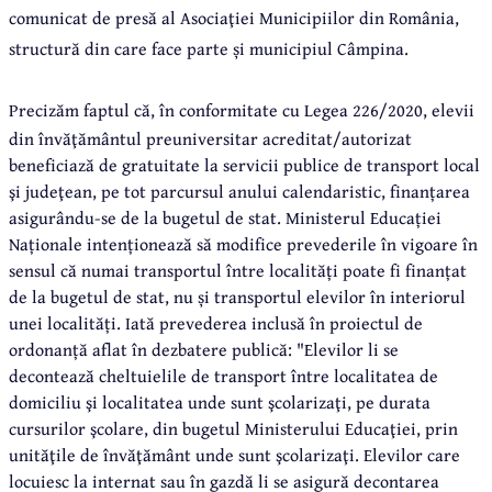
comunicat de presă al Asociaţiei Municipiilor din România,
structură din care face parte și municipiul Câmpina.
Precizăm faptul că, în conformitate cu Legea
226/2020, elevii
din învăţământul preuniversitar acreditat/autorizat
beneficiază de gratuitate la servicii publice de transport local
şi judeţean, pe tot parcursul anului calendaristic, finanțarea
asigurându-se de la bugetul de stat. Ministerul Educației
Naționale intenționează să modifice prevederile în vigoare în
sensul că numai transportul între localități poate fi finanțat
de la bugetul de stat, nu și transportul elevilor în interiorul
unei localități. Iată prevederea inclusă în proiectul de
ordonanță aflat în dezbatere publică: "Elevilor li se
decontează cheltuielile de transport între localitatea de
domiciliu şi localitatea unde sunt şcolarizaţi, pe durata
cursurilor şcolare, din bugetul Ministerului Educaţiei, prin
unităţile de învăţământ unde sunt şcolarizaţi. Elevilor care
locuiesc la internat sau în gazdă li se asigură decontarea