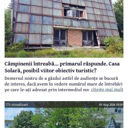
Câmpinenii întreabă... primarul răspunde. Casa
Solară, posibil viitor obiectiv turistic?
Demersul nostru de a găzdui astfel de audiențe se bucură
de interes, dacă avem în vedere numărul mare de întrebări
citeste mai mult
pe care le-ați adresat prin intermediul nostru primarului
municipiului Câmpina, Irina Nistor.
771 vizualizari
05 Aug 2026 19:59