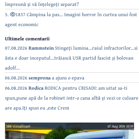
împreună și vă înțelegeți separat?
5.
1837 Câmpina la pas... Imagini horror în curtea unui fost
agent economic
Ultimele comentarii
07.08.2026
Rammstein
Stingeți lumina...raiul infractorilor...si
ăsta e doar inceputul...trăiască USR partid fascist și bolovan
adolf...
06.08.2026
semprona
a ajuns o epava
06.08.2026
Rodica
RODICA pentru CRISADI: am uitat sa-ti
spun,pune apă de la robinet intr-o cana albă și vezi ce culoare
are apa.Iți spun eu ,este Crem
388 vizualizari
07 Aug 2026 10:59