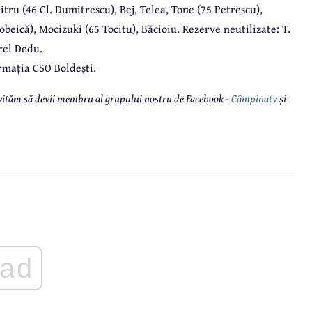
tru (46 Cl. Dumitrescu), Bej, Telea, Tone (75 Petrescu),
obeică), Mocizuki (65 Tocitu), Băcioiu. Rezerve neutilizate: T.
rel Dedu.
rmația CSO Boldești.
 invităm să devii membru al grupului nostru de Facebook -
Câmpinatv
și
ad