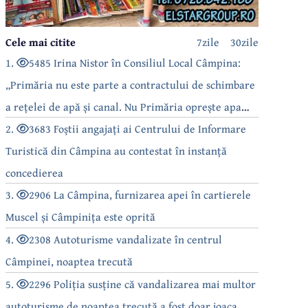
Cele mai citite
7zile
30zile
1.
5485 Irina Nistor în Consiliul Local Câmpina:
„Primăria nu este parte a contractului de schimbare
a rețelei de apă și canal. Nu Primăria oprește apa
câmpinenilor!”
2.
3683 Foștii angajați ai Centrului de Informare
Turistică din Câmpina au contestat în instanță
concedierea
3.
2906 La Câmpina, furnizarea apei în cartierele
Muscel și Câmpinița este oprită
4.
2308 Autoturisme vandalizate în centrul
Câmpinei, noaptea trecută
5.
2296 Poliția susține că vandalizarea mai multor
autoturisme de noaptea trecută a fost doar joaca