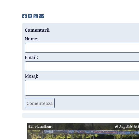
Comentarii
Nume:
Email:
Mesaj:
Comenteaza
531 vizualizari
05 Aug 2026 10:5