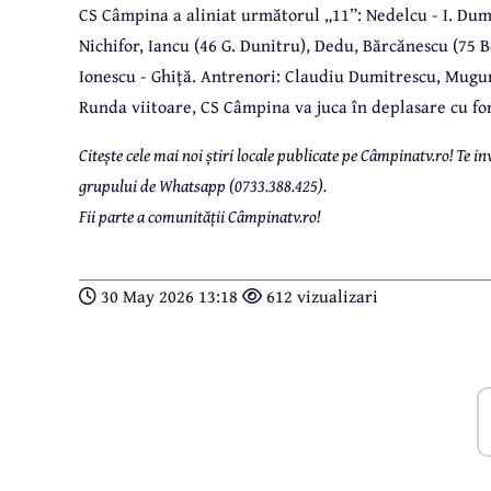
CS Câmpina a aliniat următorul „11”: Nedelcu - I. Dumi
Nichifor, Iancu (46 G. Dunitru), Dedu, Bărcănescu (75 B
Ionescu - Ghiță. Antrenori: Claudiu Dumitrescu, Mugu
Runda viitoare, CS Câmpina va juca în deplasare cu fo
Citește cele mai noi știri locale publicate pe Câmpinatv.ro! Te
grupului de Whatsapp (0733.388.425).
Fii parte a comunității Câmpinatv.ro!
30 May 2026 13:18
612 vizualizari