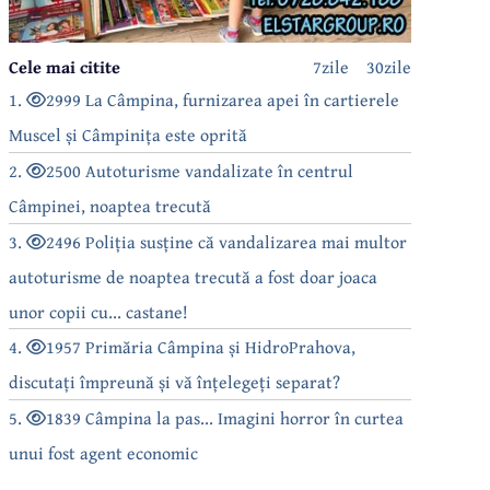
Cele mai citite
7zile
30zile
1.
2999 La Câmpina, furnizarea apei în cartierele
Muscel și Câmpinița este oprită
2.
2500 Autoturisme vandalizate în centrul
Câmpinei, noaptea trecută
3.
2496 Poliția susține că vandalizarea mai multor
autoturisme de noaptea trecută a fost doar joaca
unor copii cu... castane!
4.
1957 Primăria Câmpina și HidroPrahova,
discutați împreună și vă înțelegeți separat?
5.
1839 Câmpina la pas... Imagini horror în curtea
unui fost agent economic