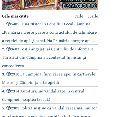
Cele mai citite
7zile
30zile
1.
5485 Irina Nistor în Consiliul Local Câmpina:
„Primăria nu este parte a contractului de schimbare
a rețelei de apă și canal. Nu Primăria oprește apa
câmpinenilor!”
2.
3683 Foștii angajați ai Centrului de Informare
Turistică din Câmpina au contestat în instanță
concedierea
3.
2910 La Câmpina, furnizarea apei în cartierele
Muscel și Câmpinița este oprită
4.
2314 Autoturisme vandalizate în centrul
Câmpinei, noaptea trecută
5.
2302 Poliția susține că vandalizarea mai multor
autoturisme de noaptea trecută a fost doar joaca