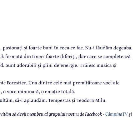
, pasionați și foarte buni în ceea ce fac. Nu-i lăudăm degeaba.
k formată din tineri foarte diferiți, dar care se completează
d. Sunt adorabili și plini de energie. Trăiesc muzica și
hnic Forestier. Una dintre cele mai promițătoare voci ale
, o voce minunată, o emoție totală.
cultăm, să-i aplaudăm. Tempestas și Teodora Milu.
 invităm să devii membru al grupului nostru de Facebook -
CâmpinaTV
și