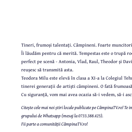
Tineri, frumoși talentați. Câmpineni. Foarte muncitori
Îi lăudăm pentru că merită. Tempestas este o trupă roc
perfect pe scenă - Antonia, Vlad, Raul, Theodor și Davi
reușesc să transmită asta.
Teodora Milu este elevă în clasa a XI-a la Colegiul Te
tinerei generații
de artiști câmpineni. O fată frumoasă
Cu siguranță, vom mai avea ocazia să-i vedem, să-i as
Citește cele mai noi știri locale publicate pe CâmpinaTV.ro! Te
grupului de Whatsapp (mesaj la 0733.388.425).
Fii parte a comunității CâmpinaTV.ro!