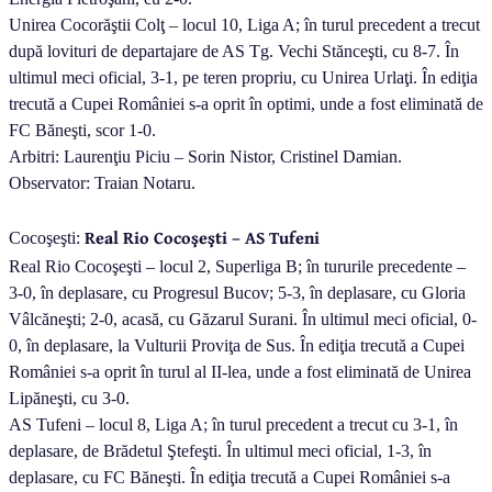
Unirea Cocorăştii Colţ – locul 10, Liga A; în turul precedent a trecut
după lovituri de departajare de AS Tg. Vechi Stănceşti, cu 8-7. În
ultimul meci oficial, 3-1, pe teren propriu, cu Unirea Urlaţi. În ediţia
trecută a Cupei României s-a oprit în optimi, unde a fost eliminată de
FC Băneşti, scor 1-0.
Arbitri: Laurenţiu Piciu – Sorin Nistor, Cristinel Damian.
Observator: Traian Notaru.
Real Rio Cocoşeşti – AS Tufeni
Cocoşeşti:
Real Rio Cocoşeşti – locul 2, Superliga B; în tururile precedente –
3-0, în deplasare, cu Progresul Bucov; 5-3, în deplasare, cu Gloria
Vâlcăneşti; 2-0, acasă, cu Găzarul Surani. În ultimul meci oficial, 0-
0, în deplasare, la Vulturii Proviţa de Sus. În ediţia trecută a Cupei
României s-a oprit în turul al II-lea, unde a fost eliminată de Unirea
Lipăneşti, cu 3-0.
AS Tufeni – locul 8, Liga A; în turul precedent a trecut cu 3-1, în
deplasare, de Brădetul Ştefeşti. În ultimul meci oficial, 1-3, în
deplasare, cu FC Băneşti. În ediţia trecută a Cupei României s-a