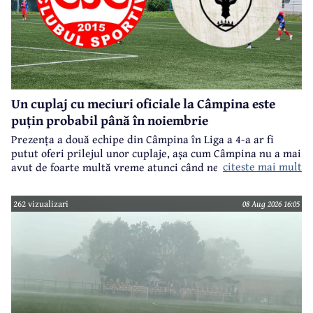
Un cuplaj cu meciuri oficiale la Câmpina este
puțin probabil până în noiembrie
Prezența a două echipe din Câmpina în Liga a 4-a ar fi
putut oferi prilejul unor cuplaje, așa cum Câmpina nu a mai
citeste mai mult
avut de foarte multă vreme atunci când ne referim la
meciuri oficiale de seniori.
262 vizualizari
08 Aug 2026 16:05