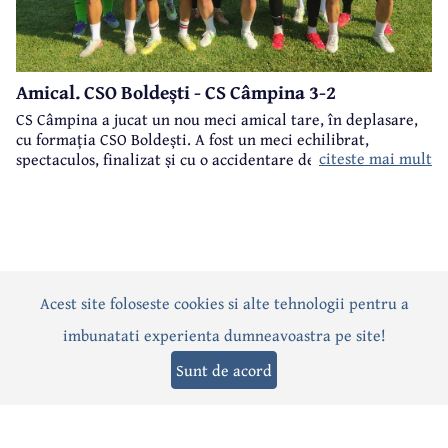
Amical. CSO Boldești - CS Câmpina 3-2
CS Câmpina a jucat un nou meci amical tare, în deplasare,
cu formația CSO Boldești. A fost un meci echilibrat,
citeste mai mult
spectaculos, finalizat și cu o accidentare destul de gravă, la
genunchi, a lui Bărcănescu.
Acest site foloseste cookies si alte tehnologii pentru a
Actualitate
Politică
Social
Eveniment
Interviuri
imbunatati experienta dumneavoastra pe site!
Sănătate
Editorial
Sport
Anunțuri
Joburi
Turism
Sunt de acord
Termeni și condiții
-
Politica de confidențialitate
-
Politica cookies