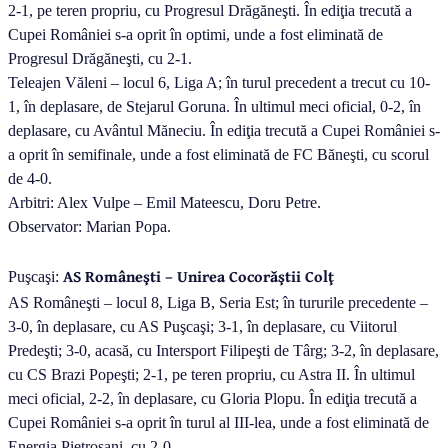
2-1, pe teren propriu, cu Progresul Drăgăneşti. În ediţia trecută a
Cupei României s-a oprit în optimi, unde a fost eliminată de
Progresul Drăgăneşti, cu 2-1.
Teleajen Văleni – locul 6, Liga A; în turul precedent a trecut cu 10-
1, în deplasare, de Stejarul Goruna. În ultimul meci oficial, 0-2, în
deplasare, cu Avântul Măneciu. În ediţia trecută a Cupei României s-
a oprit în semifinale, unde a fost eliminată de FC Băneşti, cu scorul
de 4-0.
Arbitri: Alex Vulpe – Emil Mateescu, Doru Petre.
Observator: Marian Popa.
AS Româneşti – Unirea Cocorăştii Colţ
Puşcaşi:
AS Româneşti – locul 8, Liga B, Seria Est; în tururile precedente –
3-0, în deplasare, cu AS Puşcaşi; 3-1, în deplasare, cu Viitorul
Predeşti; 3-0, acasă, cu Intersport Filipeşti de Târg; 3-2, în deplasare,
cu CS Brazi Popeşti; 2-1, pe teren propriu, cu Astra II. În ultimul
meci oficial, 2-2, în deplasare, cu Gloria Plopu. În ediţia trecută a
Cupei României s-a oprit în turul al III-lea, unde a fost eliminată de
Energia Pietroşani, cu 2-0.