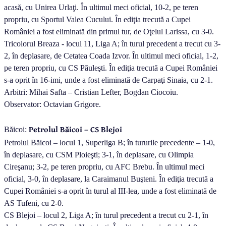
acasă, cu Unirea Urlaţi. În ultimul meci oficial, 10-2, pe teren
propriu, cu Sportul Valea Cucului. În ediţia trecută a Cupei
României a fost eliminată din primul tur, de Oţelul Larissa, cu 3-0.
Tricolorul Breaza - locul 11, Liga A; în turul precedent a trecut cu 3-
2, în deplasare, de Cetatea Coada Izvor. În ultimul meci oficial, 1-2,
pe teren propriu, cu CS Păuleşti. În ediţia trecută a Cupei României
s-a oprit în 16-imi, unde a fost eliminată de Carpaţi Sinaia, cu 2-1.
Arbitri: Mihai Safta – Cristian Lefter, Bogdan Ciocoiu.
Observator: Octavian Grigore.
Petrolul Băicoi – CS Blejoi
Băicoi:
Petrolul Băicoi – locul 1, Superliga B; în tururile precedente – 1-0,
în deplasare, cu CSM Ploieşti; 3-1, în deplasare, cu Olimpia
Cireşanu; 3-2, pe teren propriu, cu AFC Brebu. În ultimul meci
oficial, 3-0, în deplasare, la Caraimanul Buşteni. În ediţia trecută a
Cupei României s-a oprit în turul al III-lea, unde a fost eliminată de
AS Tufeni, cu 2-0.
CS Blejoi – locul 2, Liga A; în turul precedent a trecut cu 2-1, în