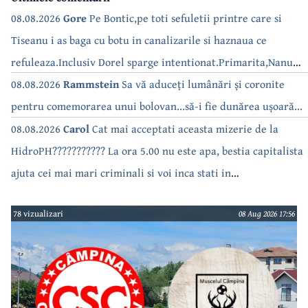
08.08.2026
Gore
Pe Bontic,pe toti sefuletii printre care si
Tiseanu i as baga cu botu in canalizarile si haznaua ce
refuleaza.Inclusiv Dorel sparge intentionat.Primarita,Nanu
bea apa de la robinet.Asta as intreba o si pe Izabel Mitrea
08.08.2026
Rammstein
Sa vă aduceți lumânări și coronite
pentru comemorarea unui bolovan...să-i fie dunărea ușoară...
08.08.2026
Carol
Cat mai acceptati aceasta mizerie de la
HidroPH??????????? La ora 5.00 nu este apa, bestia capitalista
ajuta cei mai mari criminali si voi inca stati in
case???????????????
78 vizualizari
08 Aug 2026 17:56