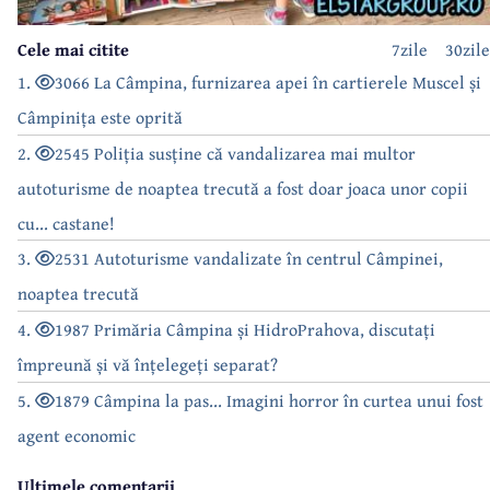
Cele mai citite
7zile
30zile
1.
3066 La Câmpina, furnizarea apei în cartierele Muscel și
Câmpinița este oprită
2.
2545 Poliția susține că vandalizarea mai multor
autoturisme de noaptea trecută a fost doar joaca unor copii
cu... castane!
3.
2531 Autoturisme vandalizate în centrul Câmpinei,
noaptea trecută
4.
1987 Primăria Câmpina și HidroPrahova, discutați
împreună și vă înțelegeți separat?
5.
1879 Câmpina la pas... Imagini horror în curtea unui fost
agent economic
Ultimele comentarii