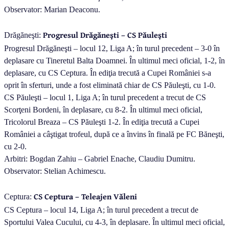
Observator: Marian Deaconu.
Progresul Drăgăneşti – CS Păuleşti
Drăgăneşti:
Progresul Drăgăneşti – locul 12, Liga A; în turul precedent – 3-0 în
deplasare cu Tineretul Balta Doamnei. În ultimul meci oficial, 1-2, în
deplasare, cu CS Ceptura. În ediţia trecută a Cupei României s-a
oprit în sferturi, unde a fost eliminată chiar de CS Păuleşti, cu 1-0.
CS Păuleşti – locul 1, Liga A; în turul precedent a trecut de CS
Scorţeni Bordeni, în deplasare, cu 8-2. În ultimul meci oficial,
Tricolorul Breaza – CS Păuleşti 1-2. În ediţia trecută a Cupei
României a câştigat trofeul, după ce a învins în finală pe FC Băneşti,
cu 2-0.
Arbitri: Bogdan Zahiu – Gabriel Enache, Claudiu Dumitru.
Observator: Stelian Achimescu.
CS Ceptura – Teleajen Văleni
Ceptura:
CS Ceptura – locul 14, Liga A; în turul precedent a trecut de
Sportului Valea Cucului, cu 4-3, în deplasare. În ultimul meci oficial,