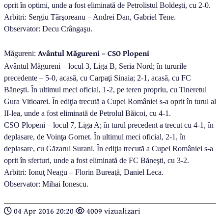
oprit în optimi, unde a fost eliminată de Petrolistul Boldeşti, cu 2-0.
Arbitri: Sergiu Târşoreanu – Andrei Dan, Gabriel Tene.
Observator: Decu Crângaşu.
Avântul Măgureni – CSO Plopeni
Măgureni:
Avântul Măgureni – locul 3, Liga B, Seria Nord; în tururile
precedente – 5-0, acasă, cu Carpaţi Sinaia; 2-1, acasă, cu FC
Băneşti. În ultimul meci oficial, 1-2, pe teren propriu, cu Tineretul
Gura Vitioarei. În ediţia trecută a Cupei României s-a oprit în turul al
II-lea, unde a fost eliminată de Petrolul Băicoi, cu 4-1.
CSO Plopeni – locul 7, Liga A; în turul precedent a trecut cu 4-1, în
deplasare, de Voinţa Gornet. În ultimul meci oficial, 2-1, în
deplasare, cu Găzarul Surani. În ediţia trecută a Cupei României s-a
oprit în sferturi, unde a fost eliminată de FC Băneşti, cu 3-2.
Arbitri: Ionuţ Neagu – Florin Bureaţă, Daniel Leca.
Observator: Mihai Ionescu.
04 Apr 2016 20:20
4009 vizualizari