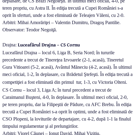
deplasare, de CS Brazi Negoieşti. În ultimul meci oficial, 4-0, pe
teren propriu, cu Astra II. În ediţia trecută a Cupei României s-a
oprit în sferturi, unde a fost eliminată de Teleajen Văleni, cu 2-0.
Arbitri: Mihai Amorăriţei – Valentin Dumitru, Dragoş Pantilie.
Observator: Teodor Negoiţă.
Luceafărul Drajna – CS Cornu
Drajna:
Luceafărul Drajna – locul 6, Liga B, Seria Nord; în tururile
precedente a trecut de Tinereţea Izvoarele (2-1, acasă), Tineretul
Gura Vitioarei (5-2, acasă), Avântul Măneciu (4-2, acasă). În ultimul
meci oficial, 1-2, în deplasare, cu Brădetul Ştefeşti. În ediţia trecută a
competiţiei a fost eliminată din primul
tur, 1-3, cu Victoria Olteni.
CS Cornu – locul 3, Liga A; în turul precedent a trecut de
Caraimanul Buşteni, 4-0, în deplasare. În ultimul meci oficial, 2-0,
pe teren propriu, dar la Filipeştii de Pădure, cu AFC Brebu. În ediţia
trecută a Cupei României s-a oprit în optimi, unde a fost eliminată de
CSO Plopeni, la loviturile de departajare, cu 4-2, după 1-1 la finalul
timpului regulamentar şi al prelungirilor.
Arbitri: Viorel Căunei – Ionuţ David, Mihai Vizitiu.