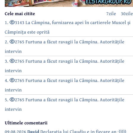
Cele mai citite
7zile
30zile
1.
3143 La Câmpina, furnizarea apei în cartierele Muscel și
Câmpinița este oprită
2.
2765 Furtuna a făcut ravagii la Câmpina. Autoritățile
intervin
3.
2765 Furtuna a făcut ravagii la Câmpina. Autoritățile
intervin
4.
2765 Furtuna a făcut ravagii la Câmpina. Autoritățile
intervin
5.
2765 Furtuna a făcut ravagii la Câmpina. Autoritățile
intervin
Ultimele comentarii
09.08.2026
David
Declarația lui Claudiu e in fiecare an :)))))