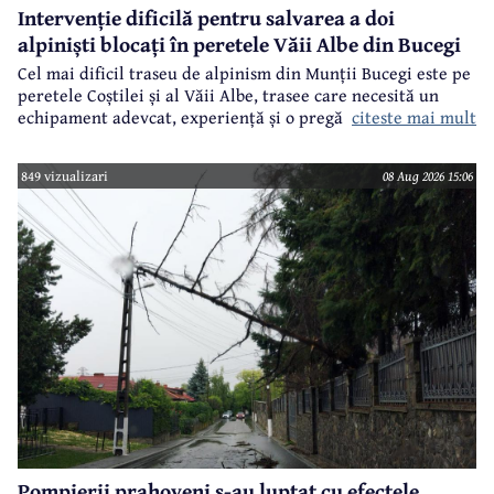
Intervenție dificilă pentru salvarea a doi
alpiniști blocați în peretele Văii Albe din Bucegi
Cel mai dificil traseu de alpinism din Munții Bucegi este pe
peretele Coștilei și al Văii Albe, trasee care necesită un
citeste mai mult
echipament adevcat, experiență și o pregătire specifică.
849 vizualizari
08 Aug 2026 15:06
Pompierii prahoveni s-au luptat cu efectele