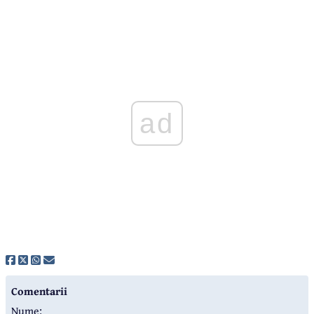
ad
Comentarii
Nume: