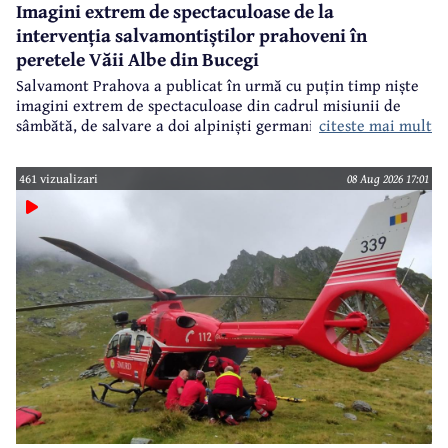
Imagini extrem de spectaculoase de la
intervenția salvamontiștilor prahoveni în
peretele Văii Albe din Bucegi
Salvamont Prahova a publicat în urmă cu puțin timp niște
imagini extrem de spectaculoase din cadrul misiunii de
citeste mai mult
sâmbătă, de salvare a doi alpiniști germani din peretele
Văii Albe, din Bucegi.
461 vizualizari
08 Aug 2026 17:01