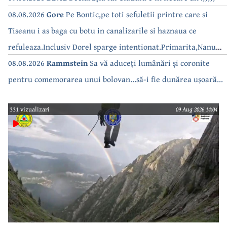
08.08.2026
Gore
Pe Bontic,pe toti sefuletii printre care si
Tiseanu i as baga cu botu in canalizarile si haznaua ce
refuleaza.Inclusiv Dorel sparge intentionat.Primarita,Nanu
bea apa de la robinet.Asta as intreba o si pe Izabel Mitrea
08.08.2026
Rammstein
Sa vă aduceți lumânări și coronite
pentru comemorarea unui bolovan...să-i fie dunărea ușoară...
331 vizualizari
09 Aug 2026 14:04