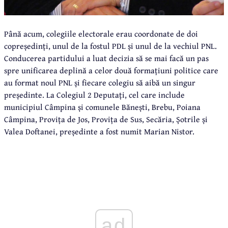
Până acum, colegiile electorale erau coordonate de doi
copreședinți, unul de la fostul PDL și unul de la vechiul PNL.
Conducerea partidului a luat decizia să se mai facă un pas
spre unificarea deplină a celor două formațiuni politice care
au format noul PNL și fiecare colegiu să aibă un singur
președinte. La Colegiul 2 Deputați, cel care include
municipiul Câmpina și comunele Bănești, Brebu, Poiana
Câmpina, Provița de Jos, Provița de Sus, Secăria, Șotrile și
Valea Doftanei, președinte a fost numit Marian Nistor.
ad