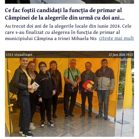
Ce fac foștii candidați la funcția de primar al
Câmpinei de la alegerile din urmă cu doi ani...
Au trecut doi ani de la alegerile locale din iunie 2024. Cele
care s-au finalizat cu alegerea în funcția de primar al
citeste mai mult
municipiului Câmpina a Irinei Mihaela Nistor, care l-a
învins pe primarul în funcție de atunci, Alin Ioan
Moldoveanu.
1311 vizualizari
12 Jun 2026 19:21