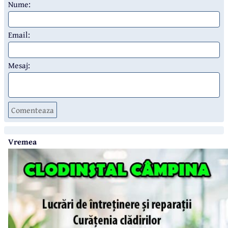
Nume:
Email:
Mesaj:
Comenteaza
Vremea