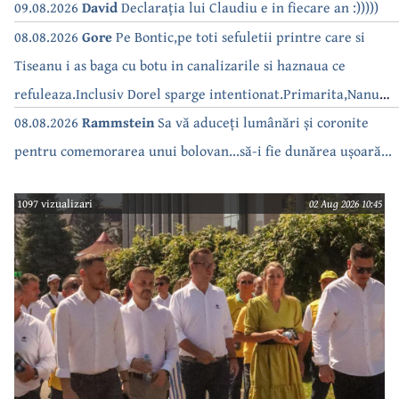
09.08.2026
David
Declarația lui Claudiu e in fiecare an :)))))
08.08.2026
Gore
Pe Bontic,pe toti sefuletii printre care si
Tiseanu i as baga cu botu in canalizarile si haznaua ce
refuleaza.Inclusiv Dorel sparge intentionat.Primarita,Nanu
bea apa de la robinet.Asta as intreba o si pe Izabel Mitrea
08.08.2026
Rammstein
Sa vă aduceți lumânări și coronite
pentru comemorarea unui bolovan...să-i fie dunărea ușoară...
1097 vizualizari
02 Aug 2026 10:45