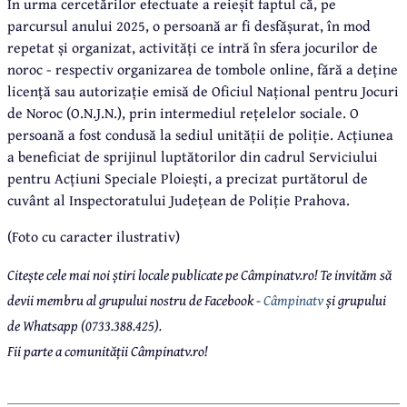
În urma cercetărilor efectuate a reieșit faptul că, pe
parcursul anului 2025, o persoană ar fi desfășurat, în mod
repetat și organizat, activități ce intră în sfera jocurilor de
noroc - respectiv organizarea de tombole online, fără a deține
licență sau autorizație emisă de Oficiul Național pentru Jocuri
de Noroc (O.N.J.N.), prin intermediul rețelelor sociale. O
persoană a fost condusă la sediul unității de poliție. Acțiunea
a beneficiat de sprijinul luptătorilor din cadrul Serviciului
pentru Acțiuni Speciale Ploiești, a precizat purtătorul de
cuvânt al Inspectoratului Județean de Poliție Prahova.
(Foto cu caracter ilustrativ)
Citește cele mai noi știri locale publicate pe Câmpinatv.ro! Te invităm să
devii membru al grupului nostru de Facebook -
Câmpinatv
și grupului
de Whatsapp (0733.388.425).
Fii parte a comunității Câmpinatv.ro!