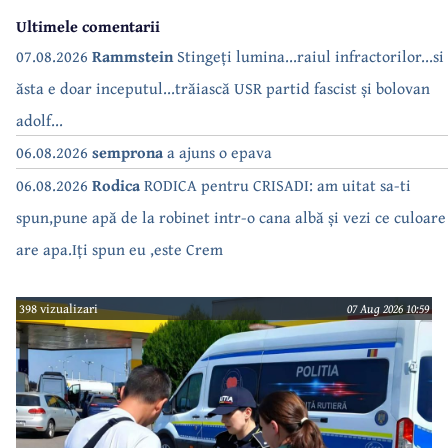
Ultimele comentarii
07.08.2026
Rammstein
Stingeți lumina...raiul infractorilor...si
ăsta e doar inceputul...trăiască USR partid fascist și bolovan
adolf...
06.08.2026
semprona
a ajuns o epava
06.08.2026
Rodica
RODICA pentru CRISADI: am uitat sa-ti
spun,pune apă de la robinet intr-o cana albă și vezi ce culoare
are apa.Iți spun eu ,este Crem
398 vizualizari
07 Aug 2026 10:59