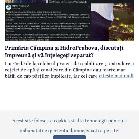
Primăria Câmpina și HidroPrahova, discutați
împreună și vă înțelegeți separat?
Lucrările de la celebrul proiect de reabilitare și extindere a
rețelei de apă și canalizare din Câmpina dau foarte mari
citeste mai mult
bătăi de cap părților implicate, iar cei care suferă sunt
câmpinenii. Exemplul cel mai elocvent - "dureroasa" stradă
Orizontului.
Acest site foloseste cookies si alte tehnologii pentru a
Actualitate
Politică
Social
Eveniment
Interviuri
imbunatati experienta dumneavoastra pe site!
Sănătate
Editorial
Sport
Anunțuri
Joburi
Turism