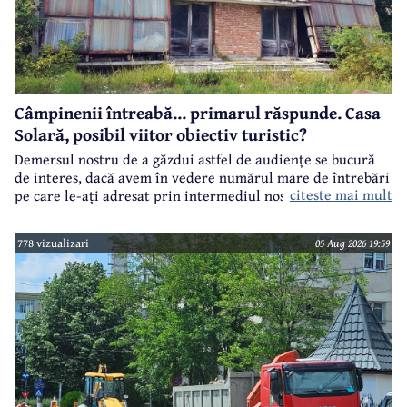
Câmpinenii întreabă... primarul răspunde. Casa
Solară, posibil viitor obiectiv turistic?
Demersul nostru de a găzdui astfel de audiențe se bucură
de interes, dacă avem în vedere numărul mare de întrebări
citeste mai mult
pe care le-ați adresat prin intermediul nostru primarului
municipiului Câmpina, Irina Nistor.
778 vizualizari
05 Aug 2026 19:59