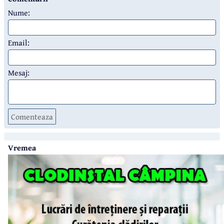
Nume:
Email:
Mesaj:
Comenteaza
Vremea