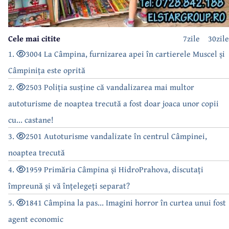
Cele mai citite
7zile
30zile
1.
3004 La Câmpina, furnizarea apei în cartierele Muscel și
Câmpinița este oprită
2.
2503 Poliția susține că vandalizarea mai multor
autoturisme de noaptea trecută a fost doar joaca unor copii
cu... castane!
3.
2501 Autoturisme vandalizate în centrul Câmpinei,
noaptea trecută
4.
1959 Primăria Câmpina și HidroPrahova, discutați
împreună și vă înțelegeți separat?
5.
1841 Câmpina la pas... Imagini horror în curtea unui fost
agent economic