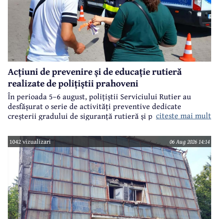
Acțiuni de prevenire și de educație rutieră
realizate de polițiștii prahoveni
În perioada 5–6 august, polițiștii Serviciului Rutier au
desfășurat o serie de activități preventive dedicate
citeste mai mult
creșterii gradului de siguranță rutieră și promovării unui
comportament responsabil în trafic, în contextul sezonului
estival.
1042 vizualizari
06 Aug 2026 14:14