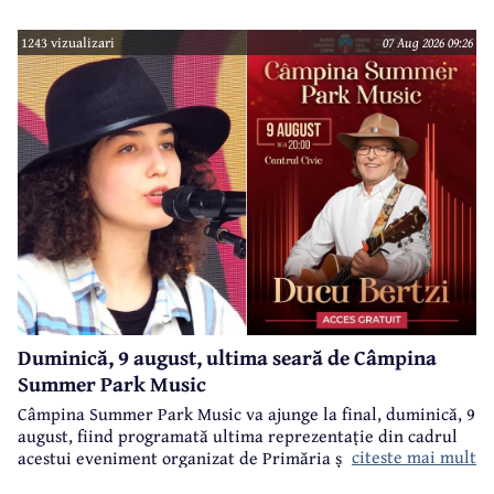
1243 vizualizari
07 Aug 2026 09:26
Duminică, 9 august, ultima seară de Câmpina
Summer Park Music
Câmpina Summer Park Music va ajunge la final, duminică, 9
august, fiind programată ultima reprezentație din cadrul
citeste mai mult
acestui eveniment organizat de Primăria și Consiliul Local
Câmpina și Casa de Cultură „Geo Bogza” Câmpia.