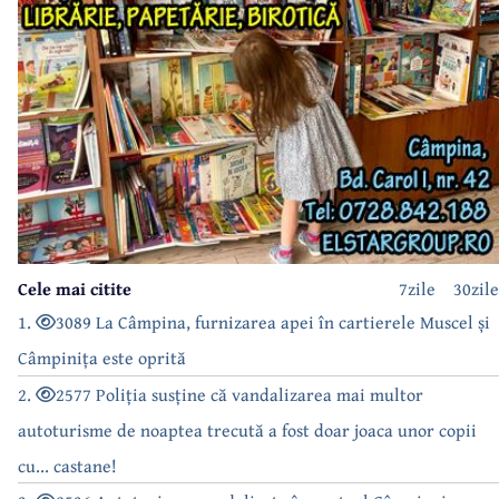
Cele mai citite
7zile
30zile
1.
3089 La Câmpina, furnizarea apei în cartierele Muscel și
Câmpinița este oprită
2.
2577 Poliția susține că vandalizarea mai multor
autoturisme de noaptea trecută a fost doar joaca unor copii
cu... castane!