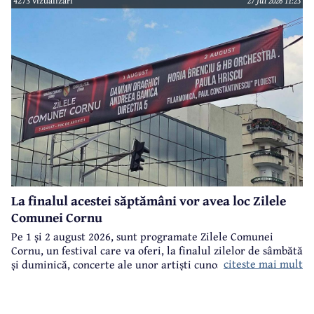
4273 vizualizari
27 Jul 2026 11:23
La finalul acestei săptămâni vor avea loc Zilele
Comunei Cornu
Pe 1 și 2 august 2026, sunt programate Zilele Comunei
Cornu, un festival care va oferi, la finalul zilelor de sâmbătă
citeste mai mult
și duminică, concerte ale unor artiști cunoscuți.