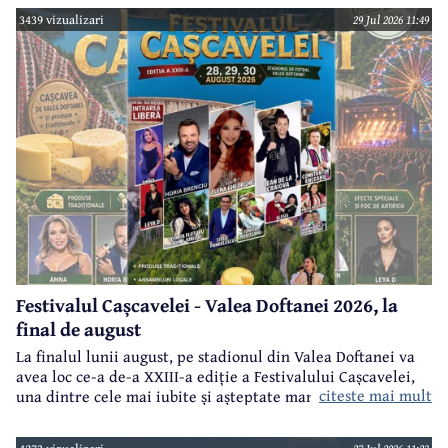
3439 vizualizari
29 Jul 2026 11:49
Festivalul Cașcavelei - Valea Doftanei 2026, la
final de august
La finalul lunii august, pe stadionul din Valea Doftanei va
avea loc ce-a de-a XXIII-a ediție a Festivalului Cașcavelei,
citeste mai mult
una dintre cele mai iubite și așteptate manifestări de acest
gen din județul Prahova.