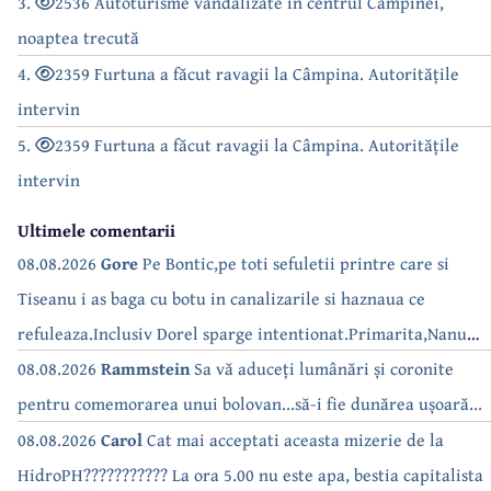
3.
2536 Autoturisme vandalizate în centrul Câmpinei,
noaptea trecută
4.
2359 Furtuna a făcut ravagii la Câmpina. Autoritățile
intervin
5.
2359 Furtuna a făcut ravagii la Câmpina. Autoritățile
intervin
Ultimele comentarii
08.08.2026
Gore
Pe Bontic,pe toti sefuletii printre care si
Tiseanu i as baga cu botu in canalizarile si haznaua ce
refuleaza.Inclusiv Dorel sparge intentionat.Primarita,Nanu
bea apa de la robinet.Asta as intreba o si pe Izabel Mitrea
08.08.2026
Rammstein
Sa vă aduceți lumânări și coronite
pentru comemorarea unui bolovan...să-i fie dunărea ușoară...
08.08.2026
Carol
Cat mai acceptati aceasta mizerie de la
HidroPH??????????? La ora 5.00 nu este apa, bestia capitalista