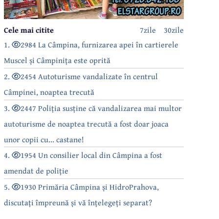
Cele mai citite
7zile
30zile
1.
2984 La Câmpina, furnizarea apei în cartierele
Muscel și Câmpinița este oprită
2.
2454 Autoturisme vandalizate în centrul
Câmpinei, noaptea trecută
3.
2447 Poliția susține că vandalizarea mai multor
autoturisme de noaptea trecută a fost doar joaca
unor copii cu... castane!
4.
1954 Un consilier local din Câmpina a fost
amendat de poliție
5.
1930 Primăria Câmpina și HidroPrahova,
discutați împreună și vă înțelegeți separat?