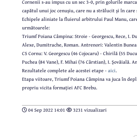
Cornenii s-au impus cu un sec 3-0, prin golurile marcat
capătul unui joc cenușiu, care nu a strălucit și în car
Echipele aliniate la fluierul arbitrului Paul Manu, car
următoarele:
Triumf Poiana Câmpina: Stroie - Georgescu, Rece, I. Du
Alexe, Dumitrache, Roman. Antrenori: Valentin Bunea,
CS Cornu: V. Georgescu (46 Cojocaru) - Chirilă (55 Ducu)
Puchea (84 Vane), F. Mihai (76 Cârstian), I. Șovăială. 
Rezultatele complete ale acestei etape -
aici
.
Etapa viitoare, Triumf Poiana Câmpina va juca în depla
propriu vicita formației AFC Brebu.
04 Sep 2022 14:01
3231 vizualizari