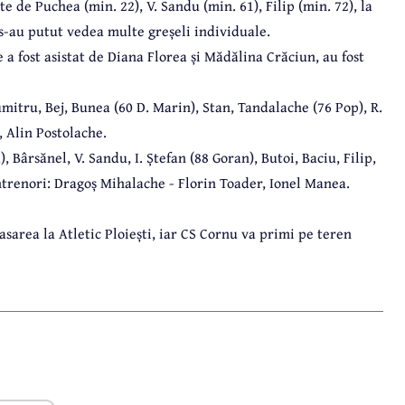
e de Puchea (min. 22), V. Sandu (min. 61), Filip (min. 72), la
e s-au putut vedea multe greșeli individuale.
e a fost asistat de Diana Florea și Mădălina Crăciun, au fost
mitru, Bej, Bunea (60 D. Marin), Stan, Tandalache (76 Pop), R.
 Alin Postolache.
, Bârsănel, V. Sandu, I. Ștefan (88 Goran), Butoi, Baciu, Filip,
Antrenori: Dragoș Mihalache - Florin Toader, Ionel Manea.
sarea la Atletic Ploiești, iar CS Cornu va primi pe teren