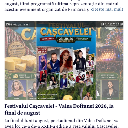
august, fiind programată ultima reprezentație din cadrul
citeste mai mult
acestui eveniment organizat de Primăria și Consiliul Local
Câmpina și Casa de Cultură „Geo Bogza” Câmpia.
3392 vizualizari
29 Jul 2026 11:49
Festivalul Cașcavelei - Valea Doftanei 2026, la
final de august
La finalul lunii august, pe stadionul din Valea Doftanei va
avea loc ce-a de-a XXIII-a ediție a Festivalului Cașcavelei,