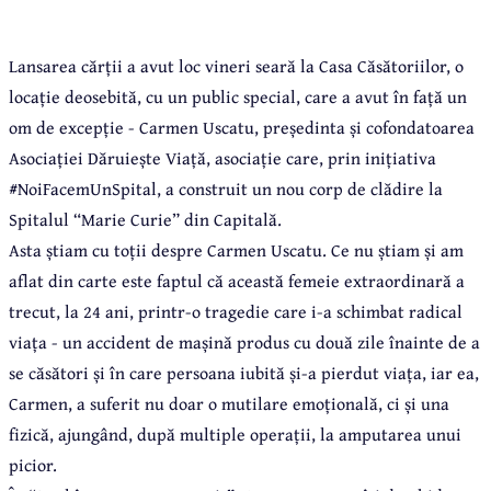
Lansarea cărții a avut loc vineri seară la Casa Căsătoriilor, o
locație deosebită, cu un public special, care a avut în față un
om de excepție - Carmen Uscatu, președinta și cofondatoarea
Asociației Dăruiește Viață, asociație care, prin inițiativa
#NoiFacemUnSpital, a construit un nou corp de clădire la
Spitalul “Marie Curie” din Capitală.
Asta știam cu toții despre Carmen Uscatu. Ce nu știam și am
aflat din carte este faptul că această femeie extraordinară a
trecut, la 24 ani, printr-o tragedie care i-a schimbat radical
viața - un accident de mașină produs cu două zile înainte de a
se căsători și în care persoana iubită și-a pierdut viața, iar ea,
Carmen, a suferit nu doar o mutilare emoțională, ci și una
fizică, ajungând, după multiple operații, la amputarea unui
picior.