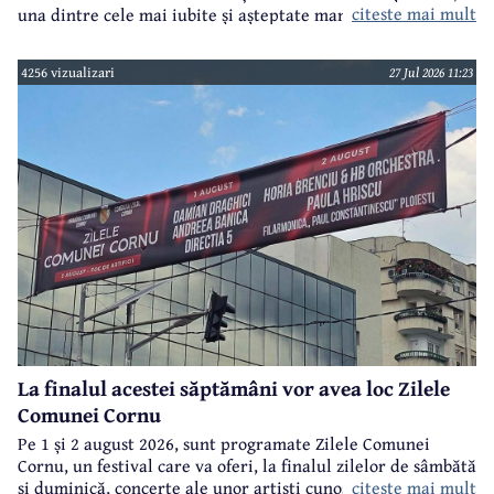
citeste mai mult
una dintre cele mai iubite și așteptate manifestări de acest
gen din județul Prahova.
4256 vizualizari
27 Jul 2026 11:23
La finalul acestei săptămâni vor avea loc Zilele
Comunei Cornu
Pe 1 și 2 august 2026, sunt programate Zilele Comunei
Cornu, un festival care va oferi, la finalul zilelor de sâmbătă
citeste mai mult
și duminică, concerte ale unor artiști cunoscuți.