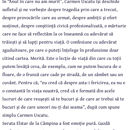
În “Anul în care nu am murit”, Carmen Uscatu își deschide
sufletul și ne vorbește despre tragedia prin care a trecut,
despre provocările care au urmat, despre ambiții și efort
susținut, despre conștiință civică profesionalizată, o mărturie
care ne face să reflectăm la ce înseamnă cu adevărat să
trăiești și să lupți pentru viață. O confesiune cu adevărat
zguduitoare, pe care o puteți înțelege în profunzime doar
citind cartea. Merită. Este o lecție de viață din care cu toții
putem învăță ceva, de exemplu, cum ne putem bucura de o
floare, de o frunză care cade pe stradă, de un zâmbet sau un
cuvânt. Pentru că, “eu cred că despre asta-i fericirea, ea nu e
o constantă în viața noastră, cred că e formată din acele
lucruri de care reușești să te bucuri și de care ar trebui să te
bucuri și de care uneori nu-ți dai seama”, după cum spune
simplu Carmen Uscatu.
Serata Elstar de la Câmpina a fost emoție pură. Gazdă