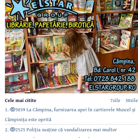
Cele mai citite
7zile
30zile
1.
3039 La Câmpina, furnizarea apei în cartierele Muscel și
Câmpinița este oprită
2.
2525 Poliția susține că vandalizarea mai multor