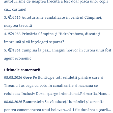
autoturisme de noaptea trecută a fost doar joaca unor copii
cu... castane!
3.
2515 Autoturisme vandalizate în centrul Câmpinei,
noaptea trecută
4.
1983 Primăria Câmpina și HidroPrahova, discutați
împreună și vă înțelegeți separat?
5.
1861 Câmpina la pas... Imagini horror în curtea unui fost
agent economic
Ultimele comentarii
08.08.2026
Gore
Pe Bontic,pe toti sefuletii printre care si
Tiseanu i as baga cu botu in canalizarile si haznaua ce
refuleaza.Inclusiv Dorel sparge intentionat.Primarita,Nanu
bea apa de la robinet.Asta as intreba o si pe Izabel Mitrea
08.08.2026
Rammstein
Sa vă aduceți lumânări și coronite
pentru comemorarea unui bolovan...să-i fie dunărea ușoară...