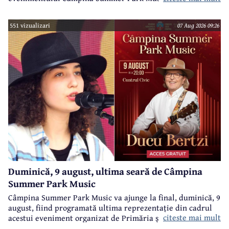
551 vizualizari
07 Aug 2026 09:26
Duminică, 9 august, ultima seară de Câmpina
Summer Park Music
Câmpina Summer Park Music va ajunge la final, duminică, 9
august, fiind programată ultima reprezentație din cadrul
citeste mai mult
acestui eveniment organizat de Primăria și Consiliul Local
Câmpina și Casa de Cultură „Geo Bogza” Câmpia.