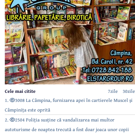
Cele mai citite
7zile
30zile
1.
3008 La Câmpina, furnizarea apei în cartierele Muscel și
Câmpinița este oprită
2.
2504 Poliția susține că vandalizarea mai multor
autoturisme de noaptea trecută a fost doar joaca unor copii