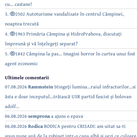
cu... castane!
3.
2502 Autoturisme vandalizate în centrul Câmpinei,
noaptea trecută
4.
1963 Primăria Câmpina și HidroPrahova, discutați
împreună și vă înțelegeți separat?
5.
1842 Câmpina la pas... Imagini horror în curtea unui fost
agent economic
Ultimele comentarii
07.08.2026
Rammstein
Stingeți lumina...raiul infractorilor...si
ăsta e doar inceputul...trăiască USR partid fascist și bolovan
adolf...
06.08.2026
semprona
a ajuns o epava
06.08.2026
Rodica
RODICA pentru CRISADI: am uitat sa-ti
spun,pune apă de la robinet intr-o cana albă și vezi ce culoare