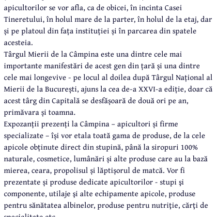
apicultorilor se vor afla, ca de obicei, în incinta Casei
Tineretului, în holul mare de la parter, în holul de la etaj, dar
și pe platoul din fața instituției și în parcarea din spatele
acesteia.
Târgul Mierii de la Câmpina este una dintre cele mai
importante manifestări de acest gen din țară și una dintre
cele mai longevive - pe locul al doilea după Târgul Național al
Mierii de la București, ajuns la cea de-a XXVI-a ediție, doar că
acest târg din Capitală se desfășoară de două ori pe an,
primăvara și toamna.
Expozanții prezenți la Câmpina – apicultori și firme
specializate – își vor etala toată gama de produse, de la cele
apicole obținute direct din stupină, până la siropuri 100%
naturale, cosmetice, lumânări și alte produse care au la bază
mierea, ceara, propolisul și lăptișorul de matcă. Vor fi
prezentate și produse dedicate apicultorilor - stupi şi
componente, utilaje şi alte echipamente apicole, produse
pentru sănătatea albinelor, produse pentru nutriţie, cărţi de
specialitate etc.