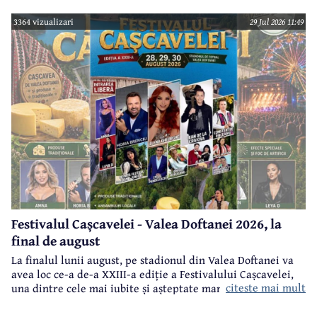
3364 vizualizari
29 Jul 2026 11:49
Festivalul Cașcavelei - Valea Doftanei 2026, la
final de august
La finalul lunii august, pe stadionul din Valea Doftanei va
avea loc ce-a de-a XXIII-a ediție a Festivalului Cașcavelei,
citeste mai mult
una dintre cele mai iubite și așteptate manifestări de acest
gen din județul Prahova.