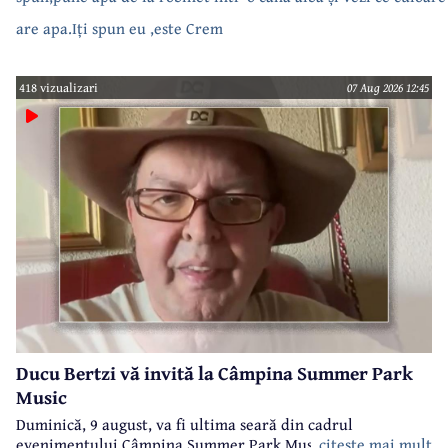
are apa.Iți spun eu ,este Crem
418 vizualizari
07 Aug 2026 12:45
Ducu Bertzi vă invită la Câmpina Summer Park
Music
Duminică, 9 august, va fi ultima seară din cadrul
evenimentului Câmpina Summer Park Music 2026.
citeste mai mult