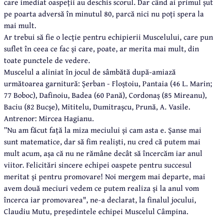
care imediat oaspeții au deschis scorul. Dar când ai primul șut
pe poarta adversă în minutul 80, parcă nici nu poți spera la
mai mult.
Ar trebui să fie o lecție pentru echipierii Muscelului, care pun
suflet în ceea ce fac și care, poate, ar merita mai mult, din
toate punctele de vedere.
Muscelul a aliniat în jocul de sâmbătă după-amiază
următoarea garnitură: Șerban - Floștoiu, Pantaia (46 L. Marin;
77 Boboc), Dafinoiu, Badea (60 Pană), Cordonaș (85 Mireanu),
Baciu (82 Bucșe), Mititelu, Dumitrașcu, Prună, A. Vasile.
Antrenor: Mircea Hagianu.
”Nu am făcut față la miza meciului și cam asta e. Șanse mai
sunt matematice, dar să fim realiști, nu cred că putem mai
mult acum, așa că nu ne rămâne decât să încercăm iar anul
viitor. Felicitări sincere echipei oaspete pentru succesul
meritat și pentru promovare! Noi mergem mai departe, mai
avem două meciuri vedem ce putem realiza și la anul vom
încerca iar promovarea", ne-a declarat, la finalul jocului,
Claudiu Mutu, președintele echipei Muscelul Câmpina.