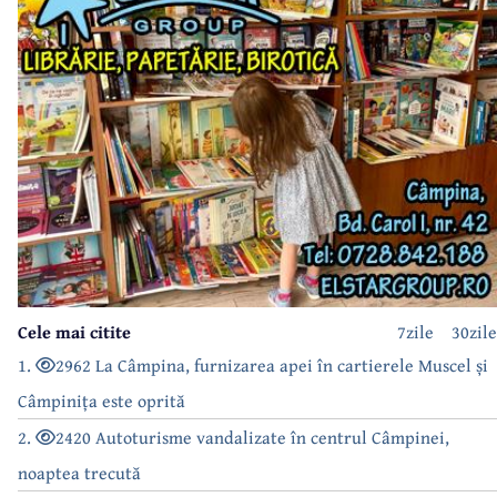
Cele mai citite
7zile
30zile
1.
2962 La Câmpina, furnizarea apei în cartierele Muscel și
Câmpinița este oprită
2.
2420 Autoturisme vandalizate în centrul Câmpinei,
noaptea trecută