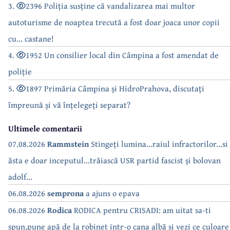
3.
2396 Poliția susține că vandalizarea mai multor
autoturisme de noaptea trecută a fost doar joaca unor copii
cu... castane!
4.
1952 Un consilier local din Câmpina a fost amendat de
poliție
5.
1897 Primăria Câmpina și HidroPrahova, discutați
împreună și vă înțelegeți separat?
Ultimele comentarii
07.08.2026
Rammstein
Stingeți lumina...raiul infractorilor...si
ăsta e doar inceputul...trăiască USR partid fascist și bolovan
adolf...
06.08.2026
semprona
a ajuns o epava
06.08.2026
Rodica
RODICA pentru CRISADI: am uitat sa-ti
spun,pune apă de la robinet intr-o cana albă și vezi ce culoare