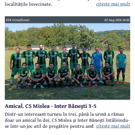
citeste mai mult
localitățile învecinate.
458 vizualizari
02 Aug 2026 16:50
Amical. CS Mislea - Inter Bănești 3-5
Dintr-un interesant turneu în trei, până la urmă a rămas
doar un amical în doi, CS Mislea și Inter Bănești întâlnindu-
citeste mai mult
se într-un joc util de pregătire pentru ambele formații.