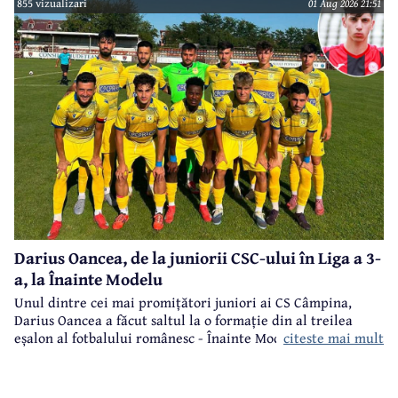
855 vizualizari
01 Aug 2026 21:51
Darius Oancea, de la juniorii CSC-ului în Liga a 3-
a, la Înainte Modelu
Unul dintre cei mai promițători juniori ai CS Câmpina,
Darius Oancea a făcut saltul la o formație din al treilea
citeste mai mult
eșalon al fotbalului românesc - Înainte Modelu, din județul
Călărași.