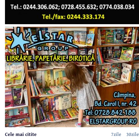
Cele mai citite
7zile
30zile