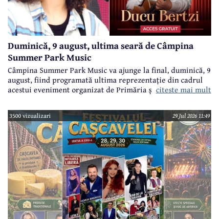
Duminică, 9 august, ultima seară de Câmpina
Summer Park Music
Câmpina Summer Park Music va ajunge la final, duminică, 9
august, fiind programată ultima reprezentație din cadrul
citeste mai mult
acestui eveniment organizat de Primăria și Consiliul Local
Câmpina și Casa de Cultură „Geo Bogza” Câmpia.
3500 vizualizari
29 Jul 2026 11:49