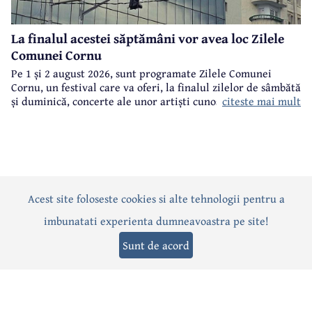
La finalul acestei săptămâni vor avea loc Zilele
Comunei Cornu
Pe 1 și 2 august 2026, sunt programate Zilele Comunei
Cornu, un festival care va oferi, la finalul zilelor de sâmbătă
citeste mai mult
și duminică, concerte ale unor artiști cunoscuți.
Acest site foloseste cookies si alte tehnologii pentru a
Actualitate
Politică
Social
Eveniment
Interviuri
imbunatati experienta dumneavoastra pe site!
Sănătate
Editorial
Sport
Anunțuri
Joburi
Turism
Sunt de acord
Termeni și condiții
-
Politica de confidențialitate
-
Politica cookies