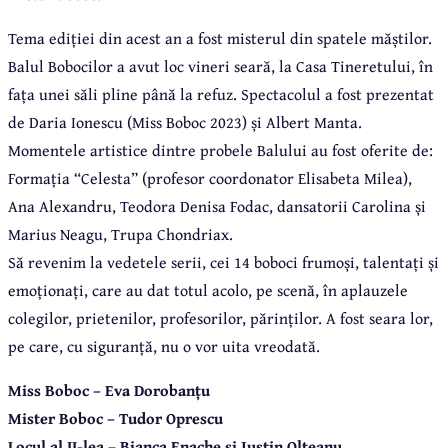
Tema ediției din acest an a fost misterul din spatele măștilor.
Balul Bobocilor a avut loc vineri seară, la Casa Tineretului, în
fața unei săli pline până la refuz. Spectacolul a fost prezentat
de Daria Ionescu (Miss Boboc 2023) și Albert Manta.
Momentele artistice dintre probele Balului au fost oferite de:
Formația “Celesta” (profesor coordonator Elisabeta Milea),
Ana Alexandru, Teodora Denisa Fodac, dansatorii Carolina și
Marius Neagu, Trupa Chondriax.
Să revenim la vedetele serii, cei 14 boboci frumoși, talentați și
emoționați, care au dat totul acolo, pe scenă, în aplauzele
colegilor, prietenilor, profesorilor, părinților. A fost seara lor,
pe care, cu siguranță, nu o vor uita vreodată.
Miss Boboc – Eva Dorobanțu
Mister Boboc – Tudor Oprescu
Locul al II-lea – Bianca Enache și Justin Olteanu