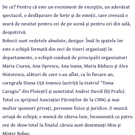
De ce? Pentru că este un eveniment de excepție, un adevărat
spectacol, o desfășurare de forțe și de emoții, care creează o
seară de neuitat pentru cei de pe scenă și pentru cei din sală,
deopotrivă.
Bobocii sunt vedetele absolute, desigur. Însă în spatele lor
este o echipă formată din zeci de tineri organizați în
departamente, o echipă condusă de principalii organizatori
Maria Ciurea, Ana Oprescu, Ana Ioana, Maria Răducu și Alex
Nistorescu, alături de care s-au aflat, ca în fiecare an,
coregrafa Diana Uță Ionescu (actriță la teatrul “Toma
Caragiu” din Ploiești) și sunetistul Andrei David (DJ Prafu).
Totul cu sprijinul Asociației Părinților de la CNNG și mai
multor sponsori privați, persoane fizice și juridice. O muncă
uriașă de echipă, o muncă de câteva luni, încununată cu patru
ore de show total la finalul căruia sunt desemnați Miss și
Mister Boboc.