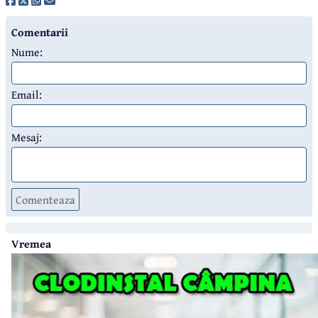
Comentarii
Nume:
Email:
Mesaj:
Comenteaza
Vremea