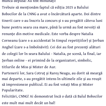
munca depusă! Au fost minunați!
Trebuie să menționăm faptul că ediția 2025 a Balului
Bobocilor de la CNNG a avut o încărcătură aparte. Doi dintre
tinerii care s-au înscris la concurs și s-au pregătit câteva luni
bune pentru seara cea mare, până la urmă au fost nevoiți să
renunțe din motive medicale. Este vorba despre Natalia
Corneanu (care s-a accidentat în timpul repetițiilor) și Șerban
Anghel (care s-a îmbolnăvit). Cei doi au fost prezenți alături
de colegii lor în seara Balului - Natalia, pe scenă, la final, iar
Șerban online - ei primind de la organizatori, simbolic,
titlurile de Miss și Mister de Aur.
Partenerii lor, Sara Cotruț și Rareș Neagu, au dorit să meargă
mai departe, s-au pregătit intens în ultimele zile și au reușit
să impresioneze publicul. Ei au fost votați Miss și Mister
Popularitate.
Felicitări, CNNG! Ai demonstrat încă o dată că Balul Bobocilor
este mult mai mult decât un bal!