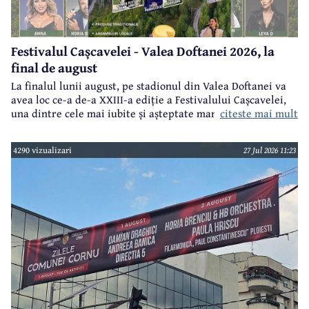
Festivalul Cașcavelei - Valea Doftanei 2026, la
final de august
La finalul lunii august, pe stadionul din Valea Doftanei va
avea loc ce-a de-a XXIII-a ediție a Festivalului Cașcavelei,
citeste mai mult
una dintre cele mai iubite și așteptate manifestări de acest
gen din județul Prahova.
4290 vizualizari
27 Jul 2026 11:23