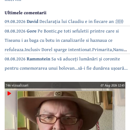
Ultimele comentarii
09.08.2026
David
Declarația lui Claudiu e in fiecare an :)))))
08.08.2026
Gore
Pe Bontic,pe toti sefuletii printre care si
Tiseanu i as baga cu botu in canalizarile si haznaua ce
refuleaza.Inclusiv Dorel sparge intentionat.Primarita,Nanu
bea apa de la robinet.Asta as intreba o si pe Izabel Mitrea
08.08.2026
Rammstein
Sa vă aduceți lumânări și coronite
pentru comemorarea unui bolovan...să-i fie dunărea ușoară...
746 vizualizari
07 Aug 2026 12:45