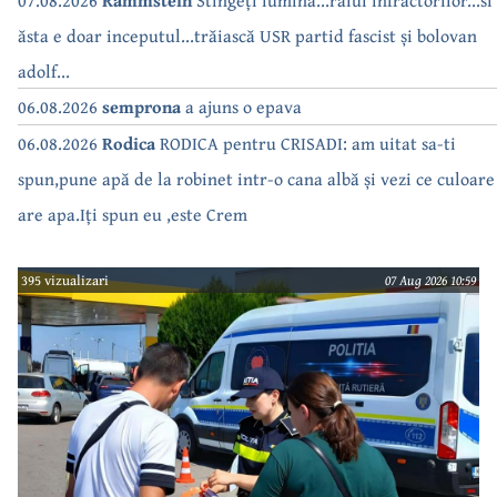
ăsta e doar inceputul...trăiască USR partid fascist și bolovan
adolf...
06.08.2026
semprona
a ajuns o epava
06.08.2026
Rodica
RODICA pentru CRISADI: am uitat sa-ti
spun,pune apă de la robinet intr-o cana albă și vezi ce culoare
are apa.Iți spun eu ,este Crem
395 vizualizari
07 Aug 2026 10:59