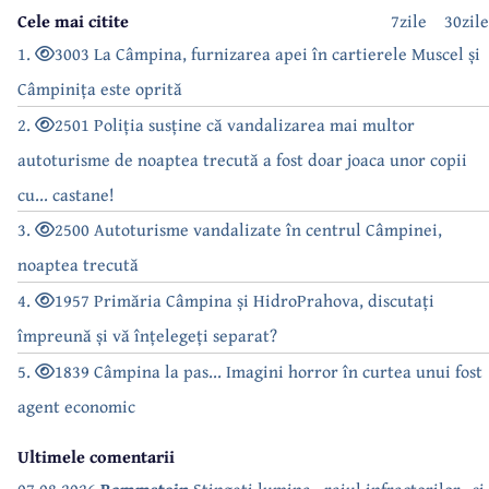
Cele mai citite
7zile
30zile
1.
3003 La Câmpina, furnizarea apei în cartierele Muscel și
Câmpinița este oprită
2.
2501 Poliția susține că vandalizarea mai multor
autoturisme de noaptea trecută a fost doar joaca unor copii
cu... castane!
3.
2500 Autoturisme vandalizate în centrul Câmpinei,
noaptea trecută
4.
1957 Primăria Câmpina și HidroPrahova, discutați
împreună și vă înțelegeți separat?
5.
1839 Câmpina la pas... Imagini horror în curtea unui fost
agent economic
Ultimele comentarii
07.08.2026
Rammstein
Stingeți lumina...raiul infractorilor...si