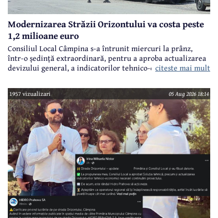
Modernizarea Străzii Orizontului va costa peste
1,2 milioane euro
Consiliul Local Câmpina s-a întrunit miercuri la prânz,
într-o ședință extraordinară, pentru a aproba actualizarea
citeste mai mult
devizului general, a indicatorilor tehnico-economici și a
sumei reprezentând finanțarea de la bugetul local pentru
realizarea modernizării Străzii Orizontului, obiectiv
1957 vizualizari
05 Aug 2026 18:14
finanțat prin Programul Național de Investiții ”Anghel
Saligny”.