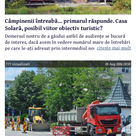
Câmpinenii întreabă... primarul răspunde. Casa
Solară, posibil viitor obiectiv turistic?
Demersul nostru de a găzdui astfel de audiențe se bucură
de interes, dacă avem în vedere numărul mare de întrebări
citeste mai mult
pe care le-ați adresat prin intermediul nostru primarului
municipiului Câmpina, Irina Nistor.
777 vizualizari
05 Aug 2026 19:59