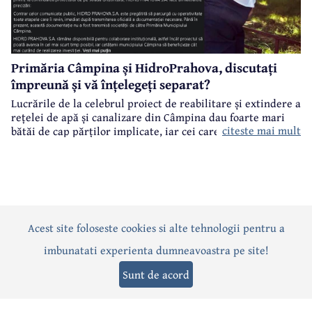
Primăria Câmpina și HidroPrahova, discutați
împreună și vă înțelegeți separat?
Lucrările de la celebrul proiect de reabilitare și extindere a
rețelei de apă și canalizare din Câmpina dau foarte mari
citeste mai mult
bătăi de cap părților implicate, iar cei care suferă sunt
câmpinenii. Exemplul cel mai elocvent - "dureroasa" stradă
Orizontului.
Acest site foloseste cookies si alte tehnologii pentru a
Actualitate
Politică
Social
Eveniment
Interviuri
imbunatati experienta dumneavoastra pe site!
Sănătate
Editorial
Sport
Anunțuri
Joburi
Turism
Sunt de acord
Termeni și condiții
-
Politica de confidențialitate
-