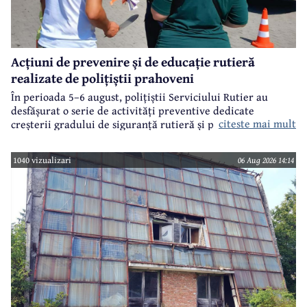
Acțiuni de prevenire și de educație rutieră
realizate de polițiștii prahoveni
În perioada 5–6 august, polițiștii Serviciului Rutier au
desfășurat o serie de activități preventive dedicate
citeste mai mult
creșterii gradului de siguranță rutieră și promovării unui
comportament responsabil în trafic, în contextul sezonului
estival.
1040 vizualizari
06 Aug 2026 14:14