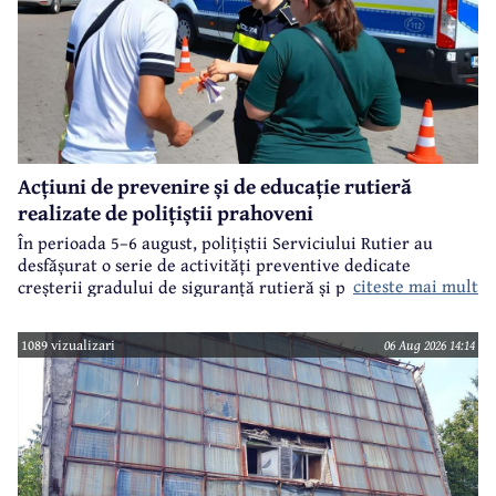
Acțiuni de prevenire și de educație rutieră
realizate de polițiștii prahoveni
În perioada 5–6 august, polițiștii Serviciului Rutier au
desfășurat o serie de activități preventive dedicate
citeste mai mult
creșterii gradului de siguranță rutieră și promovării unui
comportament responsabil în trafic, în contextul sezonului
estival.
1089 vizualizari
06 Aug 2026 14:14