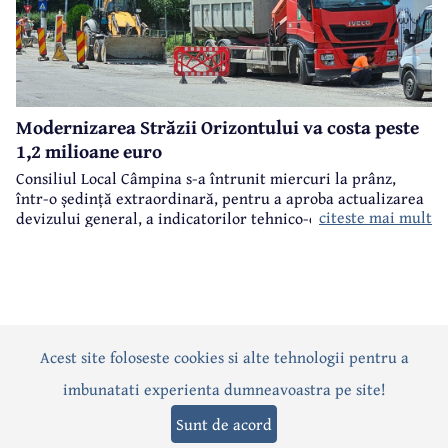
Modernizarea Străzii Orizontului va costa peste
1,2 milioane euro
Consiliul Local Câmpina s-a întrunit miercuri la prânz,
într-o ședință extraordinară, pentru a aproba actualizarea
citeste mai mult
devizului general, a indicatorilor tehnico-economici și a
sumei reprezentând finanțarea de la bugetul local pentru
realizarea modernizării Străzii Orizontului, obiectiv
finanțat prin Programul Național de Investiții ”Anghel
Saligny”.
Acest site foloseste cookies si alte tehnologii pentru a
Actualitate
Politică
Social
Eveniment
Interviuri
imbunatati experienta dumneavoastra pe site!
Sănătate
Editorial
Sport
Anunțuri
Joburi
Turism
Sunt de acord