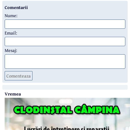
Comentarii
Nume:
Email:
Mesaj:
Comenteaza
Vremea