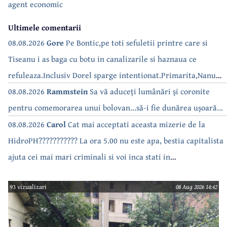
agent economic
Ultimele comentarii
08.08.2026
Gore
Pe Bontic,pe toti sefuletii printre care si
Tiseanu i as baga cu botu in canalizarile si haznaua ce
refuleaza.Inclusiv Dorel sparge intentionat.Primarita,Nanu
bea apa de la robinet.Asta as intreba o si pe Izabel Mitrea
08.08.2026
Rammstein
Sa vă aduceți lumânări și coronite
pentru comemorarea unui bolovan...să-i fie dunărea ușoară...
08.08.2026
Carol
Cat mai acceptati aceasta mizerie de la
HidroPH??????????? La ora 5.00 nu este apa, bestia capitalista
ajuta cei mai mari criminali si voi inca stati in
case???????????????
93 vizualizari
08 Aug 2026 14:42