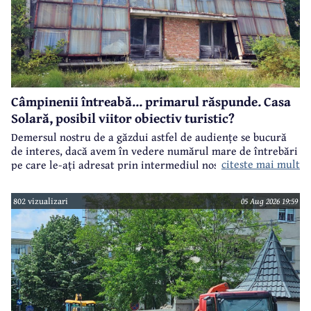
Câmpinenii întreabă... primarul răspunde. Casa
Solară, posibil viitor obiectiv turistic?
Demersul nostru de a găzdui astfel de audiențe se bucură
de interes, dacă avem în vedere numărul mare de întrebări
citeste mai mult
pe care le-ați adresat prin intermediul nostru primarului
municipiului Câmpina, Irina Nistor.
802 vizualizari
05 Aug 2026 19:59