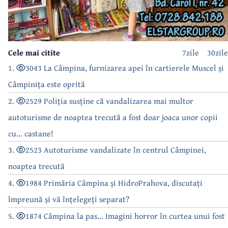
Cele mai citite
7zile
30zile
1.
3043 La Câmpina, furnizarea apei în cartierele Muscel și
Câmpinița este oprită
2.
2529 Poliția susține că vandalizarea mai multor
autoturisme de noaptea trecută a fost doar joaca unor copii
cu... castane!
3.
2523 Autoturisme vandalizate în centrul Câmpinei,
noaptea trecută
4.
1984 Primăria Câmpina și HidroPrahova, discutați
împreună și vă înțelegeți separat?
5.
1874 Câmpina la pas... Imagini horror în curtea unui fost