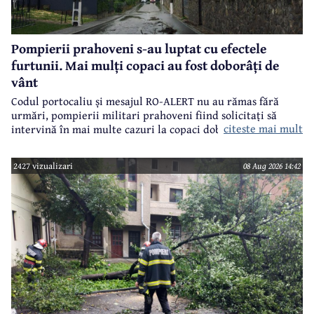
Pompierii prahoveni s-au luptat cu efectele
furtunii. Mai mulți copaci au fost doborâți de
vânt
Codul portocaliu și mesajul RO-ALERT nu au rămas fără
urmări, pompierii militari prahoveni fiind solicitați să
citeste mai mult
intervină în mai multe cazuri la copaci doborâți în urma
furtunii de sâmbătă de la prânz.
2427 vizualizari
08 Aug 2026 14:42