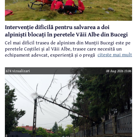
Intervenție dificilă pentru salvarea a doi
alpiniști blocați în peretele Văii Albe din Bucegi
Cel mai dificil traseu de alpinism din Munții Bucegi este pe
peretele Coștilei și al Văii Albe, trasee care necesită un
citeste mai mult
echipament adevcat, experiență și o pregătire specifică.
674 vizualizari
08 Aug 2026 15:06