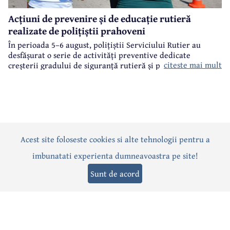
Acțiuni de prevenire și de educație rutieră
realizate de polițiștii prahoveni
În perioada 5–6 august, polițiștii Serviciului Rutier au
desfășurat o serie de activități preventive dedicate
citeste mai mult
creșterii gradului de siguranță rutieră și promovării unui
comportament responsabil în trafic, în contextul sezonului
estival.
Acest site foloseste cookies si alte tehnologii pentru a
Actualitate
Politică
Social
Eveniment
Interviuri
imbunatati experienta dumneavoastra pe site!
Sănătate
Editorial
Sport
Anunțuri
Joburi
Turism
Sunt de acord
Termeni și condiții
-
Politica de confidențialitate
-
Politica cookies
© 2026 Câmpina TV