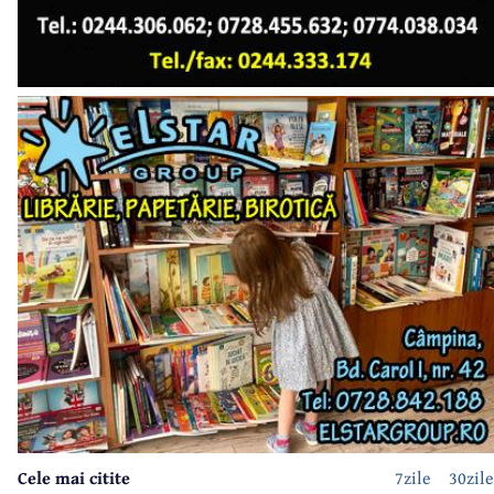
Cele mai citite
7zile
30zile