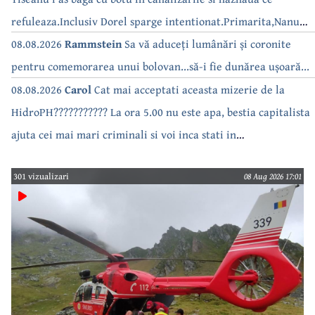
refuleaza.Inclusiv Dorel sparge intentionat.Primarita,Nanu
bea apa de la robinet.Asta as intreba o si pe Izabel Mitrea
08.08.2026
Rammstein
Sa vă aduceți lumânări și coronite
pentru comemorarea unui bolovan...să-i fie dunărea ușoară...
08.08.2026
Carol
Cat mai acceptati aceasta mizerie de la
HidroPH??????????? La ora 5.00 nu este apa, bestia capitalista
ajuta cei mai mari criminali si voi inca stati in
case???????????????
301 vizualizari
08 Aug 2026 17:01