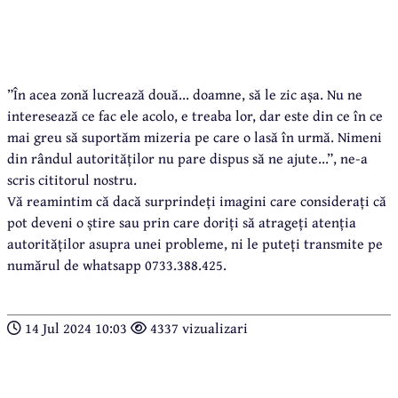
”În acea zonă lucrează două... doamne, să le zic așa. Nu ne
interesează ce fac ele acolo, e treaba lor, dar este din ce în ce
mai greu să suportăm mizeria pe care o lasă în urmă. Nimeni
din rândul autorităților nu pare dispus să ne ajute...”, ne-a
scris cititorul nostru.
Vă reamintim că dacă surprindeți imagini care considerați că
pot deveni o știre sau prin care doriți să atrageți atenția
autorităților asupra unei probleme, ni le puteți transmite pe
numărul de whatsapp 0733.388.425.
14 Jul 2024 10:03
4337 vizualizari