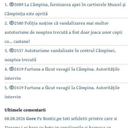
1.
3089 La Câmpina, furnizarea apei în cartierele Muscel și
Câmpinița este oprită
2.
2580 Poliția susține că vandalizarea mai multor
autoturisme de noaptea trecută a fost doar joaca unor copii
cu... castane!
3.
2537 Autoturisme vandalizate în centrul Câmpinei,
noaptea trecută
4.
2419 Furtuna a făcut ravagii la Câmpina. Autoritățile
intervin
5.
2419 Furtuna a făcut ravagii la Câmpina. Autoritățile
intervin
Ultimele comentarii
08.08.2026
Gore
Pe Bontic,pe toti sefuletii printre care si
Tiseanu i as baga cu botu in canalizarile si haznaua ce