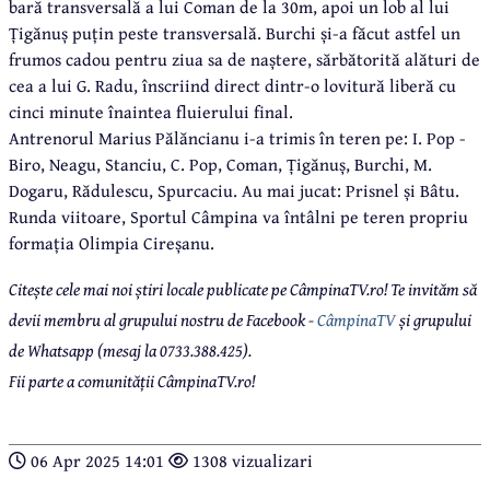
bară transversală a lui Coman de la 30m, apoi un lob al lui
Țigănuș puțin peste transversală. Burchi și-a făcut astfel un
frumos cadou pentru ziua sa de naștere, sărbătorită alături de
cea a lui G. Radu, înscriind direct dintr-o lovitură liberă cu
cinci minute înaintea fluierului final.
Antrenorul Marius Pălăncianu i-a trimis în teren pe: I. Pop -
Biro, Neagu, Stanciu, C. Pop, Coman, Țigănuș, Burchi, M.
Dogaru, Rădulescu, Spurcaciu. Au mai jucat: Prisnel și Bâtu.
Runda viitoare, Sportul Câmpina va întâlni pe teren propriu
formația Olimpia Cireșanu.
Citește cele mai noi știri locale publicate pe CâmpinaTV.ro! Te invităm să
devii membru al grupului nostru de Facebook -
CâmpinaTV
și grupului
de Whatsapp (mesaj la 0733.388.425).
Fii parte a comunității CâmpinaTV.ro!
06 Apr 2025 14:01
1308 vizualizari