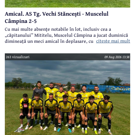
Amical. AS Tg. Vechi Stăncești - Muscelul
Câmpina 2-5
Cu mai multe absențe notabile în lot, inclusiv cea a
„căpitanului” Mititelu, Muscelul Câmpina a jucat duminică
citeste mai mult
dimineață un meci amical în deplasare, cu formația AS Tg.
Vechi Stăncești.
263 vizualizari
09 Aug 2026 13:38