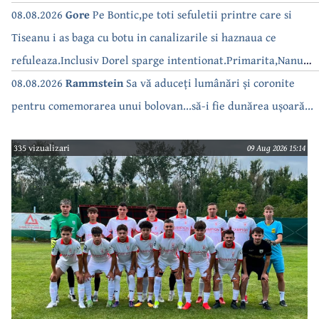
08.08.2026
Gore
Pe Bontic,pe toti sefuletii printre care si
Tiseanu i as baga cu botu in canalizarile si haznaua ce
refuleaza.Inclusiv Dorel sparge intentionat.Primarita,Nanu
bea apa de la robinet.Asta as intreba o si pe Izabel Mitrea
08.08.2026
Rammstein
Sa vă aduceți lumânări și coronite
pentru comemorarea unui bolovan...să-i fie dunărea ușoară...
335 vizualizari
09 Aug 2026 15:14