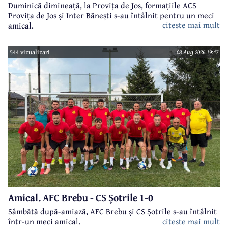
Duminică dimineață, la Provița de Jos, formațiile ACS
Provița de Jos și Inter Bănești s-au întâlnit pentru un meci
citeste mai mult
amical.
544 vizualizari
08 Aug 2026 19:47
Amical. AFC Brebu - CS Șotrile 1-0
Sâmbătă după-amiază, AFC Brebu și CS Șotrile s-au întâlnit
într-un meci amical.
citeste mai mult