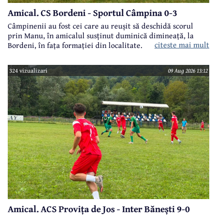
Amical. CS Bordeni - Sportul Câmpina 0-3
Câmpinenii au fost cei care au reușit să deschidă scorul
prin Manu, în amicalul susținut duminică dimineață, la
citeste mai mult
Bordeni, în fața formației din localitate.
324 vizualizari
09 Aug 2026 13:12
Amical. ACS Provița de Jos - Inter Bănești 9-0