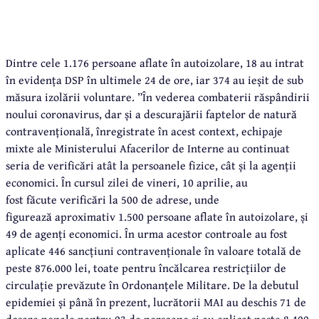
Dintre cele 1.176 persoane aflate în autoizolare, 18 au intrat
în evidența DSP în ultimele 24 de ore, iar 374 au ieșit de sub
măsura izolării voluntare. ”În vederea combaterii răspândirii
noului coronavirus, dar și a descurajării faptelor de natură
contravențională, înregistrate în acest context, echipaje
mixte ale Ministerului Afacerilor de Interne au continuat
seria de verificări atât la persoanele fizice, cât și la agenții
economici. În cursul zilei de vineri, 10 aprilie, au
fost făcute verificări la 500 de adrese, unde
figurează aproximativ 1.500 persoane aflate în autoizolare, și
49 de agenți economici. În urma acestor controale au fost
aplicate 446 sancțiuni contravenționale în valoare totală de
peste 876.000 lei, toate pentru încălcarea restricțiilor de
circulație prevăzute în Ordonanțele Militare. De la debutul
epidemiei și până în prezent, lucrătorii MAI au deschis 71 de