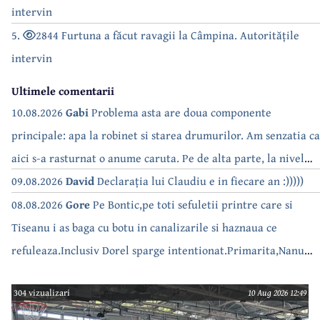
intervin
5.
2844 Furtuna a făcut ravagii la Câmpina. Autoritățile
intervin
Ultimele comentarii
10.08.2026
Gabi
Problema asta are doua componente
principale: apa la robinet si starea drumurilor. Am senzatia ca
aici s-a rasturnat o anume caruta. Pe de alta parte, la nivel
national, serialul asta deja a difuzat episoadele 'fara apa' si
09.08.2026
David
Declarația lui Claudiu e in fiecare an :)))))
'fara energie'. Banuiesc ca urmeaza episodul 'fara hrana'.
08.08.2026
Gore
Pe Bontic,pe toti sefuletii printre care si
Tiseanu i as baga cu botu in canalizarile si haznaua ce
refuleaza.Inclusiv Dorel sparge intentionat.Primarita,Nanu
bea apa de la robinet.Asta as intreba o si pe Izabel Mitrea
304 vizualizari
10 Aug 2026 12:49