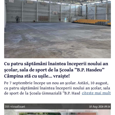
Cu patru săptămâni înaintea începerii noului an
școlar, sala de sport de la Școala ”B.P. Hasdeu”
Câmpina stă cu ușile... vraiște!
Pe 7 septembrie începe un nou an școlar. Astăzi, 10 august,
cu patru săptămâni înaintea începerii noului an școlar, sala
citeste mai mult
de sport de la Școala Gimnazială ”B.P. Hasdeu” din Câmpina
stă cu ușile deschise pentru a se aerisi pardoseala!
355 vizualizari
10 Aug 2026 09:16