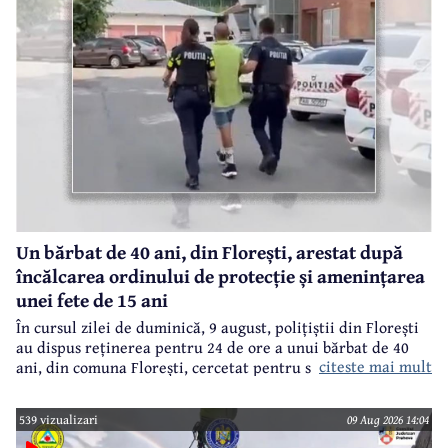
Un bărbat de 40 ani, din Florești, arestat după
încălcarea ordinului de protecție și amenințarea
unei fete de 15 ani
În cursul zilei de duminică, 9 august, polițiștii din Florești
au dispus reținerea pentru 24 de ore a unui bărbat de 40
citeste mai mult
ani, din comuna Florești, cercetat pentru săvârșirea
infracțiunilor de încălcarea ordinului de protecție și
amenințare.
539 vizualizari
09 Aug 2026 14:04