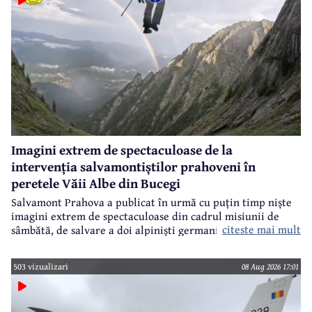
Imagini extrem de spectaculoase de la
intervenția salvamontiștilor prahoveni în
peretele Văii Albe din Bucegi
Salvamont Prahova a publicat în urmă cu puțin timp niște
imagini extrem de spectaculoase din cadrul misiunii de
citeste mai mult
sâmbătă, de salvare a doi alpiniști germani din peretele
Văii Albe, din Bucegi.
503 vizualizari
08 Aug 2026 17:01