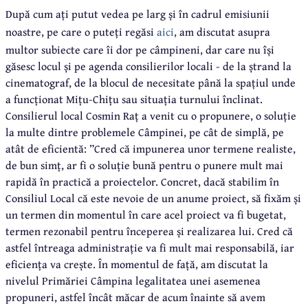
După cum ați putut vedea pe larg și în cadrul emisiunii
noastre, pe care o puteți regăsi
aici
, am discutat asupra
multor subiecte care îi dor pe câmpineni, dar care nu își
găsesc locul și pe agenda consilierilor locali - de la ștrand la
cinematograf, de la blocul de necesitate până la spațiul unde
a funcționat Mițu-Chițu sau situația turnului înclinat.
Consilierul local Cosmin Raț a venit cu o propunere, o soluție
la multe dintre problemele Câmpinei, pe cât de simplă, pe
atât de eficientă: ”Cred că impunerea unor termene realiste,
de bun simț, ar fi o soluție bună pentru o punere mult mai
rapidă în practică a proiectelor. Concret, dacă stabilim în
Consiliul Local că este nevoie de un anume proiect, să fixăm și
un termen din momentul în care acel proiect va fi bugetat,
termen rezonabil pentru începerea și realizarea lui. Cred că
astfel întreaga administrație va fi mult mai responsabilă, iar
eficiența va crește. În momentul de față, am discutat la
nivelul Primăriei Câmpina legalitatea unei asemenea
propuneri, astfel încât măcar de acum înainte să avem