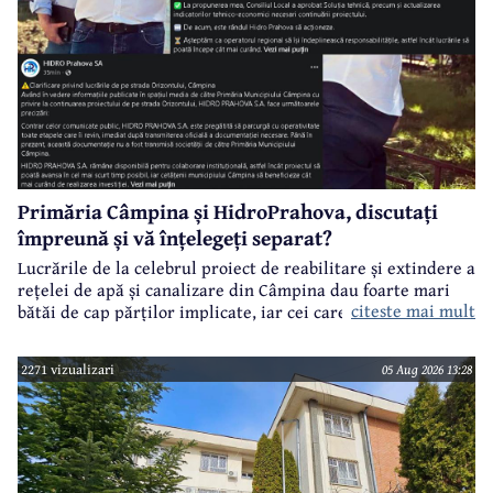
Primăria Câmpina și HidroPrahova, discutați
împreună și vă înțelegeți separat?
Lucrările de la celebrul proiect de reabilitare și extindere a
rețelei de apă și canalizare din Câmpina dau foarte mari
citeste mai mult
bătăi de cap părților implicate, iar cei care suferă sunt
câmpinenii. Exemplul cel mai elocvent - "dureroasa" stradă
Orizontului.
2271 vizualizari
05 Aug 2026 13:28