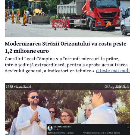
Modernizarea Străzii Orizontului va costa peste
1,2 milioane euro
Consiliul Local Câmpina s-a întrunit miercuri la prânz,
într-o ședință extraordinară, pentru a aproba actualizarea
citeste mai mult
devizului general, a indicatorilor tehnico-economici și a
sumei reprezentând finanțarea de la bugetul local pentru
realizarea modernizării Străzii Orizontului, obiectiv
1798 vizualizari
05 Aug 2026 18:14
finanțat prin Programul Național de Investiții ”Anghel
Saligny”.