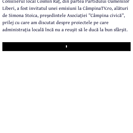
Consilierul local Cosmin Raț, din partea Partidului Oamenilor
Liberi, a fost invitatul unei emisiuni la CâmpinaTV.ro, alături
de Simona Stoica, președintele Asociației ”Câmpina civică”,
prilej cu care am discutat despre proiectele pe care
administrația locală încă nu a reușit să le ducă la bun sfârșit.
Play