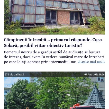
Câmpinenii întreabă... primarul răspunde. Casa
Solară, posibil viitor obiectiv turistic?
Demersul nostru de a găzdui astfel de audiențe se bucură
de interes, dacă avem în vedere numărul mare de întrebări
citeste mai mult
pe care le-ați adresat prin intermediul nostru primarului
municipiului Câmpina, Irina Nistor.
576 vizualizari
05 Aug 2026 19:59