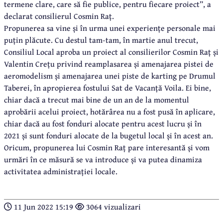
termene clare, care să fie publice, pentru fiecare proiect”, a
declarat consilierul Cosmin Raț.
Propunerea sa vine și în urma unei experiențe personale mai
puțin plăcute. Cu destul tam-tam, în martie anul trecut,
Consiliul Local aproba un proiect al consilierilor Cosmin Raț și
Valentin Crețu privind reamplasarea și amenajarea pistei de
aeromodelism și amenajarea unei piste de karting pe Drumul
Taberei, în apropierea fostului Sat de Vacanță Voila. Ei bine,
chiar dacă a trecut mai bine de un an de la momentul
aprobării acelui proiect, hotărârea nu a fost pusă în aplicare,
chiar dacă au fost fonduri alocate pentru acest lucru și în
2021 și sunt fonduri alocate de la bugetul local și în acest an.
Oricum, propunerea lui Cosmin Raț pare interesantă și vom
urmări în ce măsură se va introduce și va putea dinamiza
activitatea administrației locale.
11 Jun 2022 15:19
3064 vizualizari