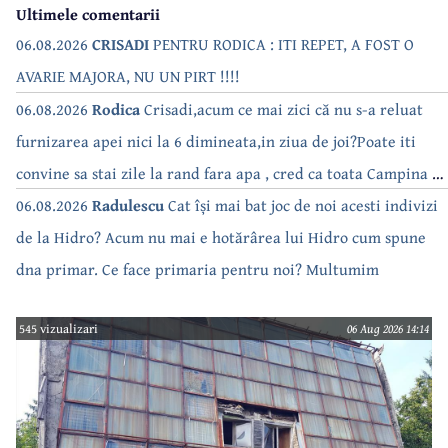
Ultimele comentarii
06.08.2026
CRISADI
PENTRU RODICA : ITI REPET, A FOST O
AVARIE MAJORA, NU UN PIRT !!!!
06.08.2026
Rodica
Crisadi,acum ce mai zici că nu s-a reluat
furnizarea apei nici la 6 dimineata,in ziua de joi?Poate iti
convine sa stai zile la rand fara apa , cred ca toata Campina s-
a săturat de cate ori se tot oprește apa!!
06.08.2026
Radulescu
Cat își mai bat joc de noi acesti indivizi
de la Hidro? Acum nu mai e hotărârea lui Hidro cum spune
dna primar. Ce face primaria pentru noi? Multumim
545 vizualizari
06 Aug 2026 14:14