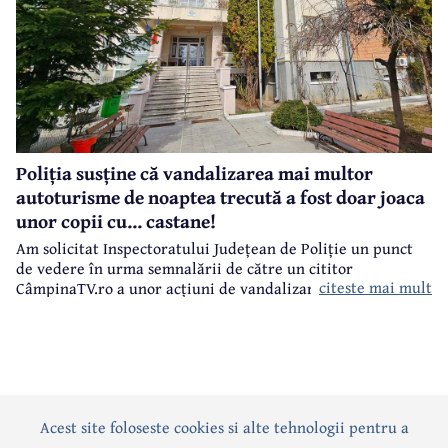
Poliția susține că vandalizarea mai multor
autoturisme de noaptea trecută a fost doar joaca
unor copii cu... castane!
Am solicitat Inspectoratului Județean de Poliție un punct
de vedere în urma semnalării de către un cititor
citeste mai mult
CâmpinaTV.ro a unor acțiuni de vandalizare a unor
autoturisme, noaptea trecută, în centrul municipiului
Câmpina.
Acest site foloseste cookies si alte tehnologii pentru a