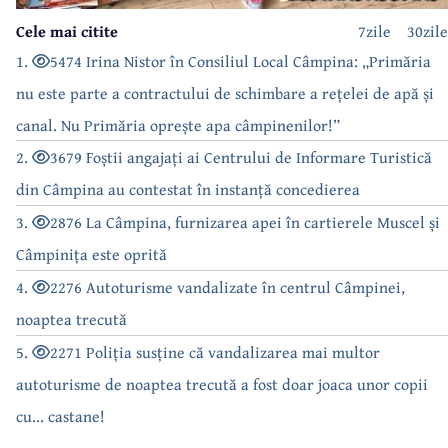
Cele mai citite
7zile
30zile
1.
5474 Irina Nistor în Consiliul Local Câmpina: „Primăria
nu este parte a contractului de schimbare a rețelei de apă și
canal. Nu Primăria oprește apa câmpinenilor!”
2.
3679 Foștii angajați ai Centrului de Informare Turistică
din Câmpina au contestat în instanță concedierea
3.
2876 La Câmpina, furnizarea apei în cartierele Muscel și
Câmpinița este oprită
4.
2276 Autoturisme vandalizate în centrul Câmpinei,
noaptea trecută
5.
2271 Poliția susține că vandalizarea mai multor
autoturisme de noaptea trecută a fost doar joaca unor copii
cu... castane!