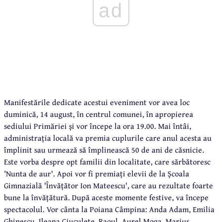
ad
Manifestările dedicate acestui eveniment vor avea loc
duminică, 14 august, în centrul comunei, în apropierea
sediului Primăriei și vor începe la ora 19.00. Mai întâi,
administrația locală va premia cuplurile care anul acesta au
împlinit sau urmează să împlinească 50 de ani de căsnicie.
Este vorba despre opt familii din localitate, care sărbătoresc
'Nunta de aur'. Apoi vor fi premiați elevii de la Școala
Gimnazială 'Învățător Ion Mateescu', care au rezultate foarte
bune la învățătură. După aceste momente festive, va începe
spectacolul. Vor cânta la Poiana Câmpina: Anda Adam, Emilia
Ghinescu, Ileana Ciuculete, Raoul, Aurel Moga, Marius