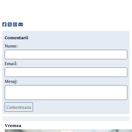
Comentarii
Nume:
Email:
Mesaj:
Comenteaza
Vremea