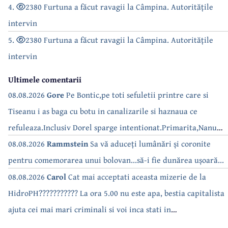
4.
2380 Furtuna a făcut ravagii la Câmpina. Autoritățile
intervin
5.
2380 Furtuna a făcut ravagii la Câmpina. Autoritățile
intervin
Ultimele comentarii
08.08.2026
Gore
Pe Bontic,pe toti sefuletii printre care si
Tiseanu i as baga cu botu in canalizarile si haznaua ce
refuleaza.Inclusiv Dorel sparge intentionat.Primarita,Nanu
bea apa de la robinet.Asta as intreba o si pe Izabel Mitrea
08.08.2026
Rammstein
Sa vă aduceți lumânări și coronite
pentru comemorarea unui bolovan...să-i fie dunărea ușoară...
08.08.2026
Carol
Cat mai acceptati aceasta mizerie de la
HidroPH??????????? La ora 5.00 nu este apa, bestia capitalista
ajuta cei mai mari criminali si voi inca stati in
case???????????????