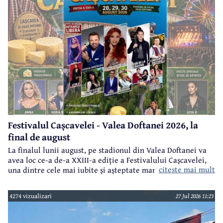
Festivalul Cașcavelei - Valea Doftanei 2026, la
final de august
La finalul lunii august, pe stadionul din Valea Doftanei va
avea loc ce-a de-a XXIII-a ediție a Festivalului Cașcavelei,
citeste mai mult
una dintre cele mai iubite și așteptate manifestări de acest
gen din județul Prahova.
4274 vizualizari
27 Jul 2026 11:23