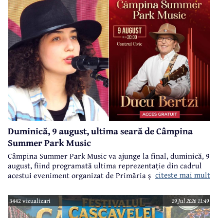
Duminică, 9 august, ultima seară de Câmpina
Summer Park Music
Câmpina Summer Park Music va ajunge la final, duminică, 9
august, fiind programată ultima reprezentație din cadrul
citeste mai mult
acestui eveniment organizat de Primăria și Consiliul Local
Câmpina și Casa de Cultură „Geo Bogza” Câmpia.
3442 vizualizari
29 Jul 2026 11:49