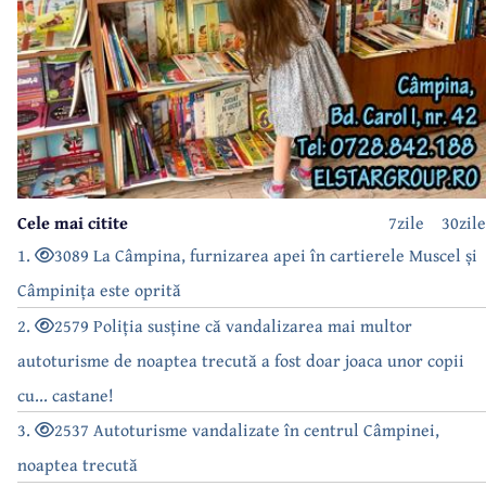
Cele mai citite
7zile
30zile
1.
3089 La Câmpina, furnizarea apei în cartierele Muscel și
Câmpinița este oprită
2.
2579 Poliția susține că vandalizarea mai multor
autoturisme de noaptea trecută a fost doar joaca unor copii
cu... castane!
3.
2537 Autoturisme vandalizate în centrul Câmpinei,
noaptea trecută